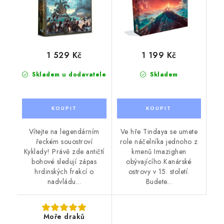
1 529 Kč
1 199 Kč
Skladem u dodavatele
Skladem
Vítejte na legendárním
Ve hře Tindaya se umete
řeckém souostroví
role náčelníka jednoho z
Kyklady! Právě zde antičtí
kmenů Imazighen
bohové sledují zápas
obývajícího Kanárské
hrdinských frakcí o
ostrovy v 15. století.
nadvládu...
Budete...
Moře draků