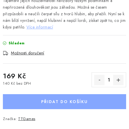
Tajemství jejich houževnatosti navzdory těžkým podmínkám a
nepřirozená dlouhověkost jsou záhadou. Možná se časem
přizpůsobili a naučili čerpat sílu z tvorů hlubin, aby přežili. Nyní se k
nám blíží vyvržení, napůl hlubinní a napůl lordi, získat zpět to, co jim
kdysi patřilo.
Více informací
Skladem
Možnosti doručení
169 Kč
140 Kč bez DPH
Měrná cena:
PŘIDAT DO KOŠÍKU
Značka:
TTGames