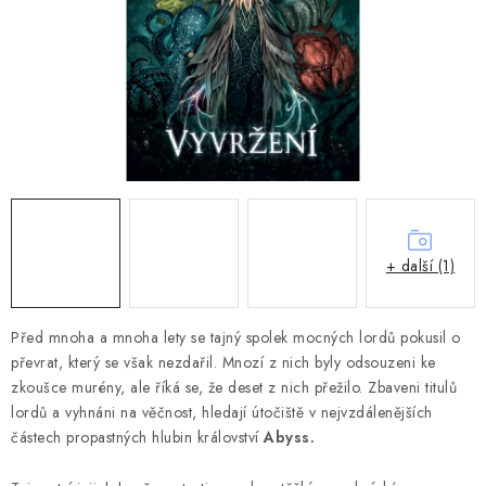
DESKOHERNÍ KLUBY, DDM, KNIHOVNY A JINÉ
ZÁJMOVÉ ORGANIZACE
ZÁKLADNÍ A MATEŘSKÉ ŠKOLY, STŘEDNÍ ŠKOLY A
JINÁ VZDĚLÁVACÍ ZAŘÍZENÍ
Obchodní podmínky
Doprava a platba
Podmínky ochrany osobních údajů
Věrnostní program Staň se bohémem!
Deskoherní kluby, DDM, knihovny a jiné zájmové organizace
+ další (1)
Bohemian Games ve světle reflektorů
Kalendář akcí Bohemian Games 🎉
Před mnoha a mnoha lety se tajný spolek mocných lordů pokusil o
převrat, který se však nezdařil. Mnozí z nich byly odsouzeni ke
Kde koupit hry Bohemian Games
Zákaznická podpora
zkoušce murény, ale říká se, že deset z nich přežilo. Zbaveni titulů
Provizní systém
lordů a vyhnáni na věčnost, hledají útočiště v nejvzdálenějších
částech propastných hlubin království
Abyss.