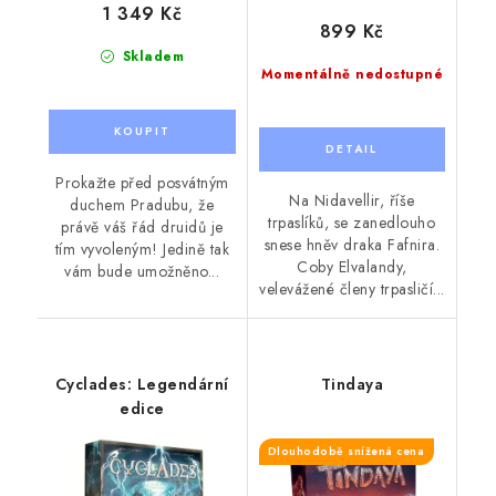
1 349 Kč
899 Kč
Skladem
Momentálně nedostupné
Prokažte před posvátným
Na Nidavellir, říše
duchem Pradubu, že
trpaslíků, se zanedlouho
právě váš řád druidů je
snese hněv draka Fafnira.
tím vyvoleným! Jedině tak
Coby Elvalandy,
vám bude umožněno...
velevážené členy trpasličí...
Cyclades: Legendární
Tindaya
edice
Dlouhodobě snížená cena