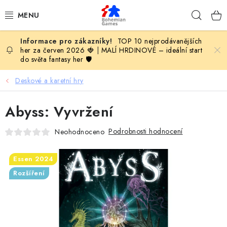
Přejít
Hleda
na
obsah
TOP 10 nejprodávanějších
KOMPLETNÍ NABÍDKA HER
her za červen 2026 🍓
|
MALÍ HRDINOVÉ – ideální start
do světa fantasy her 🛡️
PODLE VĚKU
Deskové a karetní hry
PODLE HERNÍ KATEGORIE
Abyss: Vyvržení
BLOG
Podrobnosti hodnocení
Neohodnoceno
VYDAVATELSTVÍ DESKOVÝCH HER
Essen 2024
Rozšíření
OLOHRANÍ
B2B SEKCE