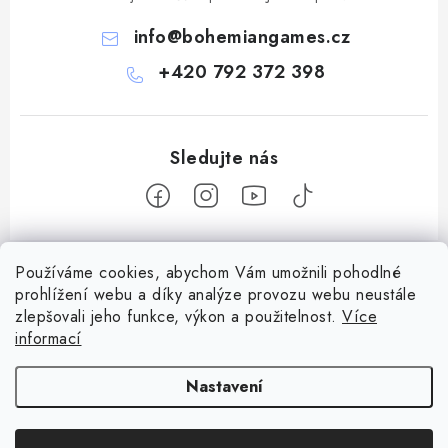
info
@
bohemiangames.cz
+420 792 372 398
Z
Používáme cookies, abychom Vám umožnili pohodlné
á
prohlížení webu a díky analýze provozu webu neustále
Informace pro vás
p
zlepšovali jeho funkce, výkon a použitelnost.
Více
a
informací
Obchodní podmínky
Facebook
t
Doprava a platba
Nastavení
í
Podmínky ochrany osobních údajů
Copyright 2026
Bohemian games
. Všechna práva vyhrazena.
Upravit