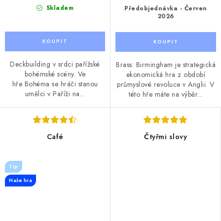
Skladem
Předobjednávka - Červen
2026
Deckbuilding v srdci pařížské
Brass: Birmingham je strategická
bohémské scény. Ve
ekonomická hra z období
hře Bohéma se hráči stanou
průmyslové revoluce v Anglii. V
umělci v Paříži na...
této hře máte na výběr...
Café
Čtyřmi slovy
Tip
Naše hra