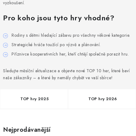
DESKOHERNÍ KLUBY, DDM, KNIHOVNY A JINÉ
vyzkoušení.
ZÁJMOVÉ ORGANIZACE
Pro koho jsou tyto hry vhodné?
ZÁKLADNÍ A MATEŘSKÉ ŠKOLY, STŘEDNÍ ŠKOLY A
JINÁ VZDĚLÁVACÍ ZAŘÍZENÍ
Rodiny s dětmi hledající zábavu pro všechny věkové kategorie.
Strategické hráče toužící po výzvě a plánování.
Obchodní podmínky
Doprava a platba
Příznivce kooperativních her, kteří chtějí společně porazit hru.
Podmínky ochrany osobních údajů
Věrnostní program Staň se bohémem!
Sledujte měsíční aktualizace a objevte nové TOP 10 her, které baví
Deskoherní kluby, DDM, knihovny a jiné zájmové organizace
naše zákazníky – a které by neměly chybět ve vaší sbírce!
Bohemian Games ve světle reflektorů
Kalendář akcí Bohemian Games 🎉
TOP hry 2025
TOP hry 2026
Kde koupit hry Bohemian Games
Zákaznická podpora
Provizní systém
Nejprodávanější