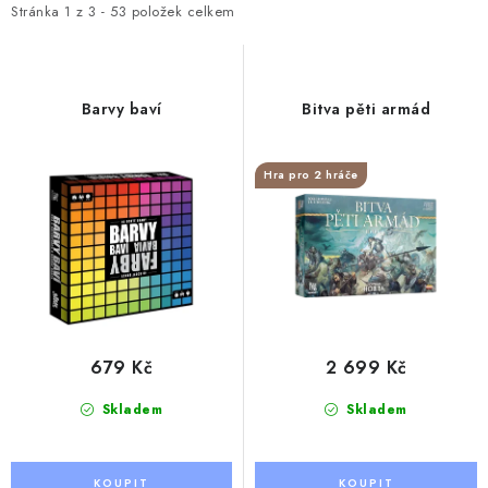
i
e
Stránka
1
z
3
-
53
položek celkem
s
n
p
í
r
p
Barvy baví
Bitva pěti armád
o
r
d
o
Hra pro 2 hráče
u
d
k
u
t
k
ů
t
ů
679 Kč
2 699 Kč
Skladem
Skladem