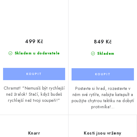
499 Kč
849 Kč
Skladem u dodavatele
Skladem
Chramst! "Nemusíš být rychlejší
Postavte si hrad, rozestavte v
než žralok! Stačí, když budeš
něm své rytíře, nabijte katapult a
rychlejší než tvoji soupeři!"
použijte chytrou taktiku na dobytí
protivníka!...
Knarr
Kosti jsou vrženy