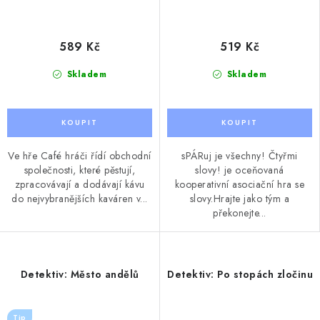
589 Kč
519 Kč
Skladem
Skladem
Ve hře Café hráči řídí obchodní
sPÁRuj je všechny! Čtyřmi
společnosti, které pěstují,
slovy! je oceňovaná
zpracovávají a dodávají kávu
kooperativní asociační hra se
do nejvybranějších kaváren v...
slovy.Hrajte jako tým a
překonejte...
Detektiv: Město andělů
Detektiv: Po stopách zločinu
Tip