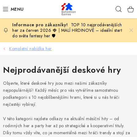
Přejít
Hleda
na
obsah
TOP 10 nejprodávanějších
KOMPLETNÍ NABÍDKA HER
her za červen 2026 🍓
|
MALÍ HRDINOVÉ – ideální start
do světa fantasy her 🛡️
PODLE VĚKU
Kompletní nabídka her
PODLE HERNÍ KATEGORIE
Nejprodávanější deskové hry
BLOG
Objevte, které deskové hry jsou mezi našimi zákazníky
VYDAVATELSTVÍ DESKOVÝCH HER
nejpopulárnější! Každý měsíc pro vás vytváříme samostatnou
podkategorii s 10 nejoblíbenějšími hrami, které si u nás hráči
nejčastěji vybírají.
OLOHRANÍ
V této kategorii najdete odkazy na aktuální měsíční hity – od
B2B SEKCE
rodinných her a party her až po strategické a kooperativní tituly.
Díky tomu vždy víte, co je momentálně mezi hráči trendy a stojí za