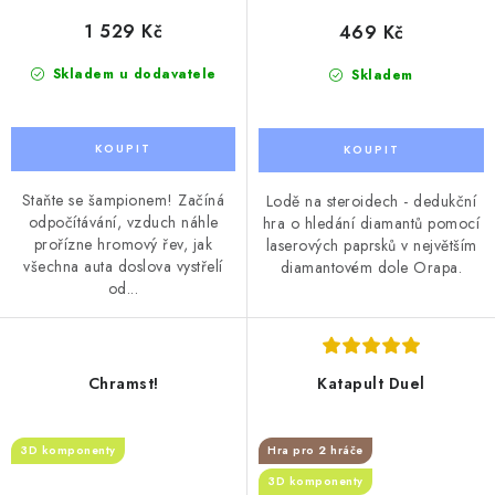
1 529 Kč
469 Kč
Skladem u dodavatele
Skladem
Staňte se šampionem! Začíná
Lodě na steroidech - dedukční
odpočítávání, vzduch náhle
hra o hledání diamantů pomocí
prořízne hromový řev, jak
laserových paprsků v největším
všechna auta doslova vystřelí
diamantovém dole Orapa.
od...
Chramst!
Katapult Duel
3D komponenty
Hra pro 2 hráče
3D komponenty