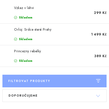
Vzkaz v láhvi
299 Kč
Skladem
Orloj: Srdce staré Prahy
1 499 Kč
Skladem
Princezny rebelky
389 Kč
Skladem
FILTROVAT PRODUKTY
V
Ř
DOPORUČUJEME
ý
a
p
z