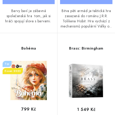
Barvy baví je zábavná
Bitva pěti armád je taktická hra
společenská hra tom, jak si
zasazená do románu J.R.R.
hráči spojují slova s barvami.
Tolikena Hobit. Hra vychází z
mechanismů populární Války o...
Bohéma
Brass: Birmingham
Tip
Essen 2025
799 Kč
1 549 Kč