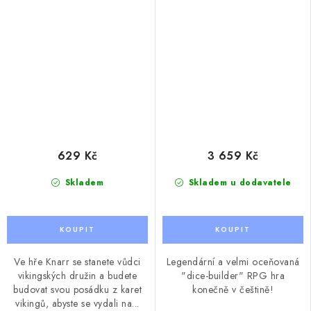
629 Kč
3 659 Kč
Skladem
Skladem u dodavatele
Ve hře Knarr se stanete vůdci
Legendární a velmi oceňovaná
vikingských družin a budete
"dice-builder" RPG hra
budovat svou posádku z karet
konečně v češtině!
vikingů, abyste se vydali na...