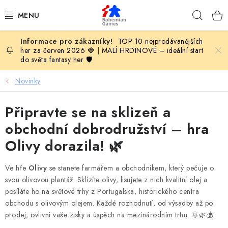
Přejít
Hleda
na
obsah
TOP 10 nejprodávanějších
KOMPLETNÍ NABÍDKA HER
her za červen 2026 🍓
|
MALÍ HRDINOVÉ – ideální start
do světa fantasy her 🛡️
PODLE VĚKU
Novinky
PODLE HERNÍ KATEGORIE
Připravte se na sklizeň a
BLOG
obchodní dobrodružství – hra
Olivy dorazila! 🌿
VYDAVATELSTVÍ DESKOVÝCH HER
Ve hře
Olivy
se stanete farmářem a obchodníkem, který pečuje o
OLOHRANÍ
svou olivovou plantáž. Sklízíte olivy, lisujete z nich kvalitní olej a
posíláte ho na světové trhy z Portugalska, historického centra
B2B SEKCE
obchodu s olivovým olejem. Každé rozhodnutí, od výsadby až po
prodej, ovlivní vaše zisky a úspěch na mezinárodním trhu. 🌞🌿💰