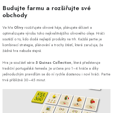
DESKOHERNÍ KLUBY, DDM, KNIHOVNY A JINÉ
ZÁJMOVÉ ORGANIZACE
Budujte farmu a rozšiřujte své
obchody
ZÁKLADNÍ A MATEŘSKÉ ŠKOLY, STŘEDNÍ ŠKOLY A
JINÁ VZDĚLÁVACÍ ZAŘÍZENÍ
Ve hře
Olivy
rozšiřujete olivové háje, plánujete sklizeň a
optimalizujete výrobu toho nejkvalitnějšího olivového oleje. Hráči
Obchodní podmínky
Doprava a platba
soutěží o to, kdo dodá nejlepší produkty na trh. Každá partie je
kombinací strategie, plánování a trochy štěstí, která zaručuje, že
Podmínky ochrany osobních údajů
žádná hra nebude stejná.
Věrnostní program Staň se bohémem!
Deskoherní kluby, DDM, knihovny a jiné zájmové organizace
Hra je součástí série
5 Quinas Collection
, která představuje
tradiční portugalská řemesla. Je určena pro 1–4 hráče a díky
Bohemian Games ve světle reflektorů
jednoduchým pravidlům se do ní rychle dostanou i noví hráči. Partie
Kalendář akcí Bohemian Games 🎉
trvá přibližně 30–45 minut.
Kde koupit hry Bohemian Games
Zákaznická podpora
Provizní systém