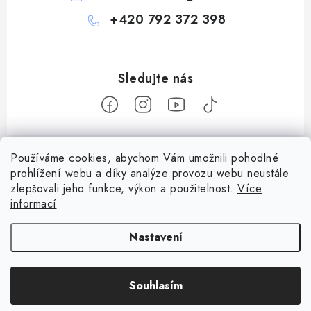
+420 792 372 398
Z
Používáme cookies, abychom Vám umožnili pohodlné
á
prohlížení webu a díky analýze provozu webu neustále
Informace pro vás
p
zlepšovali jeho funkce, výkon a použitelnost.
Více
a
informací
Obchodní podmínky
Facebook
t
Doprava a platba
Nastavení
í
Podmínky ochrany osobních údajů
Copyright 2026
Bohemian games
. Všechna práva vyhrazena.
Upravit
Věrnostní program Staň se bohémem!
Souhlasím
nastavení cookies
Vytvořil Shoptet
Deskoherní kluby, DDM, knihovny a jiné zájmové organizace