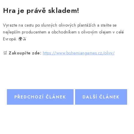
Hra je právě skladem!
Vyrazte na cestu po slunných olivových plantážích a staňte se
nejlepším producentem a obchodníkem s olivovým olejem v celé
Evropě. 🌍🫒
🛒
Zakoupíte zde:
https://www.bohemiangames.cz/olivy/
PŘEDCHOZÍ ČLÁNEK
DALŠÍ ČLÁNEK