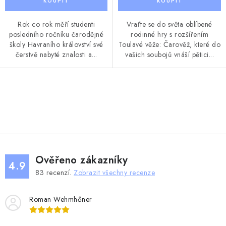
Rok co rok měří studenti
Vraťte se do světa oblíbené
posledního ročníku čarodějné
rodinné hry s rozšířením
školy Havraního království své
Toulavé věže: Čarověž, které do
čerstvě nabyté znalosti a...
vašich soubojů vnáší pětici...
O
v
l
á
d
Ověřeno zákazníky
a
4.9
83
recenzí.
Zobrazit všechny recenze
c
í
Roman Wehmhőner
p
r