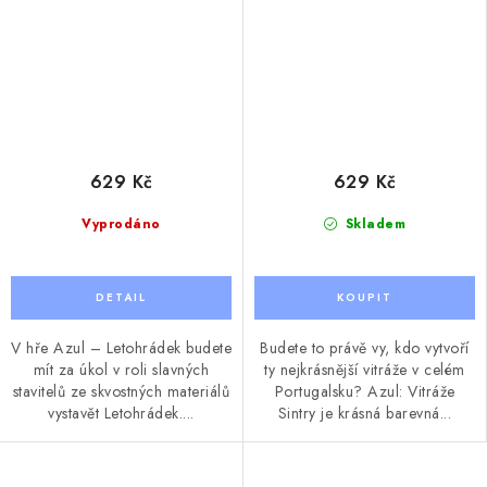
629 Kč
629 Kč
Vyprodáno
Skladem
V hře Azul – Letohrádek budete
Budete to právě vy, kdo vytvoří
mít za úkol v roli slavných
ty nejkrásnější vitráže v celém
stavitelů ze skvostných materiálů
Portugalsku? Azul: Vitráže
vystavět Letohrádek....
Sintry je krásná barevná...