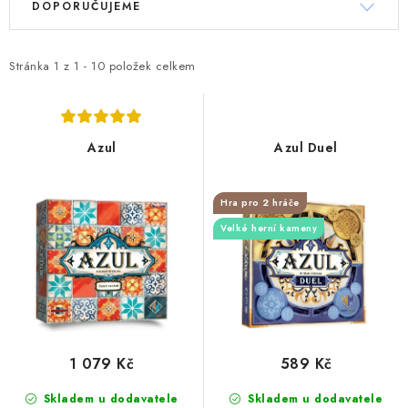
DOPORUČUJEME
ý
a
p
z
i
e
Stránka
1
z
1
-
10
položek celkem
s
n
p
í
r
p
Azul
Azul Duel
o
r
d
o
Hra pro 2 hráče
u
d
Velké herní kameny
k
u
t
k
ů
t
ů
1 079 Kč
589 Kč
Skladem u dodavatele
Skladem u dodavatele