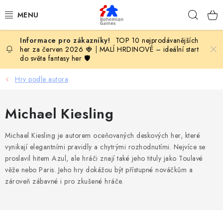
Přejít
Hleda
na
obsah
TOP 10 nejprodávanějších
KOMPLETNÍ NABÍDKA HER
her za červen 2026 🍓
|
MALÍ HRDINOVÉ – ideální start
do světa fantasy her 🛡️
PODLE VĚKU
Hry podle autora
PODLE HERNÍ KATEGORIE
Michael Kiesling
BLOG
Michael Kiesling
je autorem oceňovaných deskových her, které
VYDAVATELSTVÍ DESKOVÝCH HER
vynikají elegantními pravidly a chytrými rozhodnutími. Nejvíce se
proslavil hitem Azul, ale hráči znají také jeho tituly jako Toulavé
věže nebo Paris. Jeho hry dokážou být přístupné nováčkům a
OLOHRANÍ
zároveň zábavné i pro zkušené hráče.
B2B SEKCE