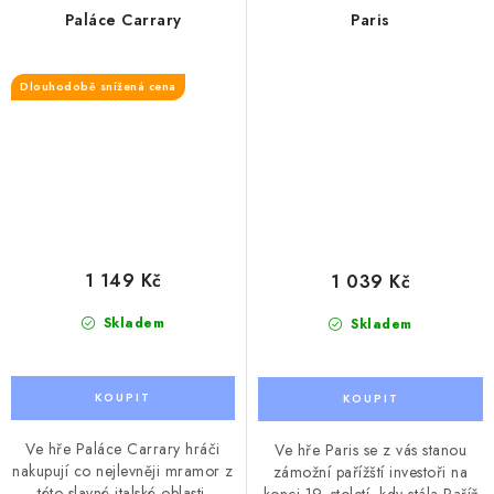
Paláce Carrary
Paris
Dlouhodobě snížená cena
1 149 Kč
1 039 Kč
Skladem
Skladem
Ve hře Paláce Carrary hráči
Ve hře Paris se z vás stanou
nakupují co nejlevněji mramor z
zámožní pařížští investoři na
této slavné italské oblasti.
konci 19. století, kdy stála Paříž