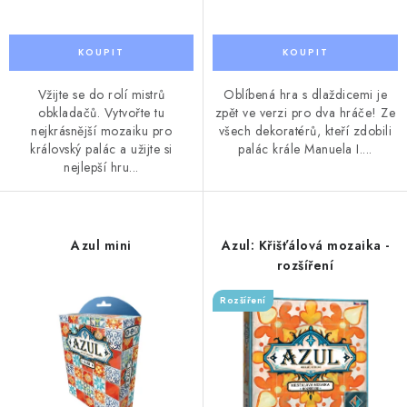
Vžijte se do rolí mistrů
Oblíbená hra s dlaždicemi je
obkladačů. Vytvořte tu
zpět ve verzi pro dva hráče! Ze
nejkrásnější mozaiku pro
všech dekoratérů, kteří zdobili
královský palác a užijte si
palác krále Manuela I....
nejlepší hru...
Azul mini
Azul: Křišťálová mozaika -
rozšíření
Rozšíření