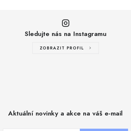
v
k
y
v
ý
Sledujte nás na Instagramu
p
i
ZOBRAZIT PROFIL
s
u
Aktuální novinky a akce na váš e-mail