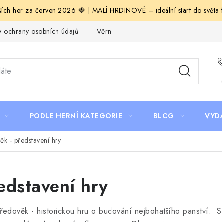
ích her za červen 2026 🍓
|
MALÍ HRDINOVÉ – ideální start do světa fa
 ochrany osobních údajů
Věrnostní program Staň se bohémem!
PODLE HERNÍ KATEGORIE
BLOG
VYD
ěk - představení hry
edstavení hry
ředověk - historickou hru o budování nejbohatšího panství. Sty