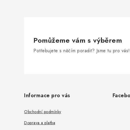
Pomůžeme vám s výběrem
Potřebujete s něčím poradit? Jsme tu pro vás!
Z
á
Informace pro vás
Faceb
p
a
Obchodní podmínky
t
Doprava a platba