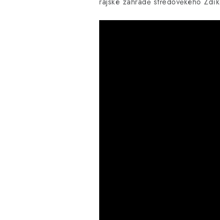
rajské zahradě středověkého Zdí