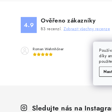
Ověřeno zákazníky
4.9
83
recenzí.
Zobrazit všechny recenze
Roman Wehmhőner
Ja
Použív
díky a
použit
Ano, supe
Nas
Sledujte nás na Instagr