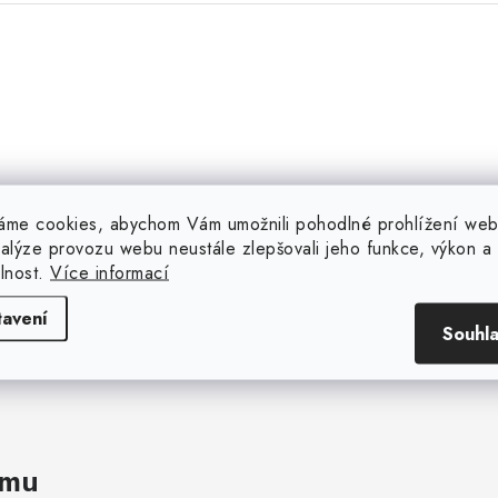
n Březina
Jakub Jurenka
áme cookies, abychom Vám umožnili pohodlné prohlížení web
nalýze provozu webu neustále zlepšovali jeho funkce, výkon a
elnost.
Více informací
r komunikace a dobrá cena.
tavení
Souhl
amu