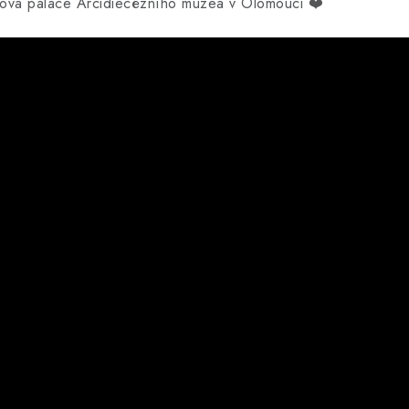
kova paláce Arcidiecézního muzea v Olomouci ❤️