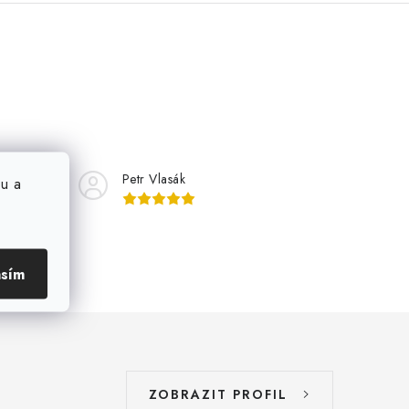
Petr Vlasák
u a
asím
ZOBRAZIT PROFIL