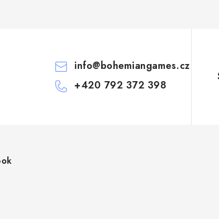
info
@
bohemiangames.cz
+420 792 372 398
ook