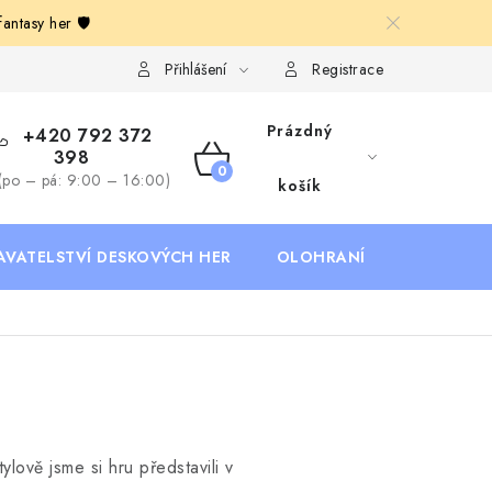
ntasy her 🛡️
Deskoherní kluby, DDM, knihovny a jiné zájmové organizace
B
Přihlášení
Registrace
Prázdný
+420 792 372
398
NÁKUPNÍ
(po – pá: 9:00 – 16:00)
košík
KOŠÍK
AVATELSTVÍ DESKOVÝCH HER
OLOHRANÍ
B2B SEKC
lově jsme si hru představili v