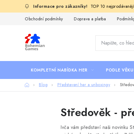
Přejít
TOP 10 nejprodávanějš
na
obsah
Obchodní podmínky
Doprava a platba
Podmínky
KOMPLETNÍ NABÍDKA HER
PODLE VĚKU
Domů
Blog
Představení her a unboxingy
Středov
Středověk - př
Ivča vám představí naši novinku St