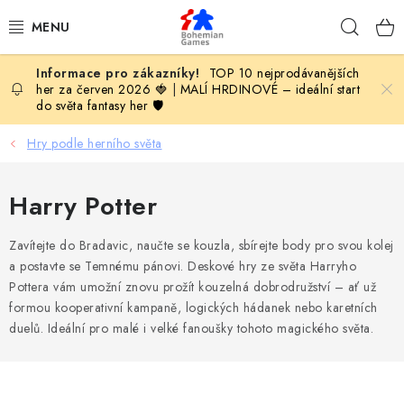
Přejít
Hleda
na
obsah
TOP 10 nejprodávanějších
KOMPLETNÍ NABÍDKA HER
her za červen 2026 🍓
|
MALÍ HRDINOVÉ – ideální start
do světa fantasy her 🛡️
PODLE VĚKU
Hry podle herního světa
PODLE HERNÍ KATEGORIE
Harry Potter
BLOG
Zavítejte do Bradavic, naučte se kouzla, sbírejte body pro svou kolej
VYDAVATELSTVÍ DESKOVÝCH HER
a postavte se Temnému pánovi. Deskové hry ze světa Harryho
Pottera vám umožní znovu prožít kouzelná dobrodružství – ať už
formou kooperativní kampaně, logických hádanek nebo karetních
OLOHRANÍ
duelů. Ideální pro malé i velké fanoušky tohoto magického světa.
B2B SEKCE