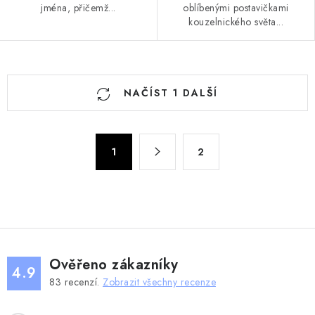
jména, přičemž...
oblíbenými postavičkami
kouzelnického světa...
O
NAČÍST 1 DALŠÍ
v
l
á
S
d
1
2
t
a
r
c
á
n
í
k
p
o
r
v
v
Ověřeno zákazníky
4.9
á
k
83
recenzí.
Zobrazit všechny recenze
n
y
í