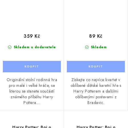
359 Kč
89 Kč
Skladem u dodavatele
Skladem
Originální stolní rodinná hra
Získejte co nejvíce kvartet v
pro malé i velké hráče, se
oblíbené dětské karetní hře s
kterou se stanete součástí
Harry Potterem a dalšími
známého příběhu Harry
oblíbenými postavami z
Pottera....
Bradavic.
Harry Potter: Boj o
Harry Potter: Boj o