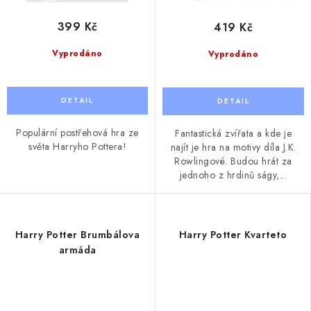
399 Kč
419 Kč
Vyprodáno
Vyprodáno
Populární postřehová hra ze
Fantastická zvířata a kde je
světa Harryho Pottera!
najít je hra na motivy díla J.K.
Rowlingové. Budou hrát za
jednoho z hrdinů ságy,...
Harry Potter Brumbálova
Harry Potter Kvarteto
armáda