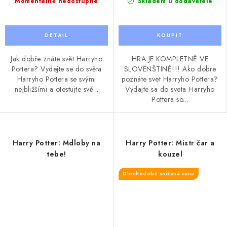
Momentálně nedostupné
Skladem u dodavatele
Jak dobře znáte svět Harryho
HRA JE KOMPLETNĚ VE
Pottera? Vydejte se do světa
SLOVENŠTINĚ!!! Ako dobre
Harryho Pottera se svými
poznáte svet Harryho Pottera?
nejbližšími a otestujte své...
Vydajte sa do sveta Harryho
Pottera so...
Harry Potter: Mdloby na
Harry Potter: Mistr čar a
tebe!
kouzel
Dlouhodobě snížená cena