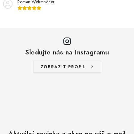
v
Roman Wehmhőner
ý
p
i
s
u
Sledujte nás na Instagramu
ZOBRAZIT PROFIL
Aktuální novinky a akce na váš e-mail