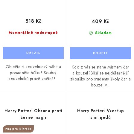
518 Kč
409 Kč
Momentálně nedostupné
Skladem
Oblečte si kouzelnický hábit a
Kdo z vás se stane Mistrem čar
popadněte hůlku! Souboj
a kouzel?Blíží se nejdůležitější
kouzelníků právě začíná!
zkoušky pro studenty školy čar a
kouzel v...
Harry Potter: Obrana proti
Harry Potter: Vzestup
černé magii
smrtijedů
Hra pro 2 hráče