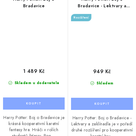
Bradavice
Bradavice - Lektvary a
zaklínadla
Rozšíření
1 489 Kč
949 Kč
Skladem u dodavatele
Skladem
Harry Potter: Boj o Bradavice je
Harry Potter: Boj o Bradavice -
krásná kooperativní karetní
Lektvary a zaklínadla je v pořadí
fantasy hra. Hráči v rolích
druhé rozšíření pro kooperativní
studentů (Harry, Ron,...
karetní hru...