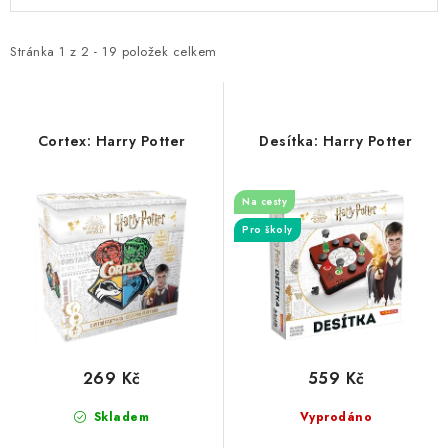
ý
a
p
z
i
e
Stránka
1
z
2
-
19
položek celkem
s
n
p
í
r
p
Cortex: Harry Potter
Desítka: Harry Potter
o
r
d
o
Na cesty
u
d
Pro školy
k
u
t
k
ů
t
ů
269 Kč
559 Kč
Skladem
Vyprodáno