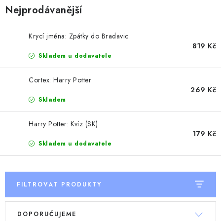
DESKOHERNÍ KLUBY, DDM, KNIHOVNY A JINÉ
Nejprodávanější
ZÁJMOVÉ ORGANIZACE
ZÁKLADNÍ A MATEŘSKÉ ŠKOLY, STŘEDNÍ ŠKOLY A
Krycí jména: Zpátky do Bradavic
JINÁ VZDĚLÁVACÍ ZAŘÍZENÍ
819 Kč
Skladem u dodavatele
Obchodní podmínky
Doprava a platba
Cortex: Harry Potter
Podmínky ochrany osobních údajů
269 Kč
Skladem
Věrnostní program Staň se bohémem!
Deskoherní kluby, DDM, knihovny a jiné zájmové organizace
Harry Potter: Kvíz (SK)
179 Kč
Bohemian Games ve světle reflektorů
Skladem u dodavatele
Kalendář akcí Bohemian Games 🎉
Kde koupit hry Bohemian Games
Zákaznická podpora
Provizní systém
FILTROVAT PRODUKTY
V
Ř
DOPORUČUJEME