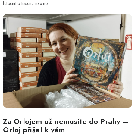
DESKOHERNÍ KLUBY, DDM, KNIHOVNY A JINÉ
letošního Essenu naplno.
ZÁJMOVÉ ORGANIZACE
ZÁKLADNÍ A MATEŘSKÉ ŠKOLY, STŘEDNÍ ŠKOLY A
JINÁ VZDĚLÁVACÍ ZAŘÍZENÍ
Obchodní podmínky
Doprava a platba
Podmínky ochrany osobních údajů
Věrnostní program Staň se bohémem!
Deskoherní kluby, DDM, knihovny a jiné zájmové organizace
Bohemian Games ve světle reflektorů
Kalendář akcí Bohemian Games 🎉
Kde koupit hry Bohemian Games
Zákaznická podpora
Provizní systém
Za Orlojem už nemusíte do Prahy –
Orloj přišel k vám