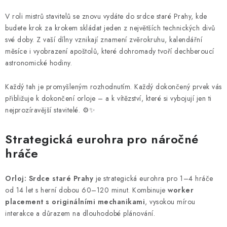
V roli mistrů stavitelů se znovu vydáte do srdce staré Prahy, kde
budete krok za krokem skládat jeden z největších technických divů
své doby. Z vaší dílny vznikají znamení zvěrokruhu, kalendářní
měsíce i vyobrazení apoštolů, které dohromady tvoří dechberoucí
astronomické hodiny.
Každý tah je promyšleným rozhodnutím. Každý dokončený prvek vás
přibližuje k dokončení orloje – a k vítězství, které si vybojují jen ti
nejprozíravější stavitelé. ⚙️✨
Strategická eurohra pro náročné
hráče
Orloj: Srdce staré Prahy
je strategická eurohra pro 1–4 hráče
od 14 let s herní dobou 60–120 minut. Kombinuje
worker
placement s originálními mechanikami
, vysokou mírou
interakce a důrazem na dlouhodobé plánování.