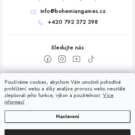
info
@
bohemiangames.cz
+420 792 372 398
Z
Používáme cookies, abychom Vám umožnili pohodlné
á
prohlížení webu a díky analýze provozu webu neustále
Informace pro vás
p
zlepšovali jeho funkce, výkon a použitelnost.
Více
a
informací
Obchodní podmínky
Facebook
t
Doprava a platba
Nastavení
í
Podmínky ochrany osobních údajů
Copyright 2026
Bohemian games
. Všechna práva vyhrazena.
Upravit