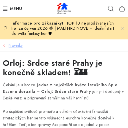
Přejít
Hleda
na
obsah
TOP 10 nejprodávanějších
KOMPLETNÍ NABÍDKA HER
her za červen 2026 🍓
|
MALÍ HRDINOVÉ – ideální start
do světa fantasy her 🛡️
PODLE VĚKU
Novinky
PODLE HERNÍ KATEGORIE
Orloj: Srdce staré Prahy je
BLOG
konečně skladem! ⏳🏰
VYDAVATELSTVÍ DESKOVÝCH HER
Čekání je u konce.
Jedna z největších hvězd letošního Spiel
Essenu dorazila – Orloj: Srdce staré Prahy
je nyní dostupný v
české verzi a připravený zamířit na váš herní stůl.
OLOHRANÍ
Po úspěšné světové premiéře a velkém očekávání fanoušků
B2B SEKCE
strategických her se tato výjimečná eurohra konečně dostává k
hráčům. Teď je ten správný čas ponořit se do jedné z pecek