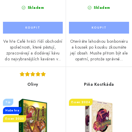
Skladem
Skladem
Ve hře Café hráči řídí obchodní
Otevíráte lahodnou bonboniéru
společnosti, které pěstují,
a kousek po kousku zkoumáte
zpracovávají a dodávají kávu
její obsah. Musíte přitom být ale
do nejvybranějších kaváren v...
opatrní, protože správné...
Olivy
Piňa Kostkáda
Tip
Essen 2024
Naše hra
Essen 2025