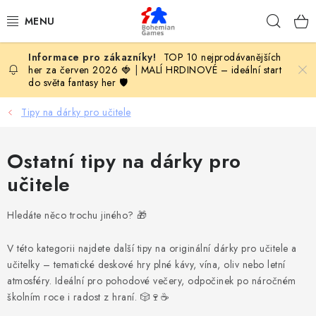
Přejít
Hleda
na
obsah
TOP 10 nejprodávanějších
KOMPLETNÍ NABÍDKA HER
her za červen 2026 🍓
|
MALÍ HRDINOVÉ – ideální start
do světa fantasy her 🛡️
PODLE VĚKU
Tipy na dárky pro učitele
PODLE HERNÍ KATEGORIE
Ostatní tipy na dárky pro
BLOG
učitele
VYDAVATELSTVÍ DESKOVÝCH HER
Hledáte něco trochu jiného? 🎁
OLOHRANÍ
V této kategorii najdete další tipy na originální dárky pro učitele a
učitelky – tematické deskové hry plné kávy, vína, oliv nebo letní
B2B SEKCE
atmosféry. Ideální pro pohodové večery, odpočinek po náročném
školním roce i radost z hraní. 🎲🍷☕