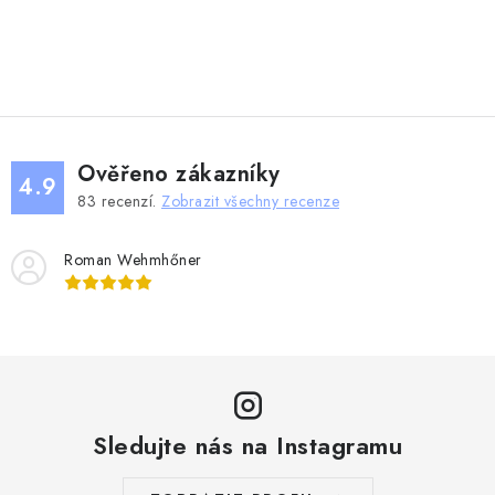
O
v
l
á
d
Ověřeno zákazníky
a
4.9
83
recenzí.
Zobrazit všechny recenze
c
í
Roman Wehmhőner
p
r
v
k
y
v
ý
Sledujte nás na Instagramu
p