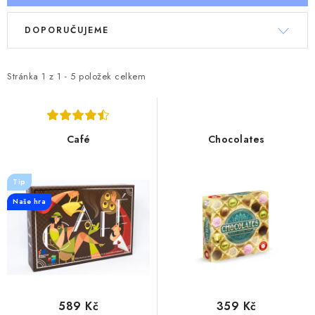
V
Ř
DOPORUČUJEME
ý
a
p
z
i
e
Stránka
1
z
1
-
5
položek celkem
s
n
p
í
r
p
Café
Chocolates
o
r
d
o
Tip
u
d
Naše hra
k
u
t
k
ů
t
ů
589 Kč
359 Kč