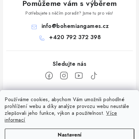
Pomůžeme vám s výběrem
Potřebujete s něčím poradit? Jsme tu pro vás!
info
@
bohemiangames.cz
+420 792 372 398
Z
Používáme cookies, abychom Vám umožnili pohodlné
á
prohlížení webu a díky analýze provozu webu neustále
Informace pro vás
p
zlepšovali jeho funkce, výkon a použitelnost.
Více
a
Obchodní podmínky
informací
Facebook
t
Doprava a platba
í
Nastavení