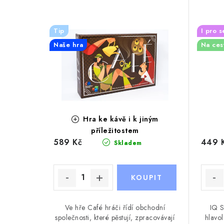
Tip
I pro s
Naše hra
Na ces
Hra ke kávě i k jiným
příležitostem
589 Kč
449 
Skladem
Ve hře Café hráči řídí obchodní
IQ S
společnosti, které pěstují, zpracovávají
hlavo