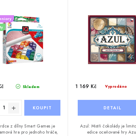
eniory
ty
Kč
1 169 Kč
Vyprodáno
Skladem
rdce z dílny Smart Games je
Azul: Mistři čokolády je limit
lamová hra pro jednoho hráče,
edice oceňované hry Azu