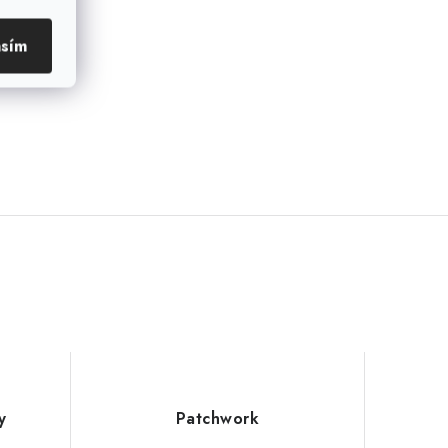
asím
y
Patchwork