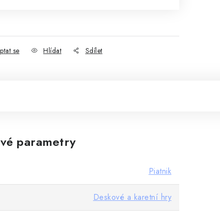
ptat se
Hlídat
Sdílet
vé parametry
Piatnik
Deskové a karetní hry