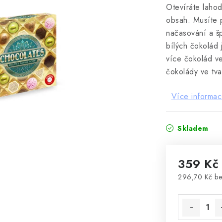
Otevíráte laho
obsah. Musíte p
načasování a špe
bílých čokolád 
více čokolád ve
čokolády ve tva
Více informac
Skladem
359 Kč
296,70 Kč b
Měrná cena