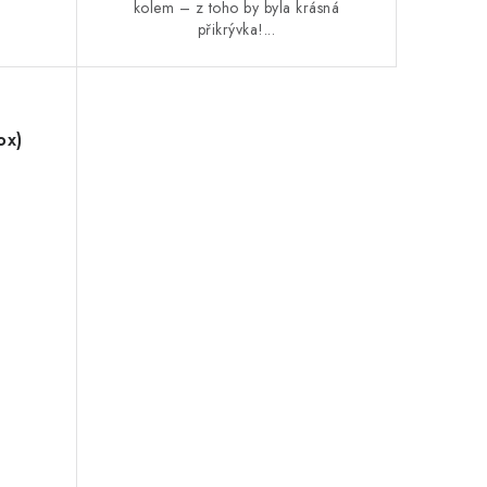
kolem – z toho by byla krásná
přikrývka!...
ox)