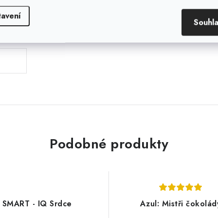
tavení
Souhl
.
Podobné produkty
SMART - IQ Srdce
Azul: Mistři čokolád