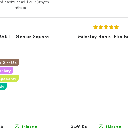
erá nabízí hned 120 různých
rébusů...
ART - Genius Square
Milostný dopis (Eko b
o 2 hráče
eniory
mponenty
oly
Kč
359 Kč
Skladem
Skladem