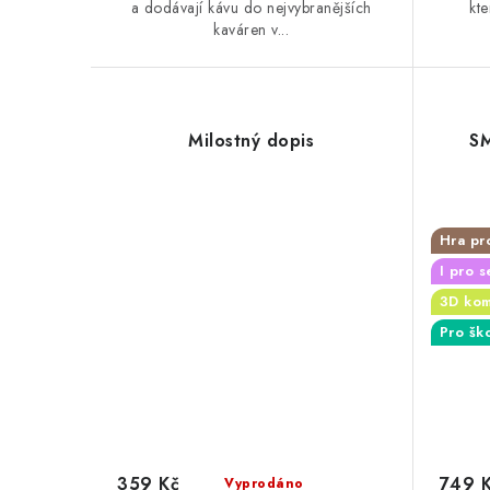
a dodávají kávu do nejvybranějších
kt
kaváren v...
Milostný dopis
SM
Hra pr
I pro s
3D ko
Pro šk
359 Kč
749 
Vyprodáno