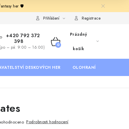
ntasy her 🛡️
Deskoherní kluby, DDM, knihovny a jiné zájmové organizace
B
Přihlášení
Registrace
Prázdný
+420 792 372
398
NÁKUPNÍ
(po – pá: 9:00 – 16:00)
košík
KOŠÍK
AVATELSTVÍ DESKOVÝCH HER
OLOHRANÍ
B2B SEKC
ates
Podrobnosti hodnocení
eohodnoceno