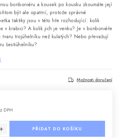
dnou bonboniéru a kousek po kousku zkoumáte její
řitom být ale opatrní, protože správné
tka taktiky jsou v této hře rozhodující: kolik
je v krabici? A kolik jich je venku? Je v bonboniéře
 tvaru trojúhelníku než kulatých? Nebo převažují
ru šestiúhelníku?
í
Možnosti doručení
ez DPH
:
PŘIDAT DO KOŠÍKU