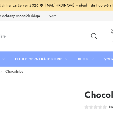
ích her za červen 2026 🍓
|
MALÍ HRDINOVÉ – ideální start do světa fa
 ochrany osobních údajů
Věrnostní program Staň se bohémem!
PODLE HERNÍ KATEGORIE
BLOG
VYD
Chocolates
Chocol
N