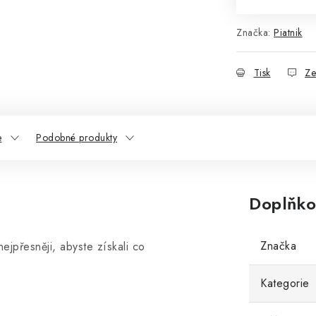
Značka:
Piatnik
Tisk
Ze
e
Podobné produkty
Doplňko
Značka
jpřesněji, abyste získali co
Kategorie