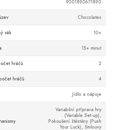
9001890671890
ázev
Chocolates
ý věk
10+
a
15+ minut
počet hráčů
2
počet hráčů
4
Jídlo a nápoje
Variabilní příprava hry
(Variable Set-up),
hanismy
Pokoušení štěstěny (Push
Your Luck), Smlouvy