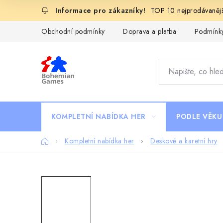
Přejít
TOP 10 nejprodávanějš
na
obsah
Obchodní podmínky
Doprava a platba
Podmínky
KOMPLETNÍ NABÍDKA HER
PODLE VĚKU
Domů
Kompletní nabídka her
Deskové a karetní hry