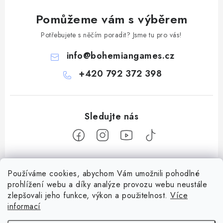
Pomůžeme vám s výběrem
Potřebujete s něčím poradit? Jsme tu pro vás!
info
@
bohemiangames.cz
+420 792 372 398
Z
Používáme cookies, abychom Vám umožnili pohodlné
á
prohlížení webu a díky analýze provozu webu neustále
Informace pro vás
p
zlepšovali jeho funkce, výkon a použitelnost.
Více
a
Obchodní podmínky
informací
Facebook
t