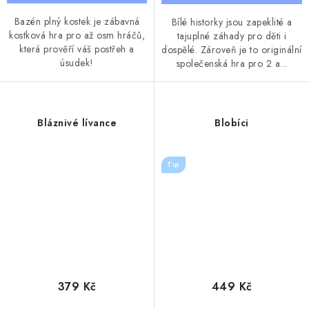
Bazén plný kostek je zábavná
Bílé historky jsou zapeklité a
kostková hra pro až osm hráčů,
tajuplné záhady pro děti i
která prověří váš postřeh a
dospělé. Zároveň je to originální
úsudek!
společenská hra pro 2 a...
Bláznivé lívance
Blobíci
Tip
379 Kč
449 Kč