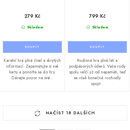
279 Kč
799 Kč
Skladem
Skladem
Karetní hra plná čísel a skrytých
Rodinná hra plná lstí a
informací. Zapamatujte si své
podpásových úderů. Vaše rody
karty a ponořte se do hry.
spolu válčí již od nepaměti, teď
Dávejte pozor na své...
se však konečně rozhodly
spojit...
O
NAČÍST 18 DALŠÍCH
v
l