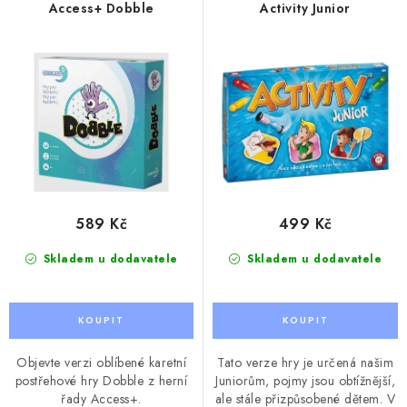
r
p
Access+ Dobble
Activity Junior
o
r
d
o
u
d
k
u
t
k
ů
t
ů
589 Kč
499 Kč
Skladem u dodavatele
Skladem u dodavatele
Objevte verzi oblíbené karetní
Tato verze hry je určená našim
postřehové hry Dobble z herní
Juniorům, pojmy jsou obtížnější,
řady Access+.
ale stále přizpůsobené dětem. V