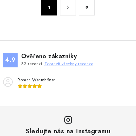
á
S
d
1
9
t
a
r
c
á
n
í
k
p
o
r
v
v
Ověřeno zákazníky
4.9
á
k
83
recenzí.
Zobrazit všechny recenze
n
y
í
v
Roman Wehmhőner
ý
p
i
s
u
Sledujte nás na Instagramu