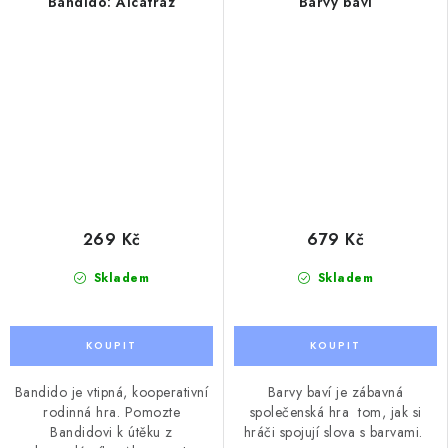
Bandido: Alcatraz
Barvy baví
269 Kč
679 Kč
Skladem
Skladem
Bandido je vtipná, kooperativní
Barvy baví je zábavná
rodinná hra. Pomozte
společenská hra tom, jak si
Bandidovi k útěku z
hráči spojují slova s barvami.