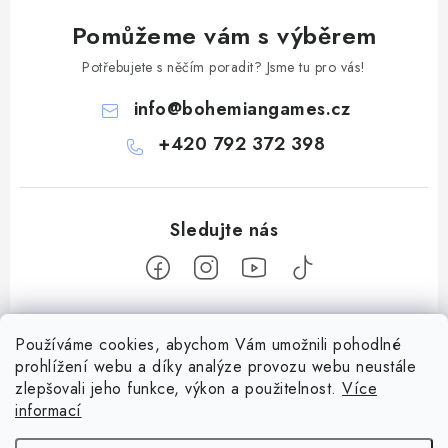
Pomůžeme vám s výběrem
Potřebujete s něčím poradit? Jsme tu pro vás!
info
@
bohemiangames.cz
+420 792 372 398
Z
Používáme cookies, abychom Vám umožnili pohodlné
á
prohlížení webu a díky analýze provozu webu neustále
Informace pro vás
p
zlepšovali jeho funkce, výkon a použitelnost.
Více
a
informací
Obchodní podmínky
Facebook
t
Doprava a platba