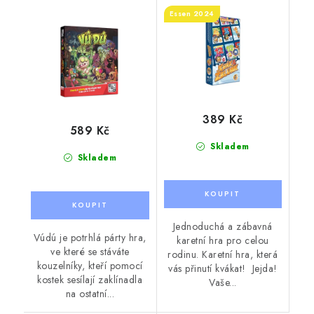
Essen 2024
389 Kč
589 Kč
Skladem
Skladem
Jednoduchá a zábavná
Vúdú je potrhlá párty hra,
karetní hra pro celou
ve které se stáváte
rodinu. Karetní hra, která
kouzelníky, kteří pomocí
vás přinutí kvákat! Jejda!
kostek sesílají zaklínadla
Vaše...
na ostatní...