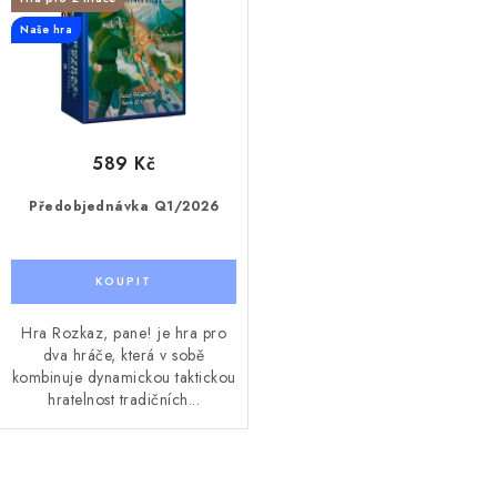
k
u
Naše hra
t
k
ů
t
ů
589 Kč
Předobjednávka Q1/2026
Hra Rozkaz, pane! je hra pro
dva hráče, která v sobě
kombinuje dynamickou taktickou
hratelnost tradičních...
O