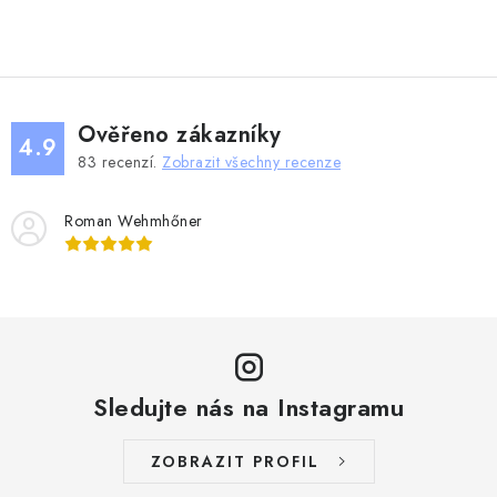
v
l
á
d
Ověřeno zákazníky
a
4.9
83
recenzí.
Zobrazit všechny recenze
c
í
Roman Wehmhőner
p
r
v
k
y
v
ý
Sledujte nás na Instagramu
p
i
ZOBRAZIT PROFIL
s