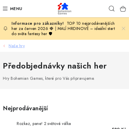
Přejít
Hleda
na
obsah
TOP 10 nejprodávanějších
KOMPLETNÍ NABÍDKA HER
her za červen 2026 🍓
|
MALÍ HRDINOVÉ – ideální start
do světa fantasy her 🛡️
PODLE VĚKU
Naše hry
PODLE HERNÍ KATEGORIE
Předobjednávky našich her
BLOG
Hry Bohemian Games, které pro Vás připravujeme.
VYDAVATELSTVÍ DESKOVÝCH HER
OLOHRANÍ
Nejprodávanější
B2B SEKCE
Rozkaz, pane! 2.světová válka