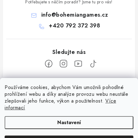
Potřebujete s něčím poradit? Jsme tu pro vás!
info
@
bohemiangames.cz
+420 792 372 398
Z
Používáme cookies, abychom Vám umožnili pohodlné
á
prohlížení webu a díky analýze provozu webu neustále
Informace pro vás
p
zlepšovali jeho funkce, výkon a použitelnost.
Více
a
informací
Obchodní podmínky
Facebook
t
Doprava a platba
Nastavení
í
Podmínky ochrany osobních údajů
Copyright 2026
Bohemian games
. Všechna práva vyhrazena.
Upravit