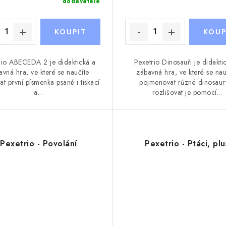
dodavatele
rio ABECEDA 2 je didaktická a
Pexetrio Dinosauři je didakti
avná hra, ve které se naučíte
zábavná hra, ve které se nau
t první písmenka psané i tiskací
pojmenovat různé dinosaur
a...
rozlišovat je pomocí...
Pexetrio - Povolání
Pexetrio - Ptáci, plu