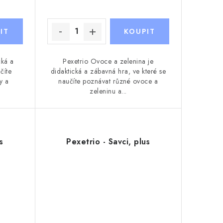
cká a
Pexetrio Ovoce a zelenina je
číte
didaktická a zábavná hra, ve které se
y a
naučíte poznávat různé ovoce a
zeleninu a...
s
Pexetrio - Savci, plus