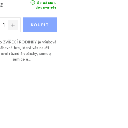
Skladem u
Kč
dodavatele
io ZVÍŘECÍ RODINKY je výuková
zábavná hra, která vás naučí
ávat různé živočichy, samce,
samice a...