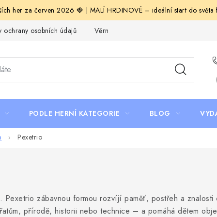
ích her za červen 2026 🍓
|
MALÍ HRDINOVÉ – ideální start do světa fa
 ochrany osobních údajů
Věrnostní program Staň se bohémem!
PODLE HERNÍ KATEGORIE
BLOG
VYD
a
Pexetrio
. Pexetrio zábavnou formou rozvíjí paměť, postřeh a znalosti 
řatům, přírodě, historii nebo technice – a pomáhá dětem obje