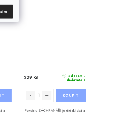
asím
Skladem u
229 Kč
dodavatele
ká a
Pexetrio ZÁCHRANÁŘI je didaktická a