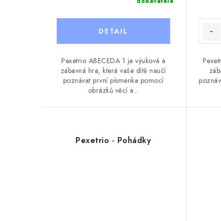
k
dodavatele
t
t
ů
ů
Pexetrio ABECEDA 1 je výuková a
Pexet
zábavná hra, která vaše dítě naučí
záb
poznávat první písmenka pomocí
poznáva
obrázků věcí a...
Pexetrio - Pohádky