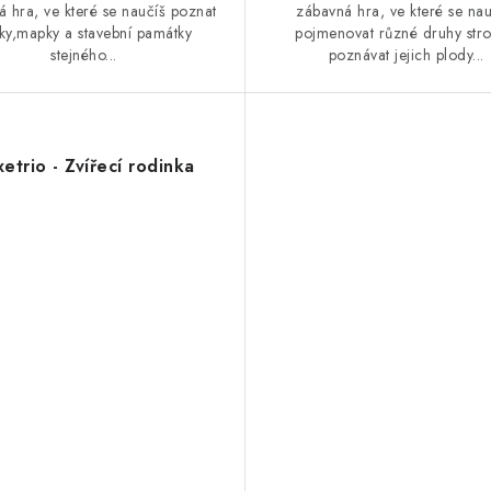
 hra, ve které se naučíš poznat
zábavná hra, ve které se nau
jky,mapky a stavební památky
pojmenovat různé druhy str
stejného...
poznávat jejich plody...
etrio - Zvířecí rodinka