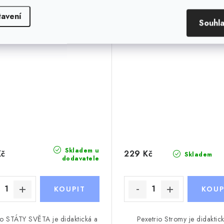
tavení
Souhl
Skladem u
Kč
229 Kč
Skladem
dodavatele
io STÁTY SVĚTA je didaktická a
Pexetrio Stromy je didaktic