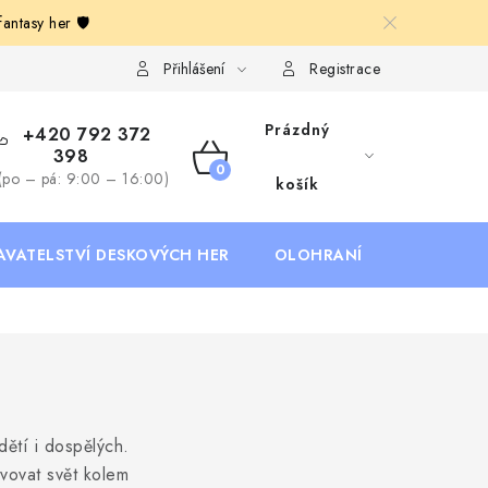
ntasy her 🛡️
Deskoherní kluby, DDM, knihovny a jiné zájmové organizace
B
Přihlášení
Registrace
Prázdný
+420 792 372
398
NÁKUPNÍ
(po – pá: 9:00 – 16:00)
košík
KOŠÍK
AVATELSTVÍ DESKOVÝCH HER
OLOHRANÍ
B2B SEKC
dětí i dospělých.
vovat svět kolem