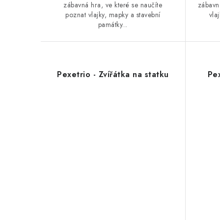
zábavná hra, ve které se naučíte
zábavná
poznat vlajky, mapky a stavební
vla
památky...
Pexetrio - Zvířátka na statku
Pex