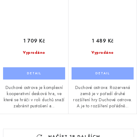
1 709 Kč
1 489 Kč
Vyprodáno
Vyprodáno
Duchové ostrova je komplexní
Duchové ostrova: Rozervaná
kooperativní desková hra, ve
země je v pořadí druhé
které se hráči v roli duchů snaží
rozšíření hry Duchové ostrova.
zabránit pustošení a...
A je to rozšíření pořádně...
O
NAČÍST 18 DALŠÍCH