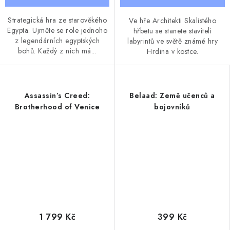
Strategická hra ze starověkého
Ve hře Architekti Skalistého
Egypta. Ujměte se role jednoho
hřbetu se stanete staviteli
z legendárních egyptských
labyrintů ve světě známé hry
bohů. Každý z nich má...
Hrdina v kostce.
Assassin’s Creed:
Belaad: Země učenců a
Brotherhood of Venice
bojovníků
1 799 Kč
399 Kč