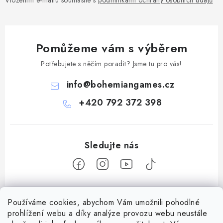
Vložením e-mailu souhlasíte s
podmínkami ochrany osobních údajů
Pomůžeme vám s výběrem
Potřebujete s něčím poradit? Jsme tu pro vás!
info
@
bohemiangames.cz
+420 792 372 398
Z
Používáme cookies, abychom Vám umožnili pohodlné
á
prohlížení webu a díky analýze provozu webu neustále
Informace pro vás
p