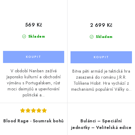
569 Kč
2 699 Kč
Skladem
Skladem
V období Nanban zažívá
Bitva pěti armád je taktická hra
Japonsko kulturní a obchodní
zasazená do románu J.R.R.
výměnu s Portugalskem, růst
Tolikena Hobit. Hra vychází z
moci daimjóů a upevňování
mechanismů populární Války o...
politické a...
Blood Rage - Soumrak bohů
Bulánci – Speciální
jednotky – Velitelská edice