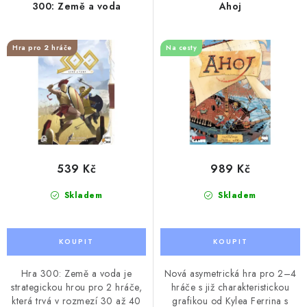
r
p
300: Země a voda
Ahoj
o
r
d
o
Hra pro 2 hráče
Na cesty
u
d
k
u
t
k
ů
t
ů
539 Kč
989 Kč
Skladem
Skladem
Hra 300: Země a voda je
Nová asymetrická hra pro 2–4
strategickou hrou pro 2 hráče,
hráče s již charakteristickou
která trvá v rozmezí 30 až 40
grafikou od Kylea Ferrina s