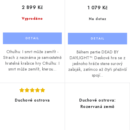
2 899 Kč
1 079 Kč
Vyprodáno
Na dotaz
Cthulhu: I smrt může zemřít -
Během partie DEAD BY
Strach z neznáma je samostatně
DAYLIGHT™: Desková hra se z
hratelná krabice hry Cthulhu: I
jednoho hráče stane surový
smrt může zemřít, kterou...
zabiják, zatímco až čtyři přeživší
spojí...
Duchové ostrova
Duchové ostrova:
Rozervaná země