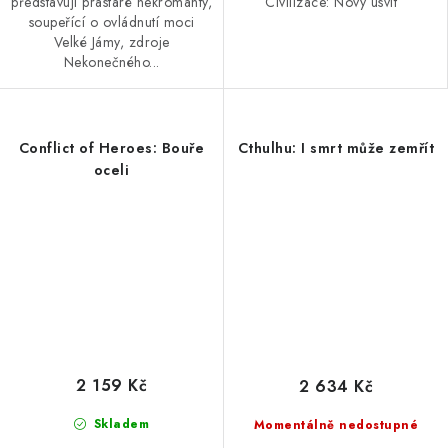
představují prastaré nekromanty,
Civilizace: Nový úsvit
soupeřící o ovládnutí moci
Velké Jámy, zdroje
Nekonečného...
Conflict of Heroes: Bouře
Cthulhu: I smrt může zemřít
oceli
2 159 Kč
2 634 Kč
Skladem
Momentálně nedostupné