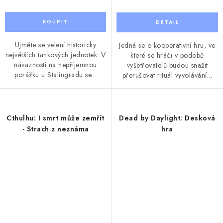
Ujměte se velení historicky
Jedná se o kooperativní hru, ve
největších tankových jednotek. V
které se hráči v podobě
návaznosti na nepříjemnou
vyšetřovatelů budou snažit
porážku u Stalingradu se...
přerušovat rituál vyvolávání...
Cthulhu: I smrt může zemřít
Dead by Daylight: Desková
- Strach z neznáma
hra