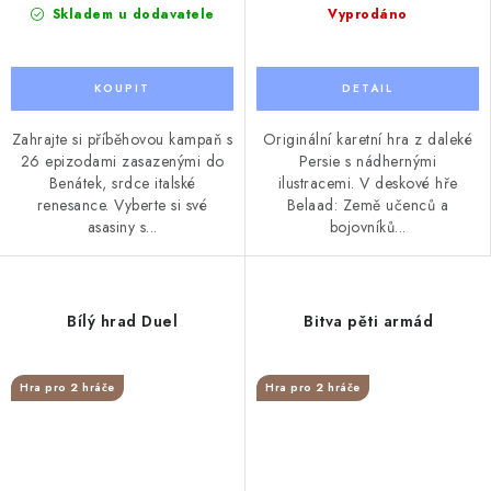
Skladem u dodavatele
Vyprodáno
Zahrajte si příběhovou kampaň s
Originální karetní hra z daleké
26 epizodami zasazenými do
Persie s nádhernými
Benátek, srdce italské
ilustracemi. V deskové hře
renesance. Vyberte si své
Belaad: Země učenců a
asasiny s...
bojovníků...
Bílý hrad Duel
Bitva pěti armád
Hra pro 2 hráče
Hra pro 2 hráče