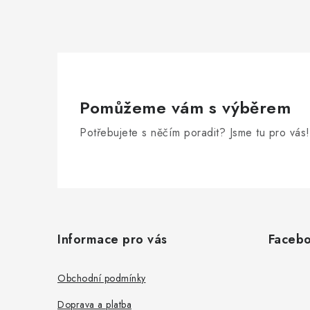
Pomůžeme vám s výběrem
Potřebujete s něčím poradit? Jsme tu pro vás!
Z
á
Informace pro vás
Faceb
p
a
Obchodní podmínky
t
Doprava a platba