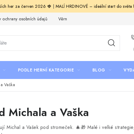
ích her za červen 2026 🍓
|
MALÍ HRDINOVÉ – ideální start do světa fa
 ochrany osobních údajů
Věrnostní program Staň se bohémem!
PODLE HERNÍ KATEGORIE
BLOG
VYD
 a Vaška
d Michala a Vaška
jí Michal a Vašek pod stromeček. 🎄🎁 Malé i velké strategie,