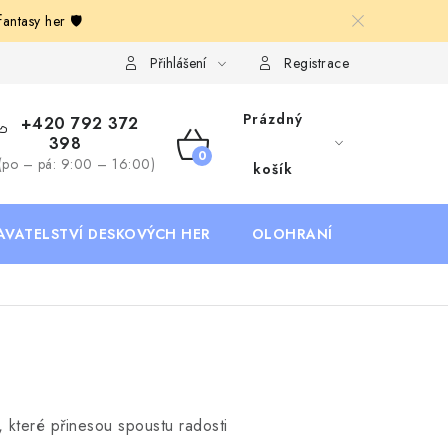
ntasy her 🛡️
Deskoherní kluby, DDM, knihovny a jiné zájmové organizace
B
Přihlášení
Registrace
Prázdný
+420 792 372
398
NÁKUPNÍ
(po – pá: 9:00 – 16:00)
košík
KOŠÍK
AVATELSTVÍ DESKOVÝCH HER
OLOHRANÍ
B2B SEKC
 které přinesou spoustu radosti