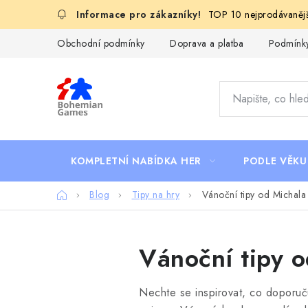
Přejít
TOP 10 nejprodávanějš
na
obsah
Obchodní podmínky
Doprava a platba
Podmínky
KOMPLETNÍ NABÍDKA HER
PODLE VĚKU
Domů
Blog
Tipy na hry
Vánoční tipy od Michala
Vánoční tipy o
Nechte se inspirovat, co
doporuču