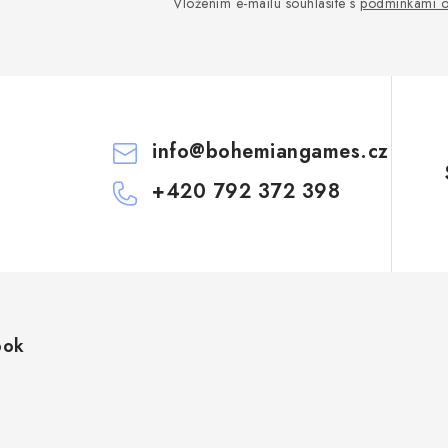
Vložením e-mailu souhlasíte s
podmínkami o
info
@
bohemiangames.cz
+420 792 372 398
ook