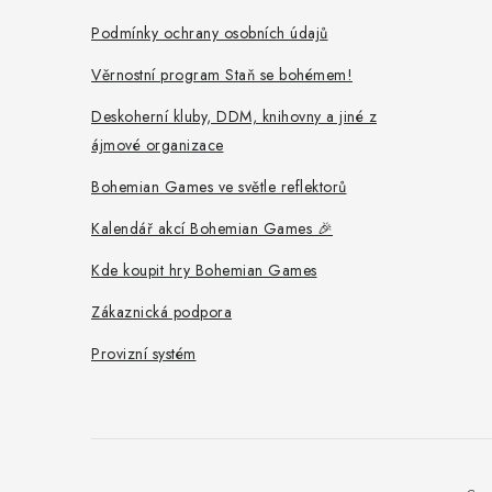
í
Podmínky ochrany osobních údajů
Věrnostní program Staň se bohémem!
Deskoherní kluby, DDM, knihovny a jiné z
ájmové organizace
Bohemian Games ve světle reflektorů
Kalendář akcí Bohemian Games 🎉
Kde koupit hry Bohemian Games
Zákaznická podpora
Provizní systém