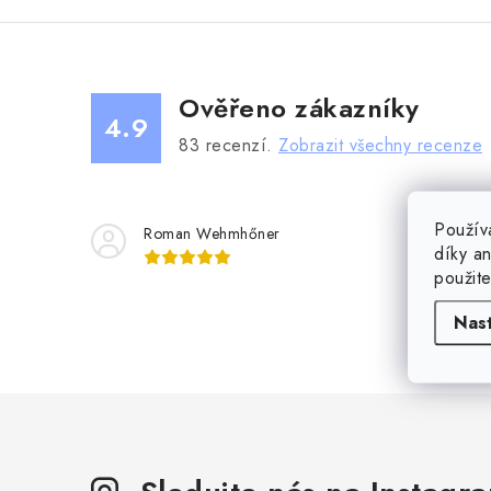
Ověřeno zákazníky
4.9
83
recenzí.
Zobrazit všechny recenze
Použív
Roman Wehmhőner
Ja
díky a
použit
Ano, supe
Nas