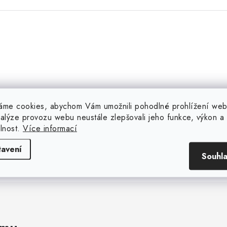
áme cookies, abychom Vám umožnili pohodlné prohlížení web
n Březina
Jakub Jurenka
nalýze provozu webu neustále zlepšovali jeho funkce, výkon a
elnost.
Více informací
r komunikace a dobrá cena.
tavení
Souhl