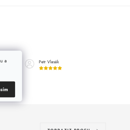
u a
Petr Vlasák
asím