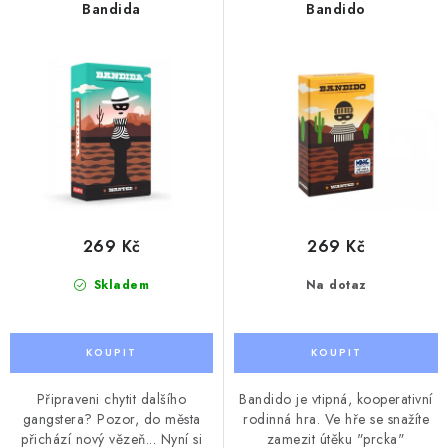
r
p
Bandida
Bandido
o
r
d
o
u
d
k
u
t
k
ů
t
ů
269 Kč
269 Kč
Skladem
Na dotaz
Připraveni chytit dalšího
Bandido je vtipná, kooperativní
gangstera? Pozor, do města
rodinná hra. Ve hře se snažíte
přichází nový vězeň... Nyní si
zamezit útěku "prcka"