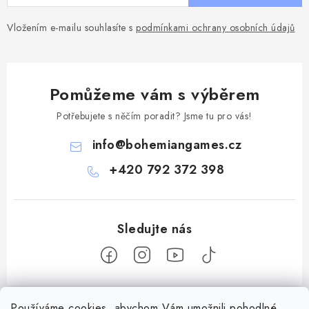
Vložením e-mailu souhlasíte s
podmínkami ochrany osobních údajů
Pomůžeme vám s výběrem
Potřebujete s něčím poradit? Jsme tu pro vás!
info
@
bohemiangames.cz
+420 792 372 398
Z
Používáme cookies, abychom Vám umožnili pohodlné