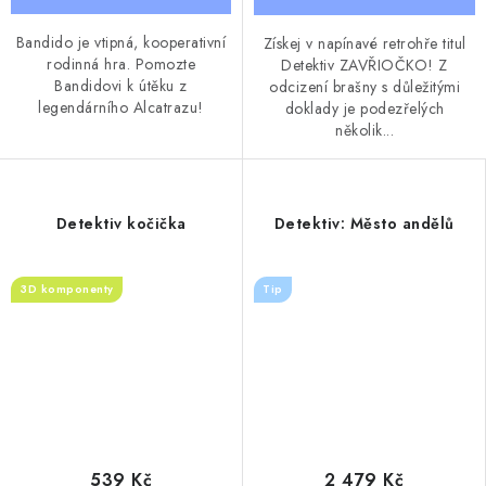
Bandido je vtipná, kooperativní
Získej v napínavé retrohře titul
rodinná hra. Pomozte
Detektiv ZAVŘIOČKO! Z
Bandidovi k útěku z
odcizení brašny s důležitými
legendárního Alcatrazu!
doklady je podezřelých
několik...
Detektiv kočička
Detektiv: Město andělů
3D komponenty
Tip
539 Kč
2 479 Kč