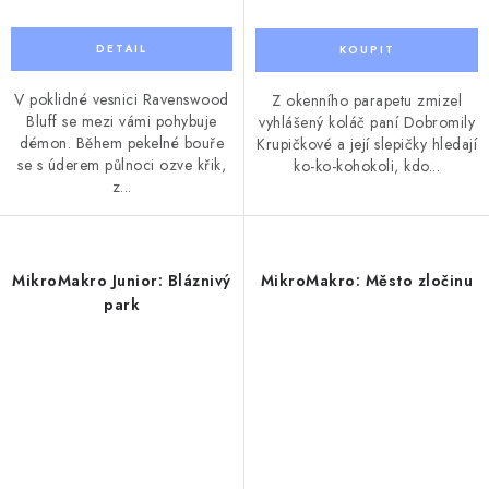
V poklidné vesnici Ravenswood
Z okenního parapetu zmizel
Bluff se mezi vámi pohybuje
vyhlášený koláč paní Dobromily
démon. Během pekelné bouře
Krupičkové a její slepičky hledají
se s úderem půlnoci ozve křik,
ko-ko-kohokoli, kdo...
z...
MikroMakro Junior: Bláznivý
MikroMakro: Město zločinu
park