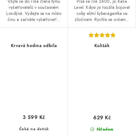
Vžijte se do role člena týmu
Píše se rok 2400, jsi Kalia
vyšetřovatelů v současném
Lavel. Kdysi jsi toužila bojovat
Londýně. Vydejte se na místo
coby elitní kyberagentka se
činu a začněte vyšetřovat!...
zločinem. Rychle se ovšem...
Krvavá hodina odbila
Kulišák
3 599 Kč
629 Kč
Čeká na dotisk
Skladem