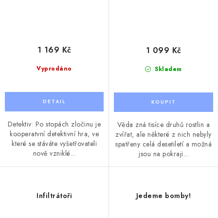
1 169 Kč
1 099 Kč
Vyprodáno
Skladem
Detektiv: Po stopách zločinu je
Věda zná tisíce druhů rostlin a
kooperatvní detektivní hra, ve
zvířat, ale některé z nich nebyly
které se stáváte vyšetřovateli
spatřeny celá desetiletí a možná
nově vzniklé...
jsou na pokraji...
Infiltrátoři
Jedeme bomby!