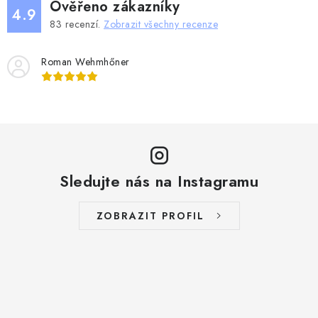
v
v
Ověřeno zákazníky
4.9
á
k
83
recenzí.
Zobrazit všechny recenze
n
y
í
v
Roman Wehmhőner
ý
p
i
s
u
Sledujte nás na Instagramu
ZOBRAZIT PROFIL