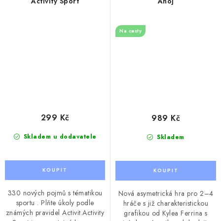
Activity Sport
Ahoj
Na cesty
299 Kč
989 Kč
Skladem u dodavatele
Skladem
330 nových pojmů s tématikou
Nová asymetrická hra pro 2–4
sportu . Plňte úkoly podle
hráče s již charakteristickou
známých pravidel Activit.Activity
grafikou od Kylea Ferrina s