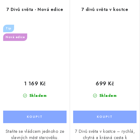
7 Divů světa - Nová edice
7 divů světa v kostce
Tip
Nová edice
1 169 Kč
699 Kč
Skladem
Skladem
Staňte se vládcem jednoho ze
7 Divů světa v kostce – rychlá,
slavných měst starověku.
chytrá a krásná cesta k