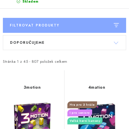
Skladem
FILTROVAT PRODUKTY
V
Ř
DOPORUČUJEME
ý
a
p
z
i
e
Stránka
1
z
45
-
807
položek celkem
s
n
p
í
r
p
3motion
4mation
o
r
d
o
Hra pro 2 hráče
u
d
I pro seniory
k
u
Velké herní kameny
t
k