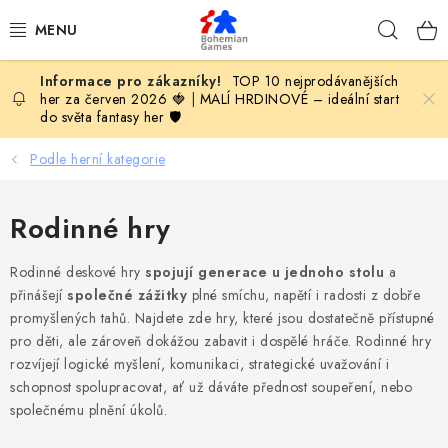
Přejít
Hleda
na
obsah
TOP 10 nejprodávanějších
KOMPLETNÍ NABÍDKA HER
her za červen 2026 🍓
|
MALÍ HRDINOVÉ – ideální start
do světa fantasy her 🛡️
PODLE VĚKU
Podle herní kategorie
PODLE HERNÍ KATEGORIE
Rodinné hry
BLOG
Rodinné deskové hry
spojují generace u jednoho stolu
a
VYDAVATELSTVÍ DESKOVÝCH HER
přinášejí
společné zážitky
plné smíchu, napětí i radosti z dobře
promyšlených tahů. Najdete zde hry, které jsou dostatečně přístupné
pro děti, ale zároveň dokážou zabavit i dospělé hráče. Rodinné hry
OLOHRANÍ
rozvíjejí logické myšlení, komunikaci, strategické uvažování i
schopnost spolupracovat, ať už dáváte přednost soupeření, nebo
B2B SEKCE
společnému plnění úkolů.