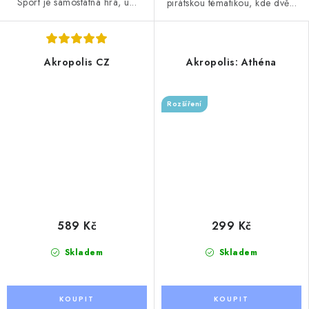
Sport je samostatná hra, u...
pirátskou tématikou, kde dvě...
Akropolis CZ
Akropolis: Athéna
Rozšíření
589 Kč
299 Kč
Skladem
Skladem