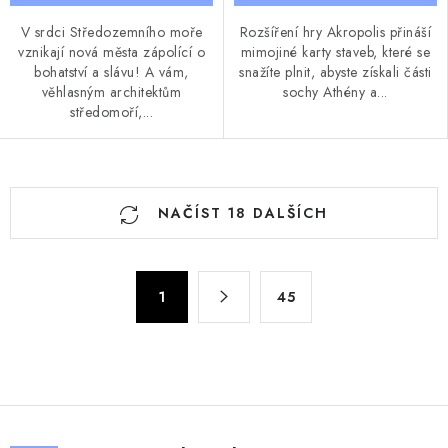
V srdci Středozemního moře
Rozšíření hry Akropolis přináší
vznikají nová města zápolící o
mimojiné karty staveb, které se
bohatství a slávu! A vám,
snažíte plnit, abyste získali části
věhlasným architektům
sochy Athény a...
středomoří,...
O
NAČÍST 18 DALŠÍCH
v
l
á
S
d
1
45
t
a
r
c
á
n
í
k
p
o
r