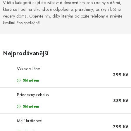
DESKOHERNÍ KLUBY, DDM, KNIHOVNY A JINÉ
V této kategorii najdete zábavné deskové hry pro rodiny s dětmi,
ZÁJMOVÉ ORGANIZACE
které se hodí na víkendová odpoledne, prázdniny, oslavy i běžné
večery doma. Objevte hry, díky kterým odložíte telefony a strávíte
ZÁKLADNÍ A MATEŘSKÉ ŠKOLY, STŘEDNÍ ŠKOLY A
kvalitní čas společně.
JINÁ VZDĚLÁVACÍ ZAŘÍZENÍ
Obchodní podmínky
Doprava a platba
Nejprodávanější
Podmínky ochrany osobních údajů
Věrnostní program Staň se bohémem!
Vzkaz v láhvi
Deskoherní kluby, DDM, knihovny a jiné zájmové organizace
299 Kč
Bohemian Games ve světle reflektorů
Skladem
Kalendář akcí Bohemian Games 🎉
Princezny rebelky
Kde koupit hry Bohemian Games
Zákaznická podpora
389 Kč
Provizní systém
Skladem
Malí hrdinové
799 Kč