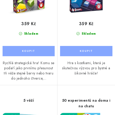
ů
t
ů
359 Kč
359 Kč
Skladem
Skladem
Rychlá strategická hra! Komu se
Hra s kostkami, která je
podaří jako prvnímu přesunout
skutečnou výzvou pro bystré a
tři věže stejné barvy nebo tvaru
šikovné hráče!
do jednoho čtverce,...
5 věží
50 experimentů na doma i
na chatu