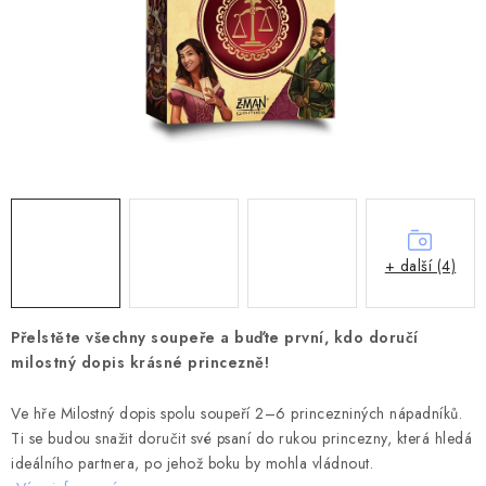
DESKOHERNÍ KLUBY, DDM, KNIHOVNY A JINÉ
ZÁJMOVÉ ORGANIZACE
ZÁKLADNÍ A MATEŘSKÉ ŠKOLY, STŘEDNÍ ŠKOLY A
JINÁ VZDĚLÁVACÍ ZAŘÍZENÍ
Obchodní podmínky
Doprava a platba
Podmínky ochrany osobních údajů
Věrnostní program Staň se bohémem!
Deskoherní kluby, DDM, knihovny a jiné zájmové organizace
+ další (4)
Bohemian Games ve světle reflektorů
Kalendář akcí Bohemian Games 🎉
Přelstěte všechny soupeře a buďte první, kdo doručí
milostný dopis krásné princezně!
Kde koupit hry Bohemian Games
Zákaznická podpora
Provizní systém
Ve hře Milostný dopis spolu soupeří 2–6 princezniných nápadníků.
Ti se budou snažit doručit své psaní do rukou princezny, která hledá
ideálního partnera, po jehož boku by mohla vládnout.