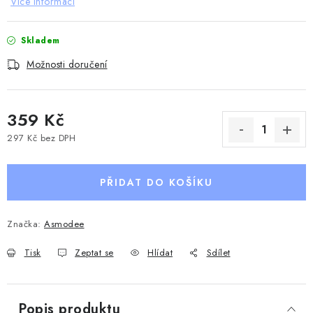
Více informací
Skladem
Možnosti doručení
359 Kč
297 Kč bez DPH
Měrná cena:
PŘIDAT DO KOŠÍKU
Značka:
Asmodee
Tisk
Zeptat se
Hlídat
Sdílet
Popis produktu