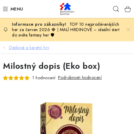
Přejít
Hleda
na
obsah
TOP 10 nejprodávanějších
KOMPLETNÍ NABÍDKA HER
her za červen 2026 🍓
|
MALÍ HRDINOVÉ – ideální start
do světa fantasy her 🛡️
PODLE VĚKU
Deskové a karetní hry
PODLE HERNÍ KATEGORIE
Milostný dopis (Eko box)
BLOG
Podrobnosti hodnocení
1 hodnocení
VYDAVATELSTVÍ DESKOVÝCH HER
OLOHRANÍ
B2B SEKCE