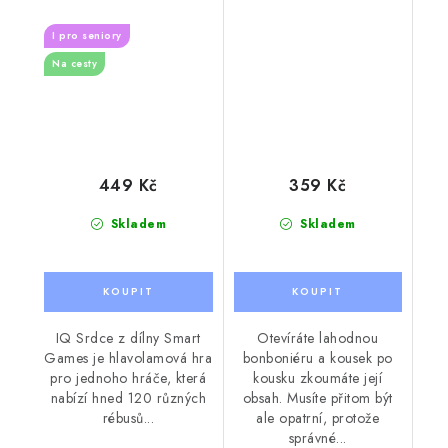
I pro seniory
Na cesty
449 Kč
359 Kč
Skladem
Skladem
IQ Srdce z dílny Smart
Otevíráte lahodnou
Games je hlavolamová hra
bonboniéru a kousek po
pro jednoho hráče, která
kousku zkoumáte její
nabízí hned 120 různých
obsah. Musíte přitom být
rébusů...
ale opatrní, protože
správné...