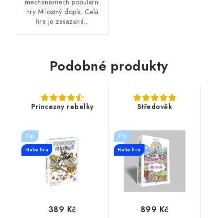
mechanismech populární
hry Milostný dopis. Celá
hra je zasazená...
Podobné produkty
Princezny rebelky
Středověk
Tip
Tip
Naše hra
Naše hra
389 Kč
899 Kč