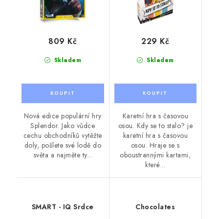
809 Kč
229 Kč
Skladem
Skladem
Nová edice populární hry
Karetní hra s časovou
Splendor. Jako vůdce
osou. Kdy se to stalo? je
cechu obchodníků vytěžte
karetní hra s časovou
doly, pošlete své lodě do
osou. Hraje se s
světa a najměte ty...
oboustrannými kartami,
které...
SMART - IQ Srdce
Chocolates