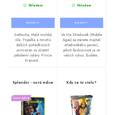
Skladem
Skladem
Sněhurka, Malá mořská
Ve hře Středověk (Middle
víla, Popelka a mnoho
Ages) se stanete majiteli
dalších pohádkových
středověkého panství,
princezen se účastní
jehož budoucnost je ve
pětidenní oslavy. Prince
vašich rukou. Budete...
Krasoně...
Splendor - nová edice
Kdy se to stalo?
Nová edice