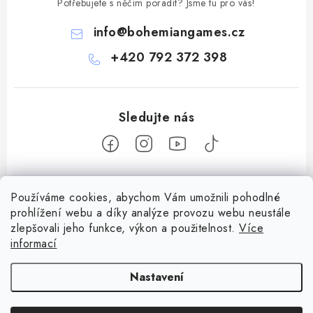
Potřebujete s něčím poradit? Jsme tu pro vás!
info
@
bohemiangames.cz
+420 792 372 398
Z
Používáme cookies, abychom Vám umožnili pohodlné
á
prohlížení webu a díky analýze provozu webu neustále
Informace pro vás
p
zlepšovali jeho funkce, výkon a použitelnost.
Více
a
Obchodní podmínky
informací
Facebook
t
Doprava a platba
í
Nastavení
Podmínky ochrany osobních údajů
Copyright 2026
Bohemian games
. Všechna práva vyhrazena.
Upravit