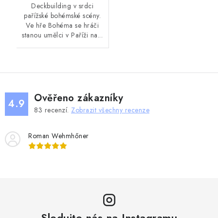
Deckbuilding v srdci
pařížské bohémské scény.
Ve hře Bohéma se hráči
stanou umělci v Paříži na...
Ověřeno zákazníky
4.9
83
recenzí.
Zobrazit všechny recenze
Roman Wehmhőner
Sledujte nás na Instagramu