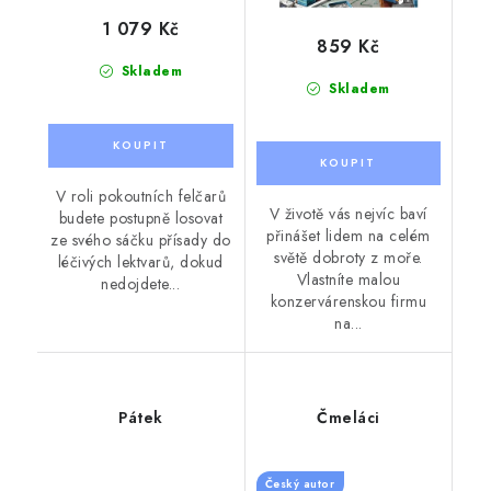
1 079 Kč
859 Kč
Skladem
Skladem
V roli pokoutních felčarů
V životě vás nejvíc baví
budete postupně losovat
přinášet lidem na celém
ze svého sáčku přísady do
světě dobroty z moře.
léčivých lektvarů, dokud
Vlastníte malou
nedojdete...
konzervárenskou firmu
na...
Pátek
Čmeláci
Český autor