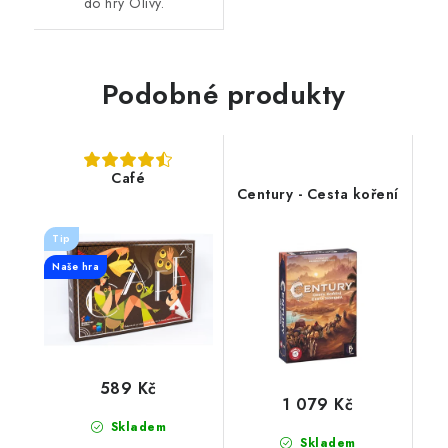
do hry Olivy.
Podobné produkty
Café
Century - Cesta koření
Tip
Naše hra
589 Kč
1 079 Kč
Skladem
Skladem