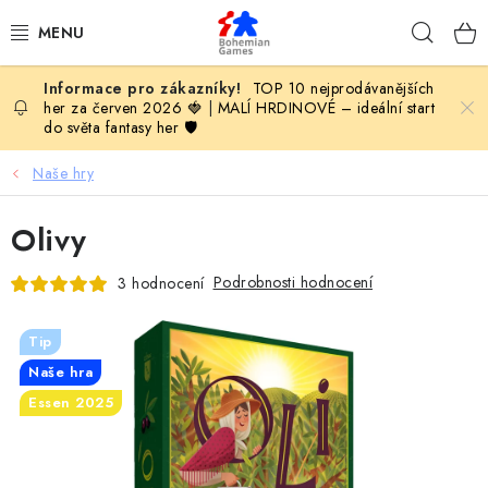
Přejít
Hleda
na
obsah
TOP 10 nejprodávanějších
KOMPLETNÍ NABÍDKA HER
her za červen 2026 🍓
|
MALÍ HRDINOVÉ – ideální start
do světa fantasy her 🛡️
PODLE VĚKU
Naše hry
PODLE HERNÍ KATEGORIE
Olivy
BLOG
Podrobnosti hodnocení
3 hodnocení
VYDAVATELSTVÍ DESKOVÝCH HER
Tip
Naše hra
OLOHRANÍ
Essen 2025
B2B SEKCE