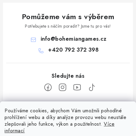
Pomůžeme vám s výběrem
Potřebujete s něčím poradit? Jsme tu pro vás!
info
@
bohemiangames.cz
+420 792 372 398
Z
Používáme cookies, abychom Vám umožnili pohodlné
á
prohlížení webu a díky analýze provozu webu neustále
Informace pro vás
p
zlepšovali jeho funkce, výkon a použitelnost.
Více
a
Obchodní podmínky
informací
Facebook