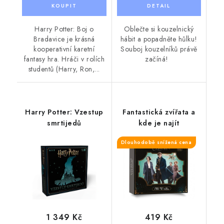
Harry Potter: Boj o
Oblečte si kouzelnický
Bradavice je krásná
hábit a popadněte hůlku!
kooperativní karetní
Souboj kouzelníků právě
fantasy hra. Hráči v rolích
začíná!
studentů (Harry, Ron,...
Harry Potter: Vzestup
Fantastická zvířata a
smrtijedů
kde je najít
Dlouhodobě snížená cena
1 349 Kč
419 Kč