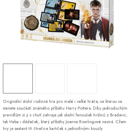
DESKOHERNÍ KLUBY, DDM, KNIHOVNY A JINÉ
ZÁJMOVÉ ORGANIZACE
ZÁKLADNÍ A MATEŘSKÉ ŠKOLY, STŘEDNÍ ŠKOLY A
JINÁ VZDĚLÁVACÍ ZAŘÍZENÍ
Obchodní podmínky
Doprava a platba
Podmínky ochrany osobních údajů
Věrnostní program Staň se bohémem!
Deskoherní kluby, DDM, knihovny a jiné zájmové organizace
Bohemian Games ve světle reflektorů
Kalendář akcí Bohemian Games 🎉
Kde koupit hry Bohemian Games
Zákaznická podpora
Originální stolní rodinná hra pro malé i velké hráče, se kterou se
Provizní systém
stanete součástí známého příběhu Harry Pottera. Díky jednoduchým
pravidlům si ji s chutí zahraje jak skalní fanoušek hrdinů z Bradavic,
tak třeba i dědeček, který příběhy Joanne Rowlingové nezná. Cílem
hry je sestavit tři čtveřice kartiček s jednotlivými kouzly