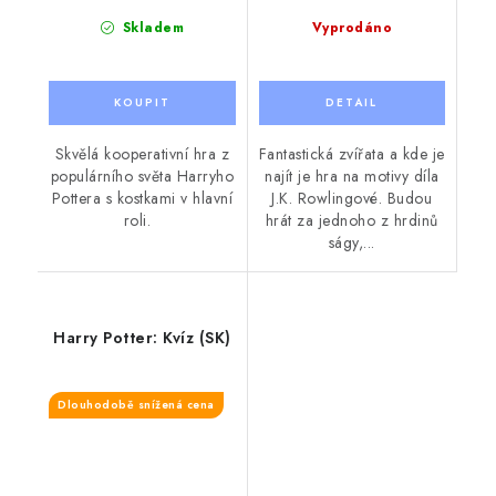
Skladem
Vyprodáno
Skvělá kooperativní hra z
Fantastická zvířata a kde je
populárního světa Harryho
najít je hra na motivy díla
Pottera s kostkami v hlavní
J.K. Rowlingové. Budou
roli.
hrát za jednoho z hrdinů
ságy,...
Harry Potter: Kvíz (SK)
Dlouhodobě snížená cena