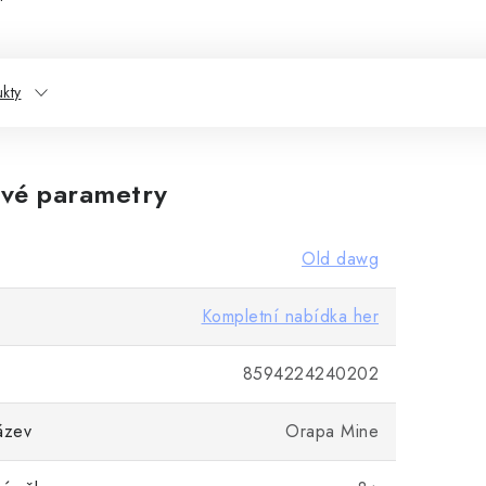
kty
vé parametry
Old dawg
Kompletní nabídka her
8594224240202
ázev
Orapa Mine