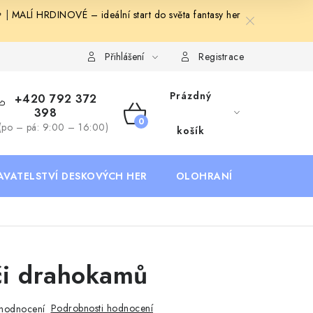
🍓
|
MALÍ HRDINOVÉ – ideální start do světa fantasy her
Deskoherní kluby, DDM, knihovny a jiné zájmové organizace
B
Přihlášení
Registrace
Prázdný
+420 792 372
398
NÁKUPNÍ
(po – pá: 9:00 – 16:00)
košík
KOŠÍK
AVATELSTVÍ DESKOVÝCH HER
OLOHRANÍ
B2B SEKC
či drahokamů
Podrobnosti hodnocení
hodnocení