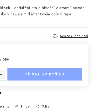
idech
- dedukční hra o hledání diamantů pomocí
rsků v největším diamantovém dole Orapa.
Možnosti doručení
ez DPH
:
PŘIDAT DO KOŠÍKU
g
ptat se
Hlídat
Sdílet