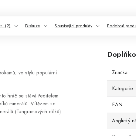
tu (2)
Diskuze
Související produkty
Podobné produ
Doplňko
Značka
hokamů, ve stylu populární
Kategorie
to hráč se stává ředitelem
níků minerálů. Vítězem se
EAN
inerálů (Tangramových dílků)
Anglický n