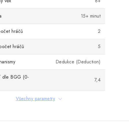
ý věk
8+
a
15+ minut
počet hráčů
2
počet hráčů
5
hanismy
Dedukce (Deduction)
 dle BGG (0-
7,4
Všechny parametry