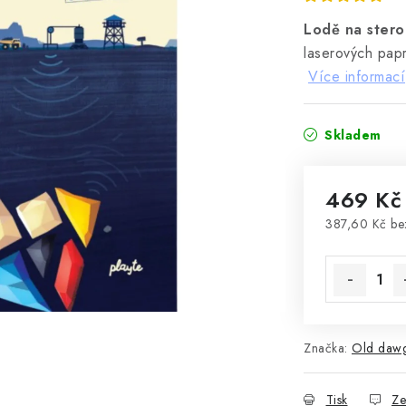
Lodě na stero
laserových pap
Více informací
Skladem
469 Kč
387,60 Kč b
Měrná cena
Značka:
Old daw
Tisk
Ze