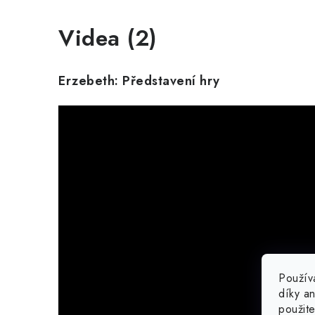
Videa (2)
Erzebeth: Představení hry
Použív
díky a
použit