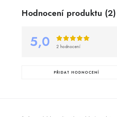
V
Hodnocení produktu (2)
ý
p
i
5,0
s
2 hodnocení
h
o
d
PŘIDAT HODNOCENÍ
n
o
c
e
n