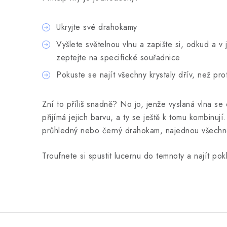
Ukryjte své drahokamy
Vyšlete světelnou vlnu a zapište si, odkud a v
zeptejte na specifické souřadnice
Pokuste se najít všechny krystaly dřív, než pro
Zní to příliš snadně? No jo, jenže vyslaná vlna s
přijímá jejich barvu, a ty se ještě k tomu kombinují
průhledný nebo černý drahokam, najednou všechno
Troufnete si spustit lucernu do temnoty a najít pok