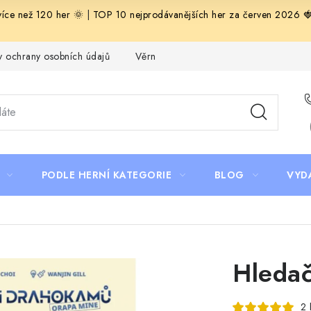
 více než 120 her 🌞
|
TOP 10 nejprodávanějších her za červen 2026 
 ochrany osobních údajů
Věrnostní program Staň se bohémem!
PODLE HERNÍ KATEGORIE
BLOG
VYD
Hleda
2 