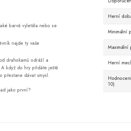
Doporučen
Herní dob
 jaké barvě vyletěla nebo se
Minimální 
tivník najde ty vaše
Maximální 
e od drahokamů odráží a
Herní mec
. A když do hry přidáte ještě
 přestane dávat smysl.
Hodnocení
10)
lad jako první?