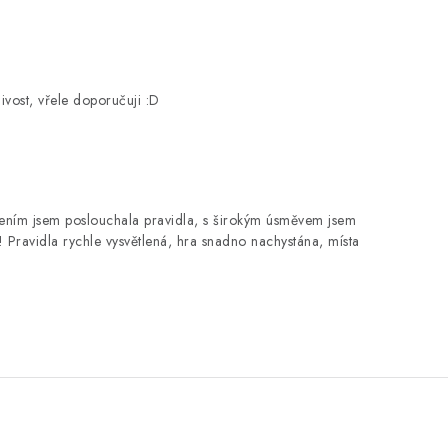
vost, vřele doporučuji :D
šením jsem poslouchala pravidla, s širokým úsměvem jsem
! Pravidla rychle vysvětlená, hra snadno nachystána, místa