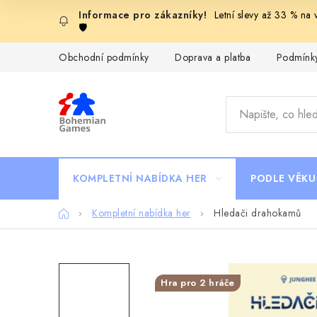
Přejít
Letní slevy až 33 % na
na
🛡️
obsah
Obchodní podmínky
Doprava a platba
Podmínky
KOMPLETNÍ NABÍDKA HER
PODLE VĚKU
Domů
Kompletní nabídka her
Hledači drahokamů
Hra pro 2 hráče