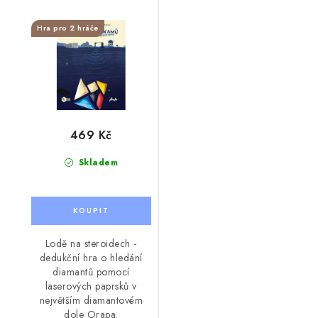
Hra pro 2 hráče
469 Kč
Skladem
Lodě na steroidech -
dedukční hra o hledání
diamantů pomocí
laserových paprsků v
největším diamantovém
dole Orapa.