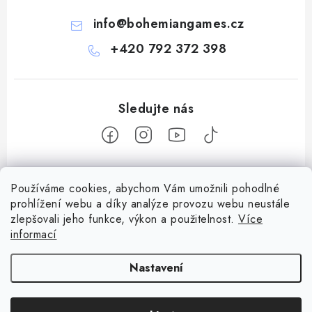
info
@
bohemiangames.cz
+420 792 372 398
Z
Používáme cookies, abychom Vám umožnili pohodlné
á
prohlížení webu a díky analýze provozu webu neustále
Informace pro vás
p
zlepšovali jeho funkce, výkon a použitelnost.
Více
a
Obchodní podmínky
informací
Facebook
t
Doprava a platba
í
Nastavení
Podmínky ochrany osobních údajů
Copyright 2026
Bohemian games
. Všechna práva vyhrazena.
Upravit