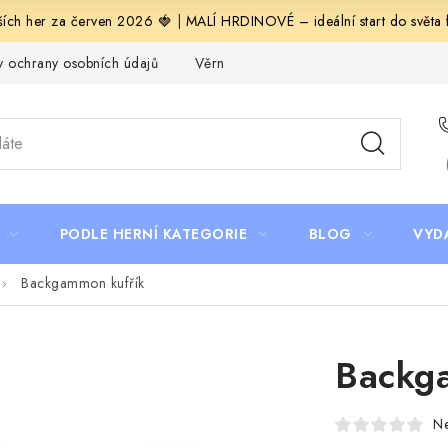
ích her za červen 2026 🍓
|
MALÍ HRDINOVÉ – ideální start do světa fa
 ochrany osobních údajů
Věrnostní program Staň se bohémem!
PODLE HERNÍ KATEGORIE
BLOG
VYD
Backgammon kufřík
Backg
N