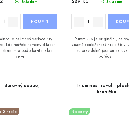
Kč
589 Kč
Skladem
Skladem
minos je zajímavá variace hry
Rummikub je originální, celos
o, kde můžete kameny skládat
známá společenská hra s čísly, 
ří stran. Hra bude bavit malé i
se pravidelně jednou za dva
velké.
pořádá...
Barevný souboj
Triominos travel - plec
krabička
o 2 hráče
Na cesty