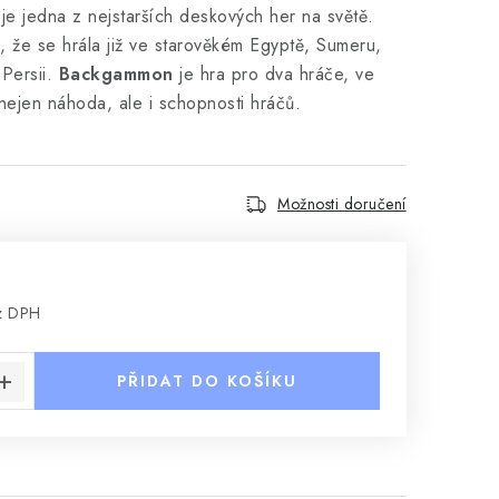
je jedna z nejstarších deskových her na světě.
 že se hrála již ve starověkém Egyptě, Sumeru,
Persii.
Backgammon
je hra pro dva hráče, ve
i nejen náhoda, ale i schopnosti hráčů.
Možnosti doručení
z DPH
:
PŘIDAT DO KOŠÍKU