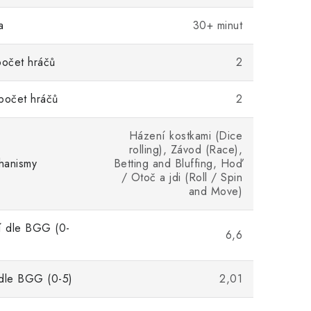
a
30+ minut
počet hráčů
2
počet hráčů
2
Házení kostkami (Dice
rolling), Závod (Race),
hanismy
Betting and Bluffing, Hoď
/ Otoč a jdi (Roll / Spin
and Move)
 dle BGG (0-
6,6
 dle BGG (0-5)
2,01