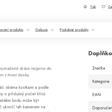
Tisk
Ze
ocení produktu
Diskuze
Podobné produkty
Doplňko
Značka
vyznačené dráze nejprve do
en z hrací desky.
Kategorie
hráč oběma kostkami a podle
y o příslušný počet klínů
EAN
 každém bodu může být
áč ukončí tah kamenem na
Doporučen