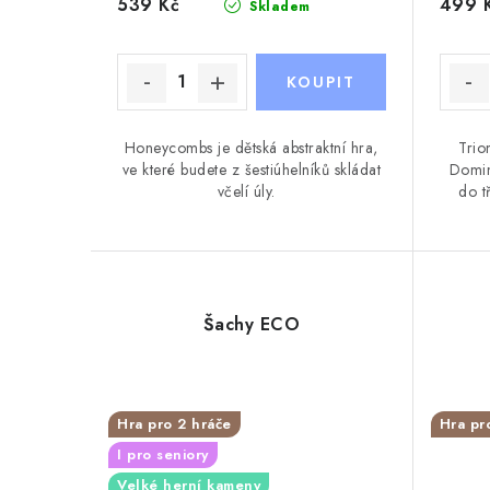
539 Kč
499 
Skladem
Honeycombs je dětská abstraktní hra,
Trio
ve které budete z šestiúhelníků skládat
Domin
včelí úly.
do t
Šachy ECO
Hra pro 2 hráče
Hra pr
I pro seniory
Velké herní kameny