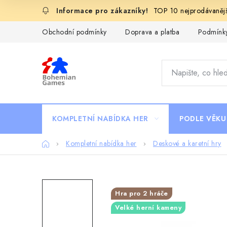
Přejít
TOP 10 nejprodávanějš
na
obsah
Obchodní podmínky
Doprava a platba
Podmínky
KOMPLETNÍ NABÍDKA HER
PODLE VĚKU
Domů
Kompletní nabídka her
Deskové a karetní hry
Hra pro 2 hráče
Velké herní kameny