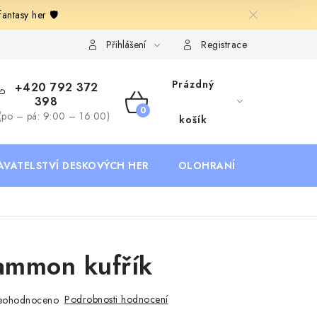
ntasy her 🛡️
Deskoherní kluby, DDM, knihovny a jiné zájmové organizace
B
Přihlášení
Registrace
Prázdný
+420 792 372
398
NÁKUPNÍ
(po – pá: 9:00 – 16:00)
košík
KOŠÍK
AVATELSTVÍ DESKOVÝCH HER
OLOHRANÍ
B2B SEKC
ammon kufřík
Podrobnosti hodnocení
eohodnoceno