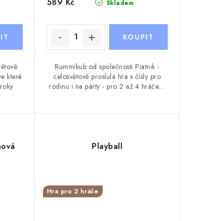
589 Kč
Skladem
větově
Rummikub od společnosti Piatnik -
ve které
celosvětově proslulá hra s čísly pro
 roky
rodinu i na párty - pro 2 až 4 hráče....
hová
Playball
Hra pro 2 hráče