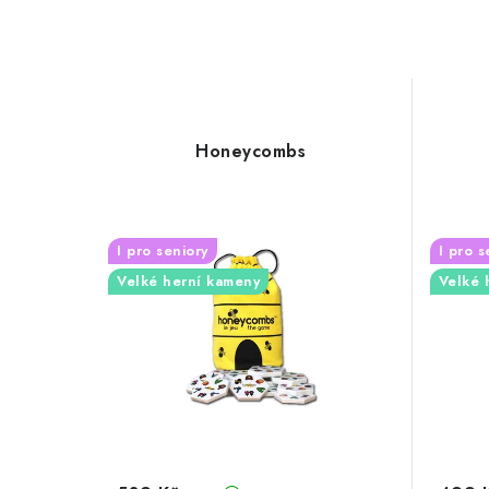
Honeycombs
I pro seniory
I pro s
Velké herní kameny
Velké 