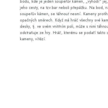
bodu, kde je jeden soupeřův kámen, „vyhodí“ jej, 
jeho cesty, na tzv.bar neboli přepážku. Na bod, n
soupeřův kámen, se táhnout nesmí. Kameny protih
opačných směrech. Když má hráč všechny své kame
desky, tj. ve svém vnitřním poli, může s nimi táhno
odstraňuje ze hry. Hráč, kterému se podaří takto 
kameny, vítězí.