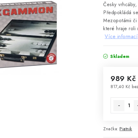
Česky vrhcáby, 
Předpokládá se,
Mezopotámii či 
které hraje rol
Více informací
Skladem
989 Kč
817,40 Kč be
Měrná cena
Značka:
Piatnik