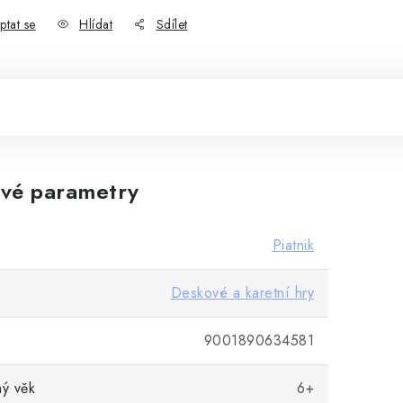
ptat se
Hlídat
Sdílet
vé parametry
Piatnik
Deskové a karetní hry
9001890634581
ý věk
6+