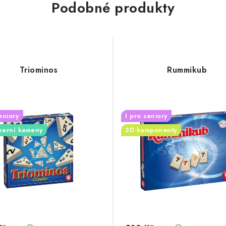
Podobné produkty
Triominos
Rummikub
eniory
I pro seniory
herní kameny
3D komponenty