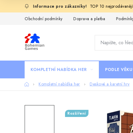
Přejít
TOP 10 nejprodávanějš
na
obsah
Obchodní podmínky
Doprava a platba
Podmínky
KOMPLETNÍ NABÍDKA HER
PODLE VĚKU
Domů
Kompletní nabídka her
Deskové a karetní hry
Rozšíření