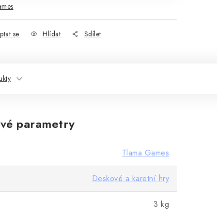
ames
ptat se
Hlídat
Sdílet
ukty
vé parametry
Tlama Games
Deskové a karetní hry
3 kg