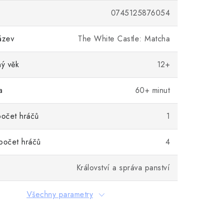
0745125876054
ázev
The White Castle: Matcha
ý věk
12+
a
60+ minut
počet hráčů
1
počet hráčů
4
Království a správa panství
Všechny parametry