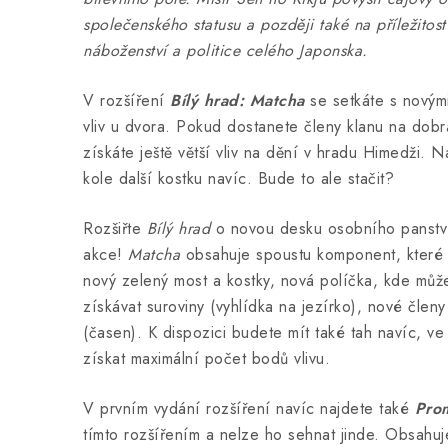
společenského statusu a později také na příležitost
náboženství a politice celého Japonska.
V rozšíření
Bílý hrad: Matcha
se setkáte s novými
vliv u dvora. Pokud dostanete členy klanu na dobr
získáte ještě větší vliv na dění v hradu Himedži. 
kole další kostku navíc. Bude to ale stačit?
Rozšiřte
Bílý hrad
o novou desku osobního panství
akce!
Matcha
obsahuje spoustu komponent, které d
nový zelený most a kostky, nová políčka, kde můžet
získávat suroviny (vyhlídka na jezírko), nové členy 
(časen). K dispozici budete mít také tah navíc, v
získat maximální počet bodů vlivu.
V prvním vydání rozšíření navíc najdete také
Pro
tímto rozšířením a nelze ho sehnat jinde. Obsahuje