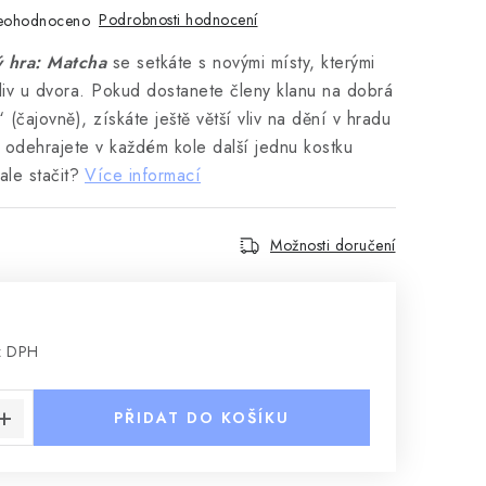
Podrobnosti hodnocení
eohodnoceno
ý hra: Matcha
se setkáte s novými místy, kterými
liv u dvora. Pokud dostanete členy klanu na dobrá
 (čajovně), získáte ještě větší vliv na dění v hradu
 odehrajete v každém kole další jednu kostku
ale stačit?
Více informací
Možnosti doručení
z DPH
:
PŘIDAT DO KOŠÍKU