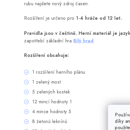
rubu najdete nový zdroj časen.
Rozšíření je určeno pro
1-4 hráče od 12 let.
Pravidla jsou v češtině.
Herní materiál je jazy
zapotřebí základní hra
Bílý hrad
.
Rozšíření obsahuje:
1 rozšíření herního plánu
1 zelený most
5 zelených kostek
12 mincí hodnoty 1
4 mince hodnoty 5
Použív
díky a
8 žetonů leknínů
použit