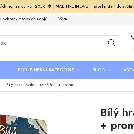
ích her za červen 2026 🍓
|
MALÍ HRDINOVÉ – ideální start do světa fa
 ochrany osobních údajů
Věrnostní program Staň se bohémem!
PODLE HERNÍ KATEGORIE
BLOG
VYD
Bílý hrad: Matcha rozšíření + promo
Bílý h
+ pro