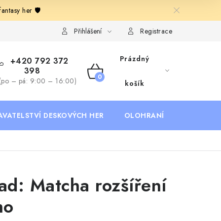
ntasy her 🛡️
Deskoherní kluby, DDM, knihovny a jiné zájmové organizace
B
Přihlášení
Registrace
Prázdný
+420 792 372
398
NÁKUPNÍ
(po – pá: 9:00 – 16:00)
košík
KOŠÍK
AVATELSTVÍ DESKOVÝCH HER
OLOHRANÍ
B2B SEKC
rad: Matcha rozšíření
mo