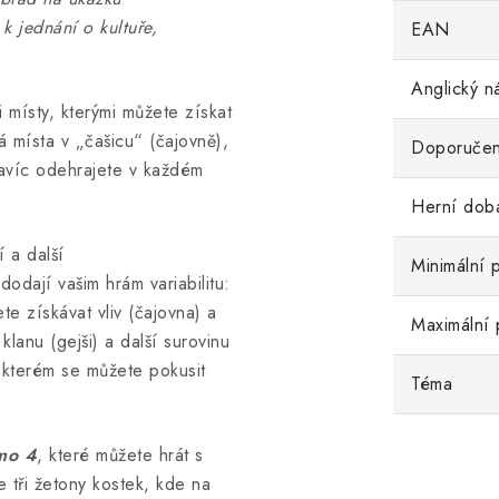
 k jednání o kultuře,
EAN
Anglický n
 místy, kterými můžete získat
á místa v „čašicu“ (čajovně),
Doporučen
Navíc odehrajete v každém
Herní dob
 a další
Minimální 
odají vašim hrám variabilitu:
e získávat vliv (čajovna) a
Maximální 
klanu (gejši) a další surovinu
e kterém se můžete pokusit
Téma
mo 4
, které můžete hrát s
 tři žetony kostek, kde na