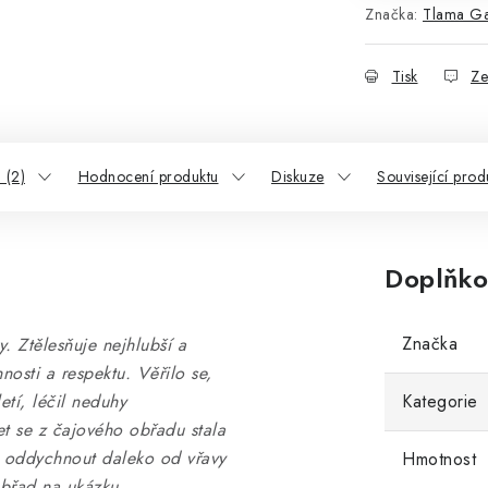
Značka:
Tlama G
Tisk
Ze
 (2)
Hodnocení produktu
Diskuze
Související prod
Doplňko
Značka
. Ztělesňuje nejhlubší a
nosti a respektu. Věřilo se,
etí, léčil neduhy
Kategorie
et se z čajového obřadu stala
é oddychnout daleko od vřavy
Hmotnost
obřad na ukázku