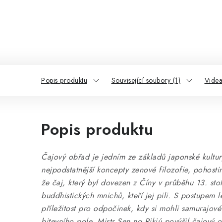
Popis produktu
Související soubory (1)
Videa
Popis produktu
Č
ajový obřad je jedním ze základů japonské kultury
nejpodstatnější koncepty zenové filozofie, pohostin
že čaj, který byl dovezen z Číny v průběhu 13. stol
buddhistických mnichů, kteří jej pili. S postupem l
příležitost pro odpočinek, kdy si mohli samurajov
bitevního pole. Mistr Sen no Rikjú povýšil čajový 