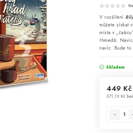
N
V rozšíření
Bíl
můžete získat v
místa v „čašicu“
Himedži. Navíc
navíc. Bude to 
Skladem
449 Kč
371,10 Kč be
Měrná cena