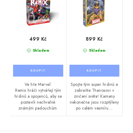
499 Kč
899 Kč
Skladem
Skladem
Ve hře Marvel:
Spojte tým super hrdinů a
Remix hráči vytvářejí tým
zabraňte Thanosovi v
hrdinů a spojenců, aby se
zničení světa! Kameny
postavili nechvalně
nekonečna jsou rozptýleny
známým padouchům.
po celém vesmíru....