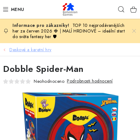
Přejít
Hleda
na
obsah
TOP 10 nejprodávanějších
KOMPLETNÍ NABÍDKA HER
her za červen 2026 🍓
|
MALÍ HRDINOVÉ – ideální start
do světa fantasy her 🛡️
PODLE VĚKU
Deskové a karetní hry
PODLE HERNÍ KATEGORIE
Dobble Spider-Man
BLOG
Podrobnosti hodnocení
Neohodnoceno
VYDAVATELSTVÍ DESKOVÝCH HER
OLOHRANÍ
B2B SEKCE