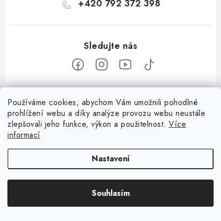
+420 792 372 398
Z
Používáme cookies, abychom Vám umožnili pohodlné
á
prohlížení webu a díky analýze provozu webu neustále
Informace pro vás
p
zlepšovali jeho funkce, výkon a použitelnost.
Více
a
informací
Obchodní podmínky
Facebook
t
Doprava a platba
Nastavení
í
Podmínky ochrany osobních údajů
Copyright 2026
Bohemian games
. Všechna práva vyhrazena.
Upravit
Věrnostní program Staň se bohémem!
Souhlasím
nastavení cookies
Vytvořil Shoptet
Deskoherní kluby, DDM, knihovny a jiné zájmové organizace