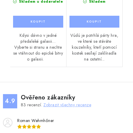
Skladem u dodavatele
Skladem
Kdysi dávno v jedné
Vúdú je potrhlá párty hra,
předaleké galaxii…
ve které se stáváte
Vyberte si stranu a nechte
kouzelníky, kteří pomocí
se vtáhnout do epické bitvy
kostek sesílají zaklínadla
o galaxii.
na ostatní...
Ověřeno zákazníky
4.9
83
recenzí.
Zobrazit všechny recenze
Roman Wehmhőner