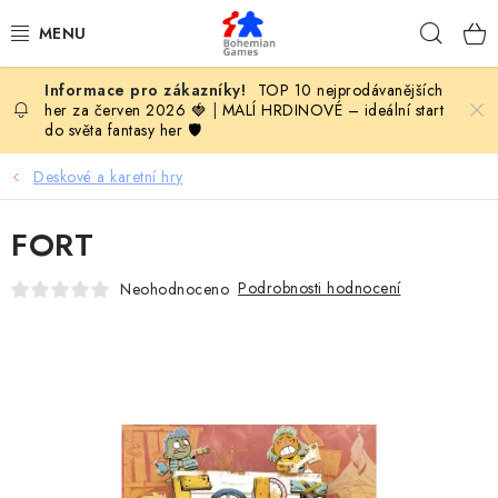
Přejít
Hleda
na
obsah
TOP 10 nejprodávanějších
KOMPLETNÍ NABÍDKA HER
her za červen 2026 🍓
|
MALÍ HRDINOVÉ – ideální start
do světa fantasy her 🛡️
PODLE VĚKU
Deskové a karetní hry
PODLE HERNÍ KATEGORIE
FORT
BLOG
Podrobnosti hodnocení
Neohodnoceno
VYDAVATELSTVÍ DESKOVÝCH HER
OLOHRANÍ
B2B SEKCE