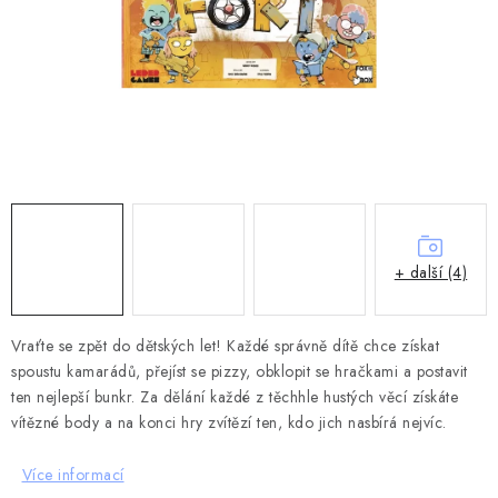
DESKOHERNÍ KLUBY, DDM, KNIHOVNY A JINÉ
ZÁJMOVÉ ORGANIZACE
ZÁKLADNÍ A MATEŘSKÉ ŠKOLY, STŘEDNÍ ŠKOLY A
JINÁ VZDĚLÁVACÍ ZAŘÍZENÍ
Obchodní podmínky
Doprava a platba
Podmínky ochrany osobních údajů
Věrnostní program Staň se bohémem!
Deskoherní kluby, DDM, knihovny a jiné zájmové organizace
+ další (4)
Bohemian Games ve světle reflektorů
Kalendář akcí Bohemian Games 🎉
Vraťte se zpět do dětských let! Každé správně dítě chce získat
spoustu kamarádů, přejíst se pizzy, obklopit se hračkami a postavit
Kde koupit hry Bohemian Games
Zákaznická podpora
ten nejlepší bunkr. Za dělání každé z těchhle hustých věcí získáte
Provizní systém
vítězné body a na konci hry zvítězí ten, kdo jich nasbírá nejvíc.
Více informací