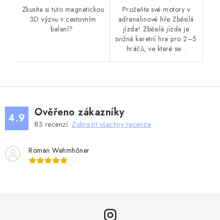
Zkusíte si tuto magnetickou
Prožeňte své motory v
3D výzvu v cestovním
adrenalinové hře Zběsilá
balení?
jízda! Zběsilá jízda je
svižná karetní hra pro 2–5
hráčů, ve které se...
Ověřeno zákazníky
4.9
83
recenzí.
Zobrazit všechny recenze
Roman Wehmhőner