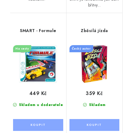
břitvy...
SMART - Formule
Zběsilá jízda
Na cesty
Český autor
449 Kč
359 Kč
Skladem u dodavatele
Skladem