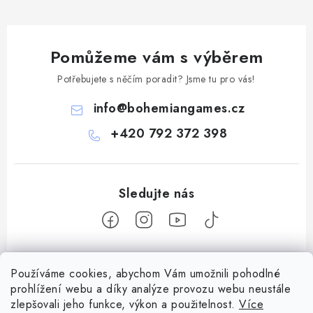
Pomůžeme vám s výběrem
Potřebujete s něčím poradit? Jsme tu pro vás!
info
@
bohemiangames.cz
+420 792 372 398
Z
Používáme cookies, abychom Vám umožnili pohodlné
á
prohlížení webu a díky analýze provozu webu neustále
Informace pro vás
p
zlepšovali jeho funkce, výkon a použitelnost.
Více