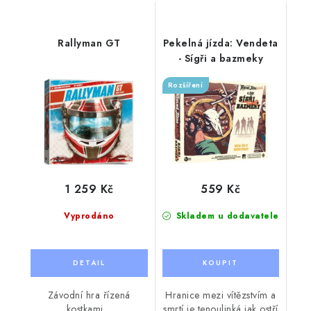
Rallyman GT
Pekelná jízda: Vendeta
- Sígři a bazmeky
Rozšíření
1 259 Kč
559 Kč
Vyprodáno
Skladem u dodavatele
Závodní hra řízená
Hranice mezi vítězstvím a
kostkami.
smrtí je tenoulinká jak ostří