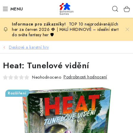
Přejít
Hleda
na
obsah
TOP 10 nejprodávanějších
KOMPLETNÍ NABÍDKA HER
her za červen 2026 🍓
|
MALÍ HRDINOVÉ – ideální start
do světa fantasy her 🛡️
PODLE VĚKU
Deskové a karetní hry
PODLE HERNÍ KATEGORIE
Heat: Tunelové vidění
BLOG
Podrobnosti hodnocení
Neohodnoceno
VYDAVATELSTVÍ DESKOVÝCH HER
Rozšíření
OLOHRANÍ
B2B SEKCE