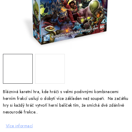
DESKOHERNÍ KLUBY, DDM, KNIHOVNY A JINÉ
ZÁJMOVÉ ORGANIZACE
ZÁKLADNÍ A MATEŘSKÉ ŠKOLY, STŘEDNÍ ŠKOLY A
JINÁ VZDĚLÁVACÍ ZAŘÍZENÍ
Obchodní podmínky
Doprava a platba
Podmínky ochrany osobních údajů
Věrnostní program Staň se bohémem!
Deskoherní kluby, DDM, knihovny a jiné zájmové organizace
Bohemian Games ve světle reflektorů
Kalendář akcí Bohemian Games 🎉
Bláznivá karetní hra, kde hráči s velmi podivnými kombinacemi
herním frakcí usilují o dobytí více základen než soupeři. Na začátku
Kde koupit hry Bohemian Games
Zákaznická podpora
hry si každý hráč vytvoří herní balíček tím, že smíchá dvě zdánlivě
Provizní systém
nesourodé frakce...
Více informací