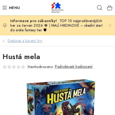
Přejít
Hleda
na
obsah
TOP 10 nejprodávanějších
KOMPLETNÍ NABÍDKA HER
her za červen 2026 🍓
|
MALÍ HRDINOVÉ – ideální start
do světa fantasy her 🛡️
PODLE VĚKU
Deskové a karetní hry
PODLE HERNÍ KATEGORIE
Hustá mela
BLOG
Podrobnosti hodnocení
Neohodnoceno
VYDAVATELSTVÍ DESKOVÝCH HER
OLOHRANÍ
B2B SEKCE