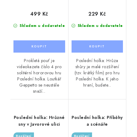
499 Kč
229 Kč
Skladem u dodavatele
Skladem u dodavatele
Prokletá pouť je
Poslední holka: Hrůza
videokazeta číslo 4 pro
shůry je malé rozšíření
solitérní hororovou hru
(tzv. krátký film) pro hru
Poslední holka. Loutkář
Poslední holka. K jeho
Geppetto se neustále
hraní, budete...
snaží...
Poslední holka: Hrůzné
Poslední holka: Příběhy
sny v Javorové ulici
a scénáře
Rozšíření
Rozšíření