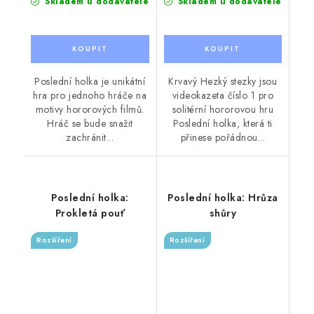
Skladem u dodavatele
Skladem u dodavatele
Poslední holka je unikátní
Krvavý Hezký stezky jsou
hra pro jednoho hráče na
videokazeta číslo 1 pro
motivy hororových filmů.
solitérní hororovou hru
Hráč se bude snažit
Poslední holka, která ti
zachránit...
přinese pořádnou...
Poslední holka:
Poslední holka: Hrůza
Prokletá pouť
shůry
Rozšíření
Rozšíření