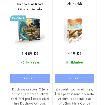
Duchové ostrova:
Zbloudilí
Oživlá příroda
Rozšíření
1 489 Kč
449 Kč
Skladem
Skladem
Duchové ostrova: Oživlá
Zbloudilí jsou karetní hra,
příroda je v pořadí čtvrté
která je zasazená do světa
rozšíření pro kooperativní
Arzium (podobně jako
hru Duchové ostrova.
příběhová hra Cestou