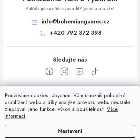
Potřebujete s něčím poradit? Jsme tu pro vás!
info
@
bohemiangames.cz
+420 792 372 398
Z
Používáme cookies, abychom Vám umožnili pohodlné
á
prohlížení webu a díky analýze provozu webu neustále
Informace pro vás
p
zlepšovali jeho funkce, výkon a použitelnost.
Více
a
Obchodní podmínky
informací
Facebook
t
Doprava a platba
í
Nastavení
Podmínky ochrany osobních údajů