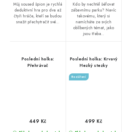
Můj soused špion je rychlá
Kdo by nechtěl šéfovat
deduktivní hra pro dva až
zábavnímu parku? Navíc
čtyři hráče, kteří se budou
takovému, který si
snažit přechytračit své...
namícháte ze svých
oblíbených témat, jako
jsou třeba...
Poslední holka:
Poslední holka: Krvavý
Přehrávač
Hezký stezky
Rozšíření
449 Kč
499 Kč