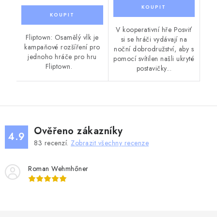
V kooperativní hře Posviť
Fliptown: Osamělý vlk je
si se hráči vydávají na
kampaňové rozšíření pro
noční dobrodružství, aby s
jednoho hráče pro hru
pomocí svítilen našli ukryté
Fliptown.
postavičky...
Ověřeno zákazníky
4.9
83
recenzí.
Zobrazit všechny recenze
Roman Wehmhőner