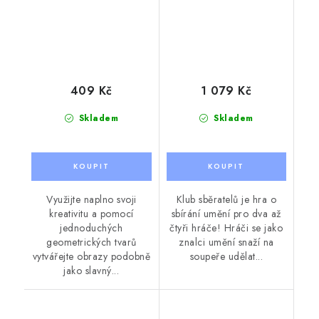
409 Kč
1 079 Kč
Skladem
Skladem
Využijte naplno svoji
Klub sběratelů je hra o
kreativitu a pomocí
sbírání umění pro dva až
jednoduchých
čtyři hráče! Hráči se jako
geometrických tvarů
znalci umění snaží na
vytvářejte obrazy podobně
soupeře udělat...
jako slavný...