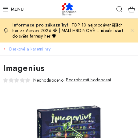
Přejít
Hleda
na
obsah
TOP 10 nejprodávanějších
KOMPLETNÍ NABÍDKA HER
her za červen 2026 🍓
|
MALÍ HRDINOVÉ – ideální start
do světa fantasy her 🛡️
PODLE VĚKU
Deskové a karetní hry
PODLE HERNÍ KATEGORIE
Imagenius
BLOG
Podrobnosti hodnocení
Neohodnoceno
VYDAVATELSTVÍ DESKOVÝCH HER
OLOHRANÍ
B2B SEKCE