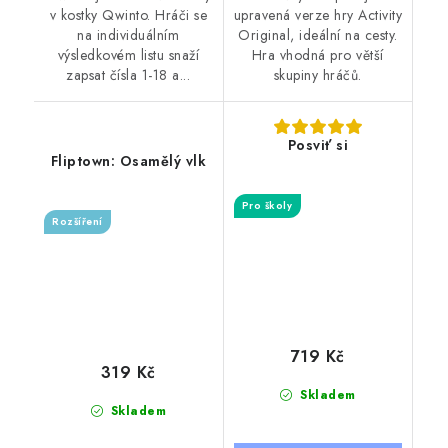
v kostky Qwinto. Hráči se
upravená verze hry Activity
na individuálním
Original, ideální na cesty.
výsledkovém listu snaží
Hra vhodná pro větší
zapsat čísla 1-18 a...
skupiny hráčů.
Posviť si
Fliptown: Osamělý vlk
Pro školy
Rozšíření
719 Kč
319 Kč
Skladem
Skladem