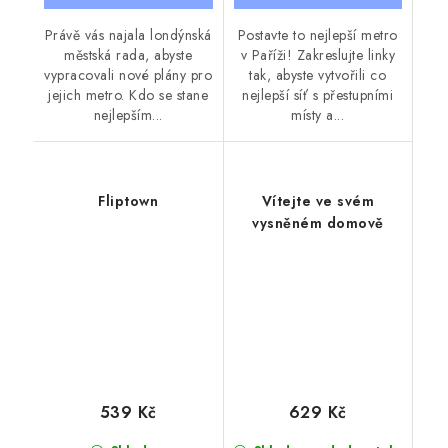
Právě vás najala londýnská
Postavte to nejlepší metro
městská rada, abyste
v Paříži! Zakreslujte linky
vypracovali nové plány pro
tak, abyste vytvořili co
jejich metro. Kdo se stane
nejlepší síť s přestupními
nejlepším...
místy a...
Fliptown
Vítejte ve svém
vysněném domově
539 Kč
629 Kč