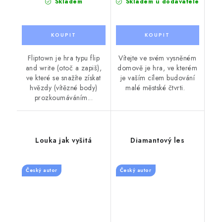
Skladem
Skladem u dodavatele
Fliptown je hra typu flip
Vítejte ve svém vysněném
and write (otoč a zapiš),
domově je hra, ve kterém
ve které se snažíte získat
je vaším cílem budování
hvězdy (vítězné body)
malé městské čtvrti.
prozkoumáváním...
Louka jak vyšitá
Diamantový les
Český autor
Český autor