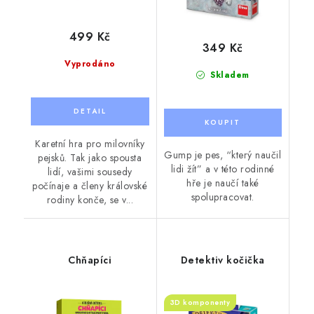
499 Kč
349 Kč
Vyprodáno
Skladem
Karetní hra pro milovníky
Gump je pes, “který naučil
pejsků. Tak jako spousta
lidi žít” a v této rodinné
lidí, vašimi sousedy
hře je naučí také
počínaje a členy královské
spolupracovat.
rodiny konče, se v...
Chňapíci
Detektiv kočička
3D komponenty