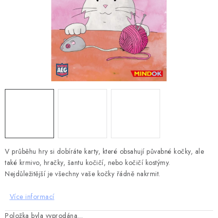
DESKOHERNÍ KLUBY, DDM, KNIHOVNY A JINÉ
ZÁJMOVÉ ORGANIZACE
ZÁKLADNÍ A MATEŘSKÉ ŠKOLY, STŘEDNÍ ŠKOLY A
JINÁ VZDĚLÁVACÍ ZAŘÍZENÍ
Obchodní podmínky
Doprava a platba
Podmínky ochrany osobních údajů
Věrnostní program Staň se bohémem!
Deskoherní kluby, DDM, knihovny a jiné zájmové organizace
Bohemian Games ve světle reflektorů
Kalendář akcí Bohemian Games 🎉
V průběhu hry si dobíráte karty, které obsahují půvabné kočky, ale
také krmivo, hračky, šantu kočičí, nebo kočičí kostýmy.
Kde koupit hry Bohemian Games
Zákaznická podpora
Nejdůležitější je všechny vaše kočky řádně nakrmit.
Provizní systém
Více informací
Položka byla vyprodána…