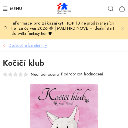
Přejít
Hleda
na
obsah
TOP 10 nejprodávanějších
KOMPLETNÍ NABÍDKA HER
her za červen 2026 🍓
|
MALÍ HRDINOVÉ – ideální start
do světa fantasy her 🛡️
PODLE VĚKU
Deskové a karetní hry
PODLE HERNÍ KATEGORIE
Kočičí klub
BLOG
Podrobnosti hodnocení
Neohodnoceno
VYDAVATELSTVÍ DESKOVÝCH HER
OLOHRANÍ
B2B SEKCE