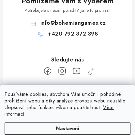
Pomůžeme vám s výběrem
Potřebujete s něčím poradit? Jsme tu pro vás!
info
@
bohemiangames.cz
+420 792 372 398
Z
Používáme cookies, abychom Vám umožnili pohodlné
á
prohlížení webu a díky analýze provozu webu neustále
Informace pro vás
p
zlepšovali jeho funkce, výkon a použitelnost.
Více
a
Obchodní podmínky
informací
Facebook
t
Doprava a platba
í
Nastavení