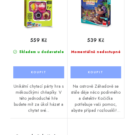
559 Kč
539 Kč
Skladem u dodavatele
Momentálně nedostupné
Unikátní chytací párty hra s
Na ostrově Záhadově se
měkoučkými chňapíky. V
stále děje něco podivného
této jednoduché hře
a detektiv Kočička
budete mít za úkol házet a
potřebuje vaši pomoc,
chytat své...
abyste případ rozlouskli!...