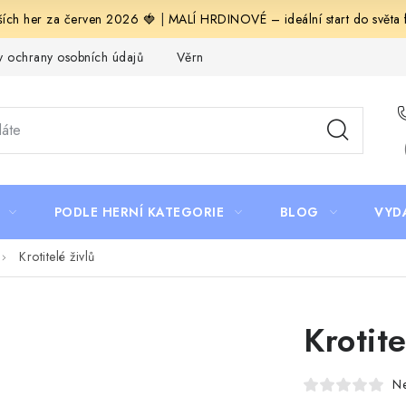
ích her za červen 2026 🍓
|
MALÍ HRDINOVÉ – ideální start do světa fa
 ochrany osobních údajů
Věrnostní program Staň se bohémem!
PODLE HERNÍ KATEGORIE
BLOG
VYD
Krotitelé živlů
Krotite
N