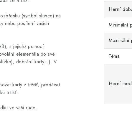
ládá ze 4 fází.
Herní dob
rozbřesku (symbol slunce) na
ky nebo posílení vašich
Minimální 
Maximální 
AB), s jejichž pomocí
ovolání elementála do své
Téma
blízko), dobrání karty…). V
Herní mec
vat karty z tržišť, prodávat
ku tržišť.
ádku ve vaší ruce.