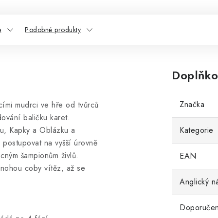
e
Podobné produkty
Doplňko
Značka
cími mudrci ve hře od tvůrců
ování baličku karet.
tku, Kapky a Oblázku a
Kategorie
 postupovat na vyšší úrovně
ocným šampionům živlů.
EAN
 nohou coby vítěz, až se
Anglický n
Doporučen