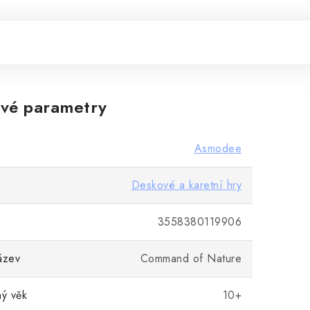
vé parametry
Asmodee
Deskové a karetní hry
3558380119906
ázev
Command of Nature
ý věk
10+