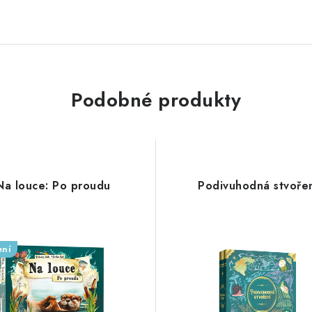
Podobné produkty
Na louce: Po proudu
Podivuhodná stvoře
ení