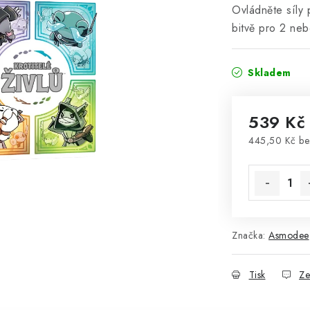
Ovládněte síly 
bitvě pro 2 neb
Skladem
539 Kč
445,50 Kč b
Měrná cena
Značka:
Asmodee
Tisk
Ze