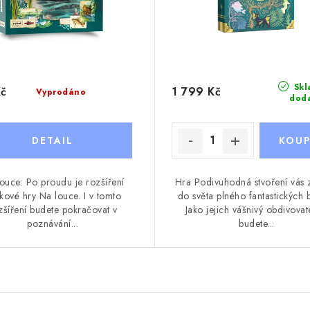
Skl
Kč
1 799 Kč
Vyprodáno
dod
ouce: Po proudu je rozšíření
Hra Podivuhodná stvoření vás
kové hry Na louce. I v tomto
do světa plného fantastických b
zšíření budete pokračovat v
Jako jejich vášnivý obdivovat
poznávání...
budete...