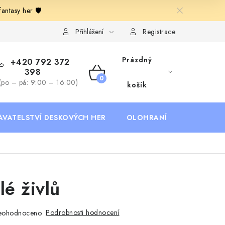
ntasy her 🛡️
Deskoherní kluby, DDM, knihovny a jiné zájmové organizace
B
Přihlášení
Registrace
Prázdný
+420 792 372
398
NÁKUPNÍ
(po – pá: 9:00 – 16:00)
košík
KOŠÍK
AVATELSTVÍ DESKOVÝCH HER
OLOHRANÍ
B2B SEKC
lé živlů
Podrobnosti hodnocení
eohodnoceno