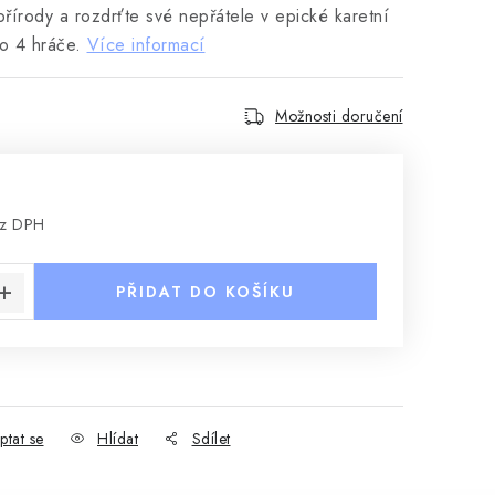
přírody a rozdrťte své nepřátele v epické karetní
o 4 hráče.
Více informací
Možnosti doručení
ez DPH
:
PŘIDAT DO KOŠÍKU
ptat se
Hlídat
Sdílet