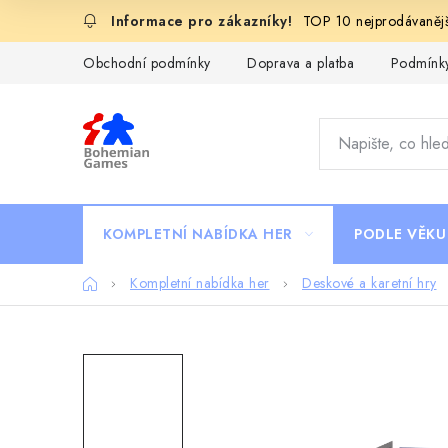
Přejít
TOP 10 nejprodávanějš
na
obsah
Obchodní podmínky
Doprava a platba
Podmínky
KOMPLETNÍ NABÍDKA HER
PODLE VĚKU
Domů
Kompletní nabídka her
Deskové a karetní hry