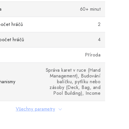
a
60+ minut
počet hráčů
2
počet hráčů
4
Příroda
Správa karet v ruce (Hand
Management), Budování
hanismy
balíčku, pytlíku nebo
zásoby (Deck, Bag, and
Pool Building), Income
Všechny parametry