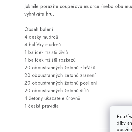
Jakmile porazíte soupeřova mudrce (nebo oba mud
vyhráváte hru.
Obsah balení:
4 desky mudrců
4 balíčky mudrců
1 balíček tržiště živlů
1 balíček tržiště rozkazů
20 oboustranných žetonů zlaťáků
20 oboustranných žetonů zranění
20 oboustranných žetonů posílení
20 oboustranných žetonů štítů
4 žetony ukazatele úrovně
1 česká pravidla
Použív
díky a
použit