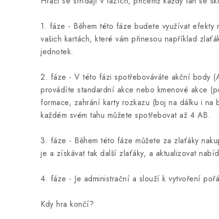
Hráči se střídají v tazích, přičemž každý tah se sk
1. fáze - Během této fáze budete využívat efekty 
vašich kartách, které vám přinesou například zlaťá
jednotek.
2. fáze - V této fázi spotřebováváte akční body (
provádíte standardní akce nebo kmenové akce (p
formace, zahrání karty rozkazu (boj na dálku i na 
každém svém tahu můžete spotřebovat až 4 AB.
3. fáze - Během této fáze můžete za zlaťáky nakupo
je a získávat tak další zlaťáky, a aktualizovat nabíd
4. fáze - Je administrační a slouží k vytvoření poř
Kdy hra končí?