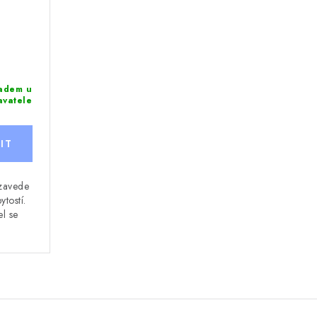
adem u
avatele
 zavede
ytostí.
el se