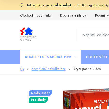
Přejít
TOP 10 nejprodávanějš
na
obsah
Obchodní podmínky
Doprava a platba
Podmínky
KOMPLETNÍ NABÍDKA HER
PODLE VĚKU
Domů
Kompletní nabídka her
Krycí jména 2025
Český autor
Pro školy