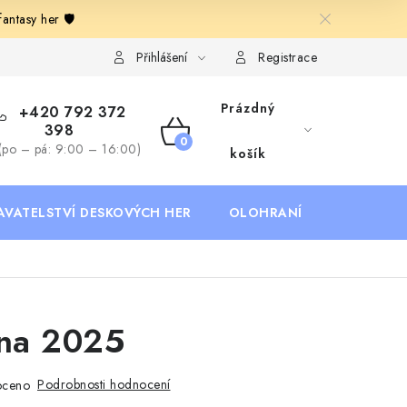
ntasy her 🛡️
Deskoherní kluby, DDM, knihovny a jiné zájmové organizace
B
Přihlášení
Registrace
Prázdný
+420 792 372
398
NÁKUPNÍ
(po – pá: 9:00 – 16:00)
košík
KOŠÍK
AVATELSTVÍ DESKOVÝCH HER
OLOHRANÍ
B2B SEKC
éna 2025
Podrobnosti hodnocení
oceno