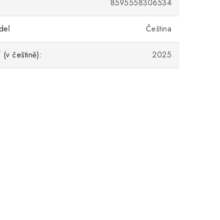
8595558306534
del
Čeština
(v češtině):
2025