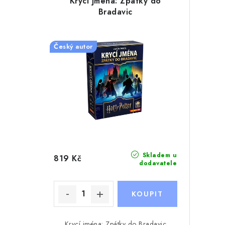
Krycí jména: Zpátky do
Bradavic
Český autor
Skladem u
819 Kč
dodavatele
Krycí jména: Zpátky do Bradavic