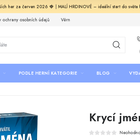
ích her za červen 2026 🍓
|
MALÍ HRDINOVÉ – ideální start do světa fa
 ochrany osobních údajů
Věrnostní program Staň se bohémem!
PODLE HERNÍ KATEGORIE
BLOG
VYD
Krycí jm
Neohodn