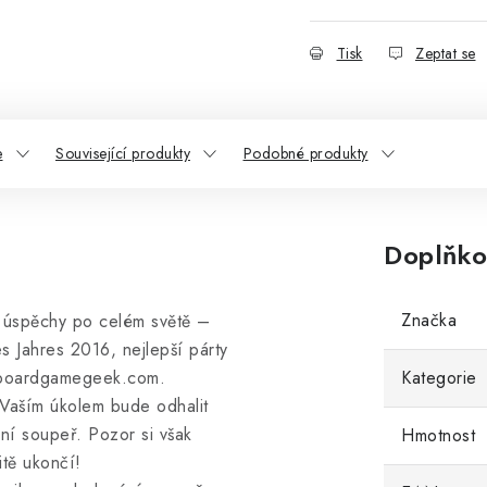
Tisk
Zeptat se
e
Související produkty
Podobné produkty
Doplňko
Značka
í úspěchy po celém světě –
s Jahres 2016, nejlepší párty
w.boardgamegeek.com.
Kategorie
 Vaším úkolem bude odhalit
ní soupeř. Pozor si však
Hmotnost
itě ukončí!