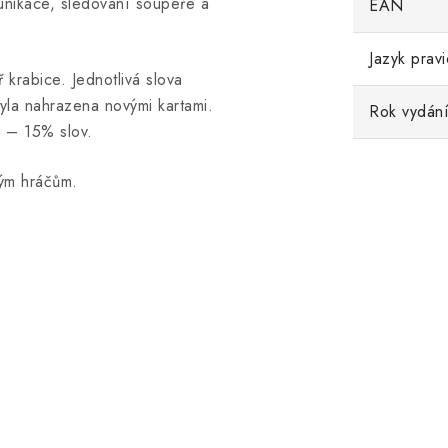
omunikace, sledování soupeře a
EAN
Jazyk pravi
 krabice. Jednotlivá slova
byla nahrazena novými kartami.
Rok vydání 
 – 15% slov.
vým hráčům.