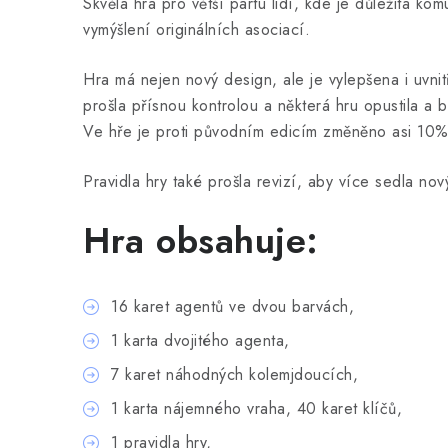
Skvělá hra pro větší partu lidí, kde je důležitá k
vymýšlení originálních asociací.
Hra má nejen nový design, ale je vylepšena i uvnitř
prošla přísnou kontrolou a některá hru opustila a 
Ve hře je proti původním edicím změněno asi 10%
Pravidla hry také prošla revizí, aby více sedla no
Hra obsahuje:
16 karet agentů ve dvou barvách,
1 karta dvojitého agenta,
7 karet náhodných kolemjdoucích,
1 karta nájemného vraha, 40 karet klíčů,
1 pravidla hry,