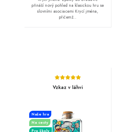
přináší nový pohled na klasickou hru se
slovními asociacemi Krycí jména,
přičemž...
Vzkaz v láhvi
Naše hra
Na cesty
Pro školy