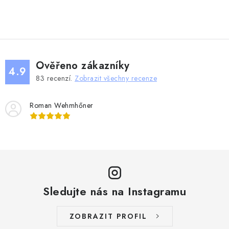
O
v
l
á
d
Ověřeno zákazníky
a
4.9
83
recenzí.
Zobrazit všechny recenze
c
í
Roman Wehmhőner
p
r
v
k
y
v
ý
Sledujte nás na Instagramu
p
i
ZOBRAZIT PROFIL
s