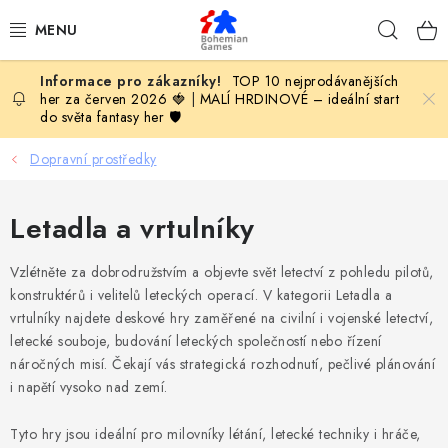
Přejít
Hleda
na
obsah
TOP 10 nejprodávanějších
KOMPLETNÍ NABÍDKA HER
her za červen 2026 🍓
|
MALÍ HRDINOVÉ – ideální start
do světa fantasy her 🛡️
PODLE VĚKU
Dopravní prostředky
PODLE HERNÍ KATEGORIE
Letadla a vrtulníky
BLOG
Vzlétněte za dobrodružstvím a objevte svět letectví z pohledu pilotů,
VYDAVATELSTVÍ DESKOVÝCH HER
konstruktérů i velitelů leteckých operací. V kategorii Letadla a
vrtulníky najdete deskové hry zaměřené na civilní i vojenské letectví,
letecké souboje, budování leteckých společností nebo řízení
OLOHRANÍ
náročných misí. Čekají vás strategická rozhodnutí, pečlivé plánování
i napětí vysoko nad zemí.
B2B SEKCE
Tyto hry jsou ideální pro milovníky létání, letecké techniky i hráče,