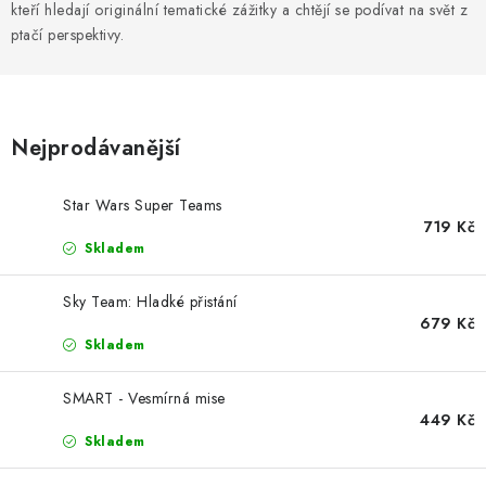
DESKOHERNÍ KLUBY, DDM, KNIHOVNY A JINÉ
kteří hledají originální tematické zážitky a chtějí se podívat na svět z
ZÁJMOVÉ ORGANIZACE
ptačí perspektivy.
ZÁKLADNÍ A MATEŘSKÉ ŠKOLY, STŘEDNÍ ŠKOLY A
JINÁ VZDĚLÁVACÍ ZAŘÍZENÍ
Nejprodávanější
Obchodní podmínky
Doprava a platba
Podmínky ochrany osobních údajů
Star Wars Super Teams
719 Kč
Věrnostní program Staň se bohémem!
Skladem
Deskoherní kluby, DDM, knihovny a jiné zájmové organizace
Bohemian Games ve světle reflektorů
Sky Team: Hladké přistání
679 Kč
Kalendář akcí Bohemian Games 🎉
Skladem
Kde koupit hry Bohemian Games
Zákaznická podpora
Provizní systém
SMART - Vesmírná mise
449 Kč
Skladem