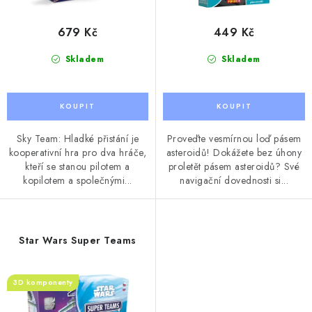
ů
679 Kč
449 Kč
Skladem
Skladem
Sky Team: Hladké přistání je
Proveďte vesmírnou loď pásem
kooperativní hra pro dva hráče,
asteroidů! Dokážete bez úhony
kteří se stanou pilotem a
proletět pásem asteroidů? Své
kopilotem a společnými...
navigační dovednosti si...
Star Wars Super Teams
3D komponenty