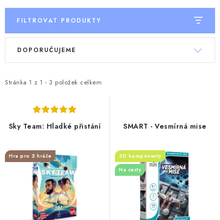
FILTROVAT PRODUKTY
V
Ř
DOPORUČUJEME
ý
a
p
z
i
e
Stránka
1
z
1
-
3
položek celkem
s
n
p
í
r
p
Sky Team: Hladké přistání
SMART - Vesmírná mise
o
r
d
o
Hra pro 2 hráče
3D komponenty
u
d
Na cesty
k
u
t
k
ů
t