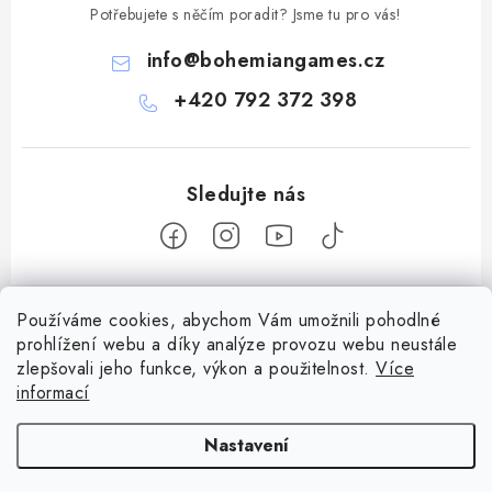
Potřebujete s něčím poradit? Jsme tu pro vás!
info
@
bohemiangames.cz
+420 792 372 398
Z
Používáme cookies, abychom Vám umožnili pohodlné
á
prohlížení webu a díky analýze provozu webu neustále
Informace pro vás
p
zlepšovali jeho funkce, výkon a použitelnost.
Více
a
Obchodní podmínky
informací
Facebook
t
Doprava a platba
í
Nastavení
Podmínky ochrany osobních údajů