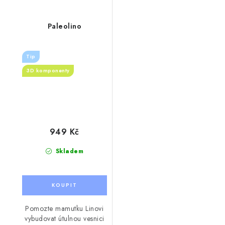
Paleolino
Tip
3D komponenty
949 Kč
Skladem
Pomozte mamutku Linovi
vybudovat útulnou vesnici