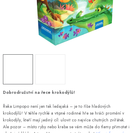
DESKOHERNÍ KLUBY, DDM, KNIHOVNY A JINÉ
ZÁJMOVÉ ORGANIZACE
ZÁKLADNÍ A MATEŘSKÉ ŠKOLY, STŘEDNÍ ŠKOLY A
JINÁ VZDĚLÁVACÍ ZAŘÍZENÍ
Obchodní podmínky
Doprava a platba
Podmínky ochrany osobních údajů
Věrnostní program Staň se bohémem!
Deskoherní kluby, DDM, knihovny a jiné zájmové organizace
Bohemian Games ve světle reflektorů
Kalendář akcí Bohemian Games 🎉
Dobrodružství na řece krokodýlů!
Kde koupit hry Bohemian Games
Zákaznická podpora
Řeka Limpopo není jen tak ledajaká – je to říše hladových
Provizní systém
krokodýlů! V téhle rychlé a vtipné rodinné hře se hráči promění v
krokodýly, kteří mají jediný cíl: ulovit co nejvíce chutných zvířátek.
Ale pozor – místo ryby nebo kraba se vám může do tlamy přimotat i