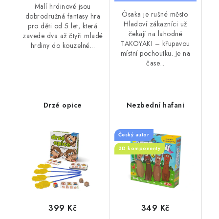
Malí hrdinové jsou
Ósaka je rušné město.
dobrodružná fantasy hra
Hladoví zákazníci už
pro děti od 5 let, která
čekají na lahodné
zavede dva až čtyři mladé
TAKOYAKI – křupavou
hrdiny do kouzelné...
místní pochoutku. Je na
čase...
Drzé opice
Nezbední hafani
Český autor
3D komponenty
399 Kč
349 Kč