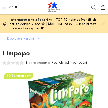
Přejít
Hleda
na
obsah
TOP 10 nejprodávanějších
KOMPLETNÍ NABÍDKA HER
her za červen 2026 🍓
|
MALÍ HRDINOVÉ – ideální start
do světa fantasy her 🛡️
PODLE VĚKU
Deskové a karetní hry
PODLE HERNÍ KATEGORIE
Limpopo
BLOG
Podrobnosti hodnocení
Neohodnoceno
VYDAVATELSTVÍ DESKOVÝCH HER
3D komponenty
OLOHRANÍ
B2B SEKCE