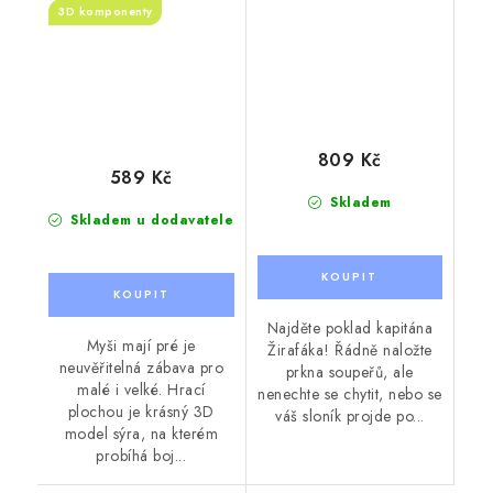
3D komponenty
809 Kč
589 Kč
Skladem
Skladem u dodavatele
Najděte poklad kapitána
Myši mají pré je
Žirafáka! Řádně naložte
neuvěřitelná zábava pro
prkna soupeřů, ale
malé i velké. Hrací
nenechte se chytit, nebo se
plochou je krásný 3D
váš sloník projde po...
model sýra, na kterém
probíhá boj...