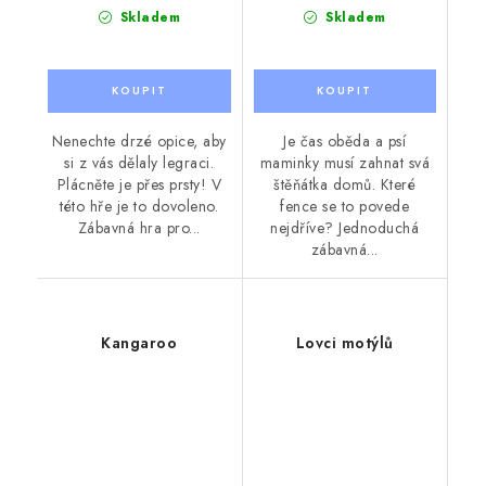
Skladem
Skladem
Nenechte drzé opice, aby
Je čas oběda a psí
si z vás dělaly legraci.
maminky musí zahnat svá
Plácněte je přes prsty! V
štěňátka domů. Které
této hře je to dovoleno.
fence se to povede
Zábavná hra pro...
nejdříve? Jednoduchá
zábavná...
Kangaroo
Lovci motýlů