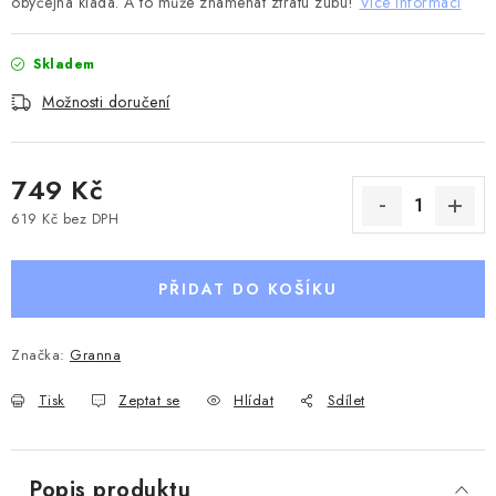
obyčejná kláda. A to může znamenat ztrátu zubu!
Více informací
Skladem
Možnosti doručení
749 Kč
619 Kč bez DPH
Měrná cena:
PŘIDAT DO KOŠÍKU
Značka:
Granna
Tisk
Zeptat se
Hlídat
Sdílet
Popis produktu