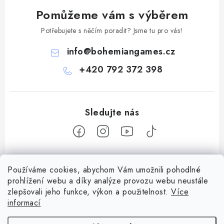
Pomůžeme vám s výběrem
Potřebujete s něčím poradit? Jsme tu pro vás!
info
@
bohemiangames.cz
+420 792 372 398
Z
Používáme cookies, abychom Vám umožnili pohodlné
á
prohlížení webu a díky analýze provozu webu neustále
Informace pro vás
p
zlepšovali jeho funkce, výkon a použitelnost.
Více
a
Obchodní podmínky
informací
Facebook
t
Doprava a platba