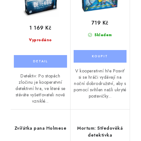
719 Kč
1 169 Kč
Skladem
Vyprodáno
V kooperativní hře Posviť
Detektiv: Po stopách
si se hráči vydávají na
zločinu je kooperatvní
noční dobrodružství, aby s
detektivní hra, ve které se
pomocí svítilen našli ukryté
stáváte vyšetřovateli nově
postavičky...
vzniklé...
Zvířátka pana Holmese
Mortum: Středověká
detektivka