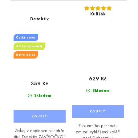
Kulišák
Detektiv
Český autor
3D komponenty
Retro edice
629 Kč
359 Kč
Skladem
Skladem
Z okenního parapetu
Získej v napínavé retrohře
zmizel vyhlášený koláč
titul Detektiv ZAVŘIOČKO!