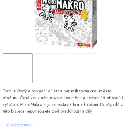
DESKOHERNÍ KLUBY, DDM, KNIHOVNY A JINÉ
ZÁJMOVÉ ORGANIZACE
ZÁKLADNÍ A MATEŘSKÉ ŠKOLY, STŘEDNÍ ŠKOLY A
JINÁ VZDĚLÁVACÍ ZAŘÍZENÍ
Obchodní podmínky
Doprava a platba
Podmínky ochrany osobních údajů
Věrnostní program Staň se bohémem!
Deskoherní kluby, DDM, knihovny a jiné zájmové organizace
Bohemian Games ve světle reflektorů
Kalendář akcí Bohemian Games 🎉
Toto je čtvrtý a poslední díl série her
MikroMakro: Město
zločinu
Kde koupit hry Bohemian Games
. Čeká vás v něm nová mapa města a nových 16 případů k
Zákaznická podpora
vyřešení. MikroMakro 4 je samostatná hra a k řešení 16 případů z
Provizní systém
této krabice nepotřebujete znát předchozí tři díly.
Více informací