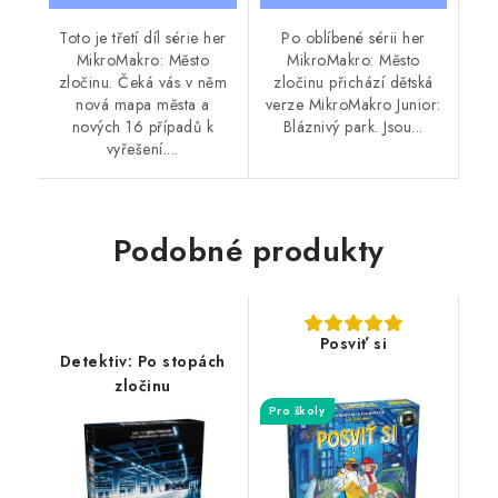
Toto je třetí díl série her
Po oblíbené sérii her
MikroMakro: Město
MikroMakro: Město
zločinu. Čeká vás v něm
zločinu přichází dětská
nová mapa města a
verze MikroMakro Junior:
nových 16 případů k
Bláznivý park. Jsou...
vyřešení....
Podobné produkty
Posviť si
Detektiv: Po stopách
zločinu
Pro školy