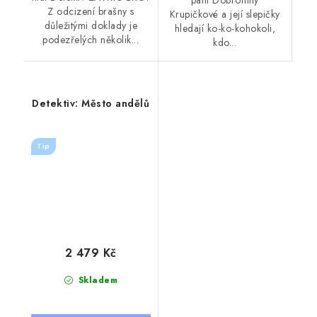
paní Dobromily
Z odcizení brašny s
Krupičkové a její slepičky
důležitými doklady je
hledají ko-ko-kohokoli,
podezřelých několik...
kdo...
Detektiv: Město andělů
Tip
2 479 Kč
Skladem