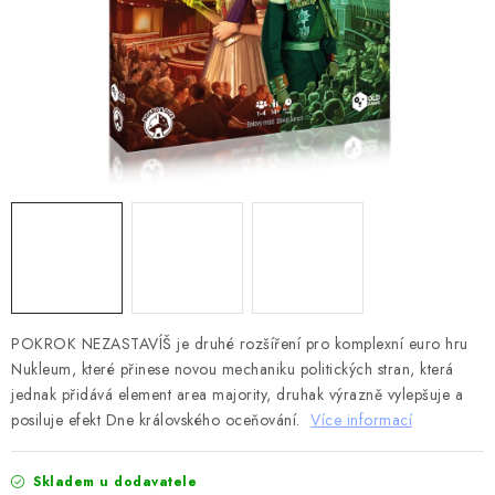
DESKOHERNÍ KLUBY, DDM, KNIHOVNY A JINÉ
ZÁJMOVÉ ORGANIZACE
ZÁKLADNÍ A MATEŘSKÉ ŠKOLY, STŘEDNÍ ŠKOLY A
JINÁ VZDĚLÁVACÍ ZAŘÍZENÍ
Obchodní podmínky
Doprava a platba
Podmínky ochrany osobních údajů
Věrnostní program Staň se bohémem!
Deskoherní kluby, DDM, knihovny a jiné zájmové organizace
Bohemian Games ve světle reflektorů
Kalendář akcí Bohemian Games 🎉
POKROK NEZASTAVÍŠ je druhé rozšíření pro komplexní euro hru
Nukleum, které přinese novou mechaniku politických stran, která
Kde koupit hry Bohemian Games
Zákaznická podpora
jednak přidává element area majority, druhak výrazně vylepšuje a
Provizní systém
posiluje efekt Dne královského oceňování.
Více informací
Skladem u dodavatele