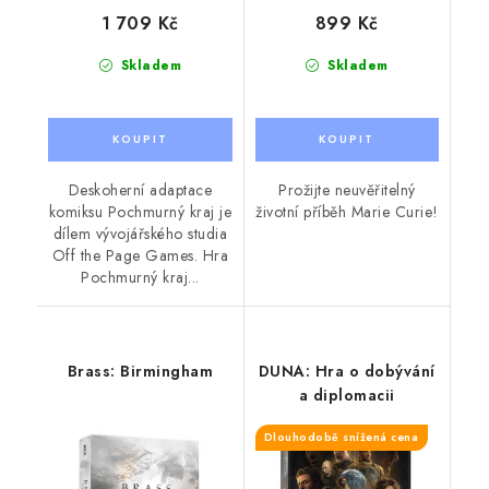
1 709 Kč
899 Kč
Skladem
Skladem
Deskoherní adaptace
Prožijte neuvěřitelný
komiksu Pochmurný kraj je
životní příběh Marie Curie!
dílem vývojářského studia
Off the Page Games. Hra
Pochmurný kraj...
Brass: Birmingham
DUNA: Hra o dobývání
a diplomacii
Dlouhodobě snížená cena