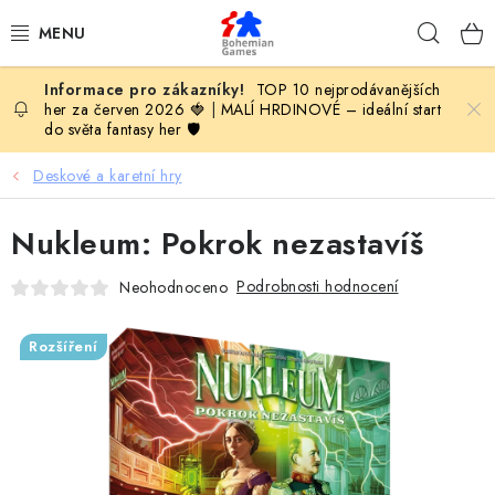
Přejít
Hleda
na
obsah
TOP 10 nejprodávanějších
KOMPLETNÍ NABÍDKA HER
her za červen 2026 🍓
|
MALÍ HRDINOVÉ – ideální start
do světa fantasy her 🛡️
PODLE VĚKU
Deskové a karetní hry
PODLE HERNÍ KATEGORIE
Nukleum: Pokrok nezastavíš
BLOG
Podrobnosti hodnocení
Neohodnoceno
VYDAVATELSTVÍ DESKOVÝCH HER
Rozšíření
OLOHRANÍ
B2B SEKCE