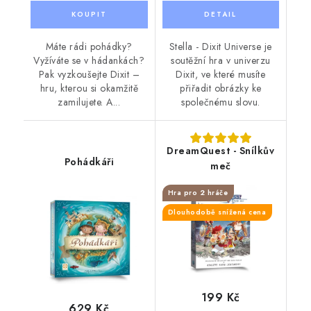
Máte rádi pohádky?
Stella - Dixit Universe je
Vyžíváte se v hádankách?
soutěžní hra v univerzu
Pak vyzkoušejte Dixit –
Dixit, ve které musíte
hru, kterou si okamžitě
přiřadit obrázky ke
zamilujete. A...
společnému slovu.
DreamQuest - Snílkův
Pohádkáři
meč
Hra pro 2 hráče
Dlouhodobě snížená cena
199 Kč
629 Kč