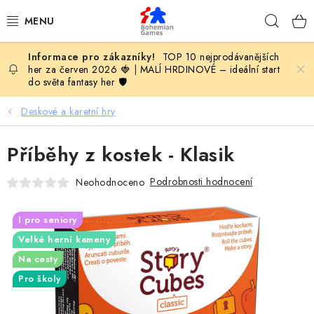
Přejít
Hleda
na
obsah
TOP 10 nejprodávanějších
KOMPLETNÍ NABÍDKA HER
her za červen 2026 🍓
|
MALÍ HRDINOVÉ – ideální start
do světa fantasy her 🛡️
PODLE VĚKU
Deskové a karetní hry
PODLE HERNÍ KATEGORIE
Příběhy z kostek - Klasik
BLOG
Podrobnosti hodnocení
Neohodnoceno
VYDAVATELSTVÍ DESKOVÝCH HER
I pro seniory
Velké herní kameny
OLOHRANÍ
Na cesty
B2B SEKCE
Pro školy