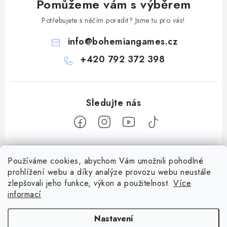
Pomůžeme vám s výběrem
Potřebujete s něčím poradit? Jsme tu pro vás!
info
@
bohemiangames.cz
+420 792 372 398
Z
Používáme cookies, abychom Vám umožnili pohodlné
á
prohlížení webu a díky analýze provozu webu neustále
Informace pro vás
p
zlepšovali jeho funkce, výkon a použitelnost.
Více
a
informací
Obchodní podmínky
Facebook
t
Doprava a platba
Nastavení
í