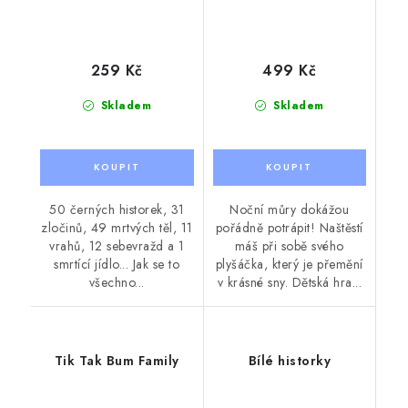
259 Kč
499 Kč
Skladem
Skladem
50 černých historek, 31
Noční můry dokážou
zločinů, 49 mrtvých těl, 11
pořádně potrápit! Naštěstí
vrahů, 12 sebevražd a 1
máš při sobě svého
smrtící jídlo... Jak se to
plyšáčka, který je přemění
všechno...
v krásné sny. Dětská hra...
Tik Tak Bum Family
Bílé historky