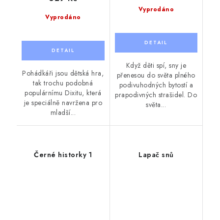
Vyprodáno
Vyprodáno
Když děti spí, sny je
Pohádkáři jsou dětská hra,
přenesou do světa plného
tak trochu podobná
podivuhodných bytostí a
populárnímu Dixitu, která
prapodivných strašidel. Do
je speciálně navržena pro
světa...
mladší...
Černé historky 1
Lapač snů