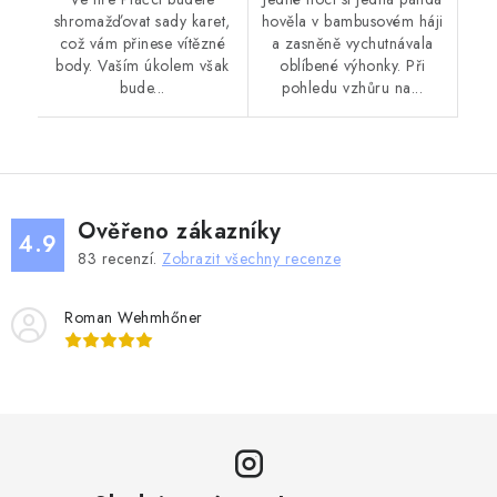
shromažďovat sady karet,
hověla v bambusovém háji
což vám přinese vítězné
a zasněně vychutnávala
body. Vaším úkolem však
oblíbené výhonky. Při
bude...
pohledu vzhůru na...
Ověřeno zákazníky
4.9
83
recenzí.
Zobrazit všechny recenze
Roman Wehmhőner