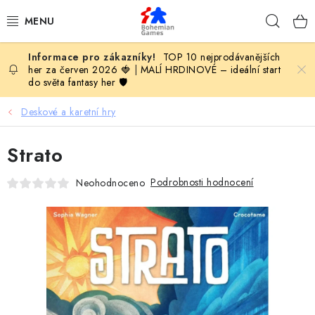
Přejít
Hleda
na
obsah
TOP 10 nejprodávanějších
KOMPLETNÍ NABÍDKA HER
her za červen 2026 🍓
|
MALÍ HRDINOVÉ – ideální start
do světa fantasy her 🛡️
PODLE VĚKU
Deskové a karetní hry
PODLE HERNÍ KATEGORIE
Strato
BLOG
Podrobnosti hodnocení
Neohodnoceno
VYDAVATELSTVÍ DESKOVÝCH HER
OLOHRANÍ
B2B SEKCE