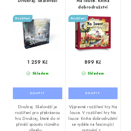
Divukraj: Skálověží
Na louce: Kniha
dobrodružství
Rozšíření
Rozšíření
1 259 Kč
899 Kč
Skladem
Skladem
Divukraj: Skalověží je
Výpravné rozšíření hry Na
rozšíření pro překrásnou
louce. V rozšíření hry Na
hru Divukraj, které do ní
louce: Kniha dobrodružství
přináší spoustu různého
se vydáte na fascinující
obsahu....
putování z...