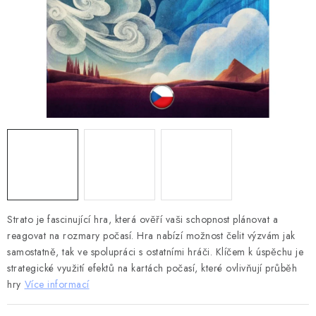
DESKOHERNÍ KLUBY, DDM, KNIHOVNY A JINÉ
ZÁJMOVÉ ORGANIZACE
ZÁKLADNÍ A MATEŘSKÉ ŠKOLY, STŘEDNÍ ŠKOLY A
JINÁ VZDĚLÁVACÍ ZAŘÍZENÍ
Obchodní podmínky
Doprava a platba
Podmínky ochrany osobních údajů
Věrnostní program Staň se bohémem!
Deskoherní kluby, DDM, knihovny a jiné zájmové organizace
Bohemian Games ve světle reflektorů
Kalendář akcí Bohemian Games 🎉
Strato je fascinující hra, která ověří vaši schopnost plánovat a
reagovat na rozmary počasí. Hra nabízí možnost čelit výzvám jak
Kde koupit hry Bohemian Games
Zákaznická podpora
samostatně, tak ve spolupráci s ostatními hráči. Klíčem k úspěchu je
Provizní systém
strategické využití efektů na kartách počasí, které ovlivňují průběh
hry
Více informací