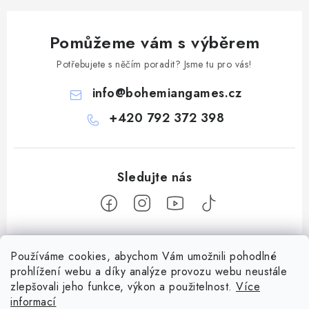
Pomůžeme vám s výběrem
Potřebujete s něčím poradit? Jsme tu pro vás!
info
@
bohemiangames.cz
+420 792 372 398
Z
Používáme cookies, abychom Vám umožnili pohodlné
á
prohlížení webu a díky analýze provozu webu neustále
Informace pro vás
p
zlepšovali jeho funkce, výkon a použitelnost.
Více
a
Obchodní podmínky
informací