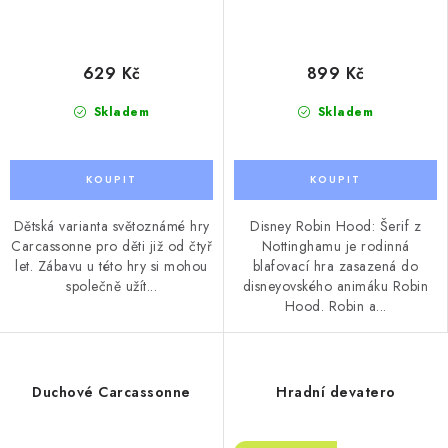
629 Kč
899 Kč
Skladem
Skladem
Dětská varianta světoznámé hry
Disney Robin Hood: Šerif z
Carcassonne pro děti již od čtyř
Nottinghamu je rodinná
let. Zábavu u této hry si mohou
blafovací hra zasazená do
společně užít...
disneyovského animáku Robin
Hood. Robin a...
Duchové Carcassonne
Hradní devatero