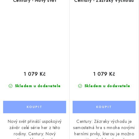
Century - Nový svět
Century - Zázraky Východu
1 079 Kč
1 079 Kč
Skladem u dodavatele
Skladem u dodavatele
Nový svět přináší uspokojivý
Century: Zázraky východu je
závěr celé série her z této
samostatná hra s mnoha novými
rodiny. Century: Nový
herními prvky, kterou je možno