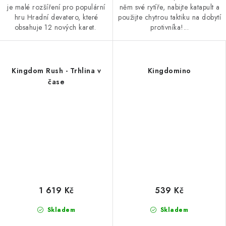
je malé rozšíření pro populární
něm své rytíře, nabijte katapult a
hru Hradní devatero, které
použijte chytrou taktiku na dobytí
obsahuje 12 nových karet.
protivníka!...
Kingdom Rush - Trhlina v
Kingdomino
čase
1 619 Kč
539 Kč
Skladem
Skladem