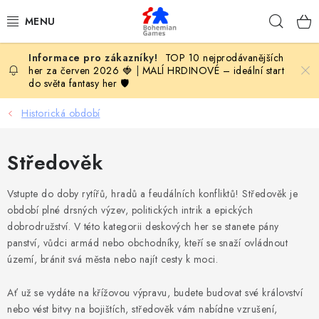
Přejít
Hleda
na
obsah
TOP 10 nejprodávanějších
KOMPLETNÍ NABÍDKA HER
her za červen 2026 🍓
|
MALÍ HRDINOVÉ – ideální start
do světa fantasy her 🛡️
PODLE VĚKU
Historická období
PODLE HERNÍ KATEGORIE
Středověk
BLOG
Vstupte do doby rytířů, hradů a feudálních konfliktů! Středověk je
VYDAVATELSTVÍ DESKOVÝCH HER
období plné drsných výzev, politických intrik a epických
dobrodružství. V této kategorii deskových her se stanete pány
panství, vůdci armád nebo obchodníky, kteří se snaží ovládnout
OLOHRANÍ
území, bránit svá města nebo najít cesty k moci.
B2B SEKCE
Ať už se vydáte na křížovou výpravu, budete budovat své království
nebo vést bitvy na bojištích, středověk vám nabídne vzrušení,