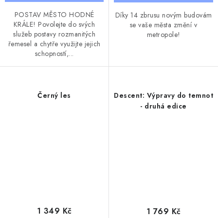
POSTAV MĚSTO HODNÉ
Díky 14 zbrusu novým budovám
KRÁLE! Povolejte do svých
se vaše města změní v
služeb postavy rozmanitých
metropole!
řemesel a chytře využijte jejich
schopností,...
Černý les
Descent: Výpravy do temnot
- druhá edice
1 349 Kč
1 769 Kč