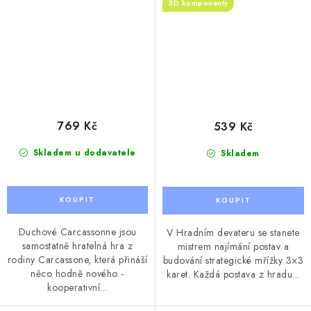
3D komponenty
769 Kč
539 Kč
Skladem u dodavatele
Skladem
Duchové Carcassonne jsou
V Hradním devateru se stanete
samostatně hratelná hra z
mistrem najímání postav a
rodiny Carcassone, která přináší
budování strategické mřížky 3×3
něco hodně nového -
karet. Každá postava z hradu...
kooperativní...