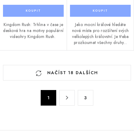
Kingdom Rush: Trhlina v čase je
Jako mocní králové hledáte
desková hra na motivy populární
nová místa pro rozšíření svých
videohry Kingdom Rush.
velkolepých království. Je třeba
prozkoumat všechny druhy...
O
NAČÍST 18 DALŠÍCH
v
l
á
S
d
1
3
t
a
r
c
á
n
í
k
p