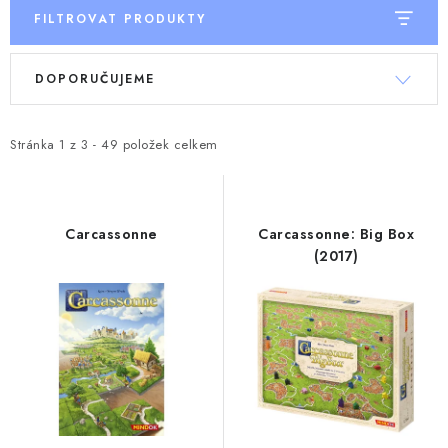
FILTROVAT PRODUKTY
V
Ř
DOPORUČUJEME
ý
a
p
z
i
e
Stránka
1
z
3
-
49
položek celkem
s
n
p
í
r
p
Carcassonne
Carcassonne: Big Box
o
r
(2017)
d
o
u
d
k
u
t
k
ů
t
ů