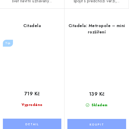
svět navrhl uznávaný...
spojit s předchozí verzí,...
Citadela
Citadela: Metropole – mini
rozšíření
Tip
719 Kč
139 Kč
Vyprodáno
Skladem