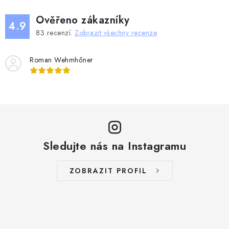
o
r
v
v
Ověřeno zákazníky
4.9
á
k
83
recenzí.
Zobrazit všechny recenze
n
y
í
v
Roman Wehmhőner
ý
p
i
s
u
Sledujte nás na Instagramu
ZOBRAZIT PROFIL