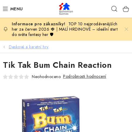
Přejít
Hleda
na
obsah
TOP 10 nejprodávanějších
KOMPLETNÍ NABÍDKA HER
her za červen 2026 🍓
|
MALÍ HRDINOVÉ – ideální start
do světa fantasy her 🛡️
PODLE VĚKU
Deskové a karetní hry
PODLE HERNÍ KATEGORIE
Tik Tak Bum Chain Reaction
BLOG
Podrobnosti hodnocení
Neohodnoceno
VYDAVATELSTVÍ DESKOVÝCH HER
OLOHRANÍ
B2B SEKCE