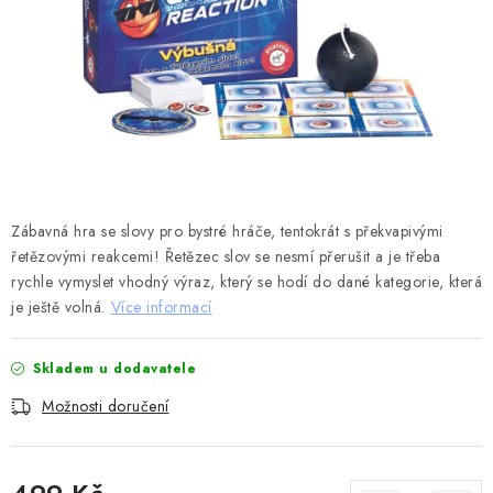
DESKOHERNÍ KLUBY, DDM, KNIHOVNY A JINÉ
ZÁJMOVÉ ORGANIZACE
ZÁKLADNÍ A MATEŘSKÉ ŠKOLY, STŘEDNÍ ŠKOLY A
JINÁ VZDĚLÁVACÍ ZAŘÍZENÍ
Obchodní podmínky
Doprava a platba
Podmínky ochrany osobních údajů
Zábavná hra se slovy pro bystré hráče, tentokrát s překvapivými
Věrnostní program Staň se bohémem!
řetězovými reakcemi! Řetězec slov se nesmí přerušit a je třeba
Deskoherní kluby, DDM, knihovny a jiné zájmové organizace
rychle vymyslet vhodný výraz, který se hodí do dané kategorie, která
Bohemian Games ve světle reflektorů
je ještě volná.
Více informací
Kalendář akcí Bohemian Games 🎉
Kde koupit hry Bohemian Games
Zákaznická podpora
Skladem u dodavatele
Provizní systém
Možnosti doručení