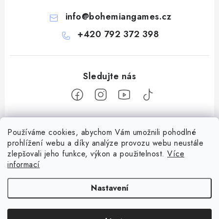
info
@
bohemiangames.cz
+420 792 372 398
Z
Používáme cookies, abychom Vám umožnili pohodlné
á
prohlížení webu a díky analýze provozu webu neustále
Informace pro vás
p
zlepšovali jeho funkce, výkon a použitelnost.
Více
a
Obchodní podmínky
informací
Facebook
t
Doprava a platba
í
Nastavení
Podmínky ochrany osobních údajů
Copyright 2026
Bohemian games
. Všechna práva vyhrazena.
Upravit