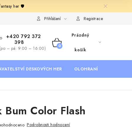
ntasy her 🛡️
Deskoherní kluby, DDM, knihovny a jiné zájmové organizace
B
Přihlášení
Registrace
Prázdný
+420 792 372
398
NÁKUPNÍ
(po – pá: 9:00 – 16:00)
košík
KOŠÍK
AVATELSTVÍ DESKOVÝCH HER
OLOHRANÍ
B2B SEKC
k Bum Color Flash
Podrobnosti hodnocení
eohodnoceno