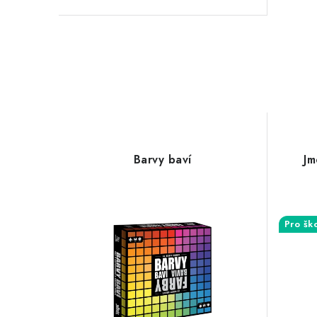
Barvy baví
Jm
Pro šk