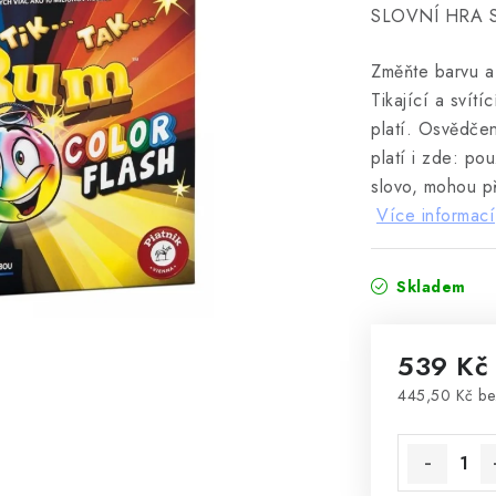
SLOVNÍ HRA S
Změňte barvu a s
Tikající a svít
platí. Osvědčen
platí i zde: po
slovo, mohou př
Více informací
Skladem
539 Kč
445,50 Kč b
Měrná cena