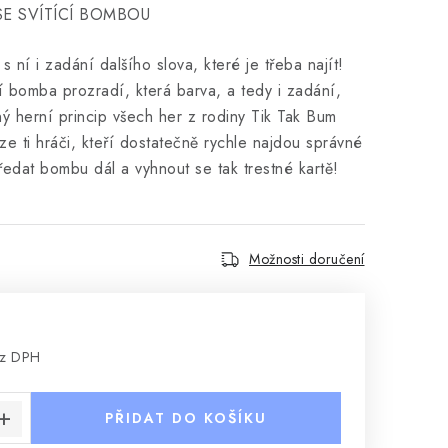
E SVÍTÍCÍ BOMBOU
 ní i zadání dalšího slova, které je třeba najít!
ící bomba prozradí, která barva, a tedy i zadání,
ý herní princip všech her z rodiny Tik Tak Bum
uze ti hráči, kteří dostatečně rychle najdou správné
edat bombu dál a vyhnout se tak trestné kartě!
Možnosti doručení
ez DPH
:
PŘIDAT DO KOŠÍKU