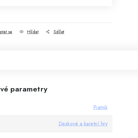
ptat se
Hlídat
Sdílet
vé parametry
Piatnik
Deskové a karetní hry