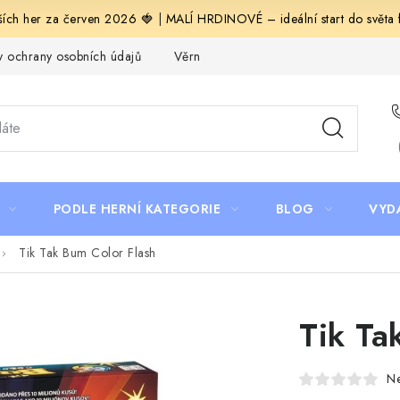
ích her za červen 2026 🍓
|
MALÍ HRDINOVÉ – ideální start do světa fa
 ochrany osobních údajů
Věrnostní program Staň se bohémem!
PODLE HERNÍ KATEGORIE
BLOG
VYD
Tik Tak Bum Color Flash
Tik Ta
N