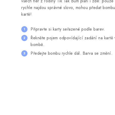
všech her z rodiny Tik Tak Bum platí i zde: pouze t
rychle najdou správné slovo, mohou předat bombu 
kartě!
Připravte si karty seřazené podle barev.
Řekněte pojem odpovídající zadání na kartě v
bombě.
Předejte bombu rychle dál. Barva se změní.