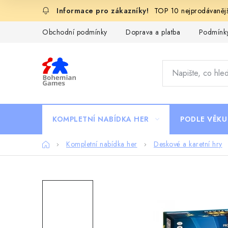
Přejít
TOP 10 nejprodávanějš
na
obsah
Obchodní podmínky
Doprava a platba
Podmínky
KOMPLETNÍ NABÍDKA HER
PODLE VĚKU
Domů
Kompletní nabídka her
Deskové a karetní hry