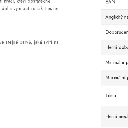
i hráči, kteří dostatečně
EAN
dál a vyhnout se tak trestné
Anglický n
Doporučen
e stejné barvě, jaká svítí na
Herní dob
Minimální 
Maximální 
Téma
Herní mec