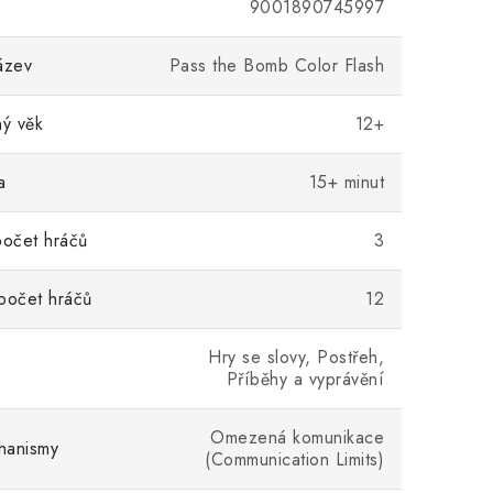
9001890745997
ázev
Pass the Bomb Color Flash
ý věk
12+
a
15+ minut
počet hráčů
3
počet hráčů
12
Hry se slovy, Postřeh,
Příběhy a vyprávění
Omezená komunikace
hanismy
(Communication Limits)