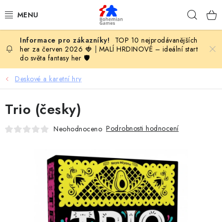
Přejít
Hleda
na
obsah
TOP 10 nejprodávanějších
KOMPLETNÍ NABÍDKA HER
her za červen 2026 🍓
|
MALÍ HRDINOVÉ – ideální start
do světa fantasy her 🛡️
PODLE VĚKU
Deskové a karetní hry
PODLE HERNÍ KATEGORIE
Trio (česky)
BLOG
Podrobnosti hodnocení
Neohodnoceno
VYDAVATELSTVÍ DESKOVÝCH HER
OLOHRANÍ
B2B SEKCE