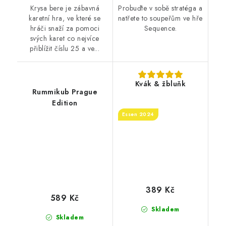
Krysa bere je zábavná
Probuďte v sobě stratéga a
karetní hra, ve které se
natřete to soupeřům ve hře
hráči snaží za pomoci
Sequence.
svých karet co nejvíce
přiblížit číslu 25 a ve...
Kvák & žbluňk
Rummikub Prague
Edition
Essen 2024
389 Kč
589 Kč
Skladem
Skladem