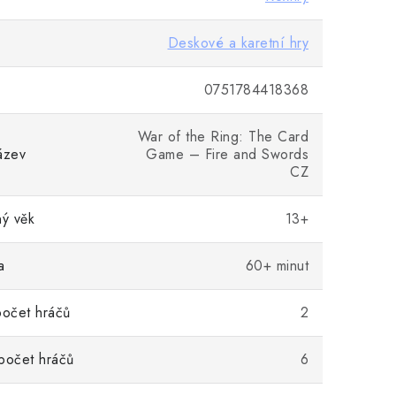
Deskové a karetní hry
0751784418368
War of the Ring: The Card
ázev
Game – Fire and Swords
CZ
ý věk
13+
a
60+ minut
počet hráčů
2
počet hráčů
6