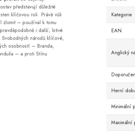
ostav představují důležité
ten klíčovou roli. Právě vůli
Kategorie
 zlomit – používal k tomu
pravděpodobně i další, lstivé
EAN
u Svobodných národů klíčové,
ckých osobností – Branda,
Anglický n
duila – a proti Stínu
Doporučen
Herní dob
Minimální 
Maximální 