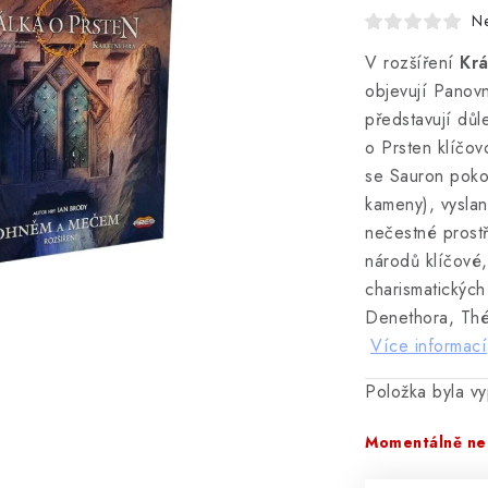
N
V rozšíření
Kr
objevují Panovn
představují důl
o Prsten klíčov
se Sauron pokou
kameny), vyslan
nečestné prost
národů klíčové,
charismatickýc
Denethora, Théo
Více informací
Položka byla 
Momentálně ne