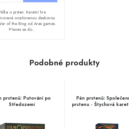
álka o prsten: Karetní hra
spirovaná oceňovanou deskovou
ar of the Ring od Ares games.
Přenes se do...
Podobné produkty
n prstenů: Putování po
Pán prstenů: Společen
Středozemi
prstenu - Štychová karet