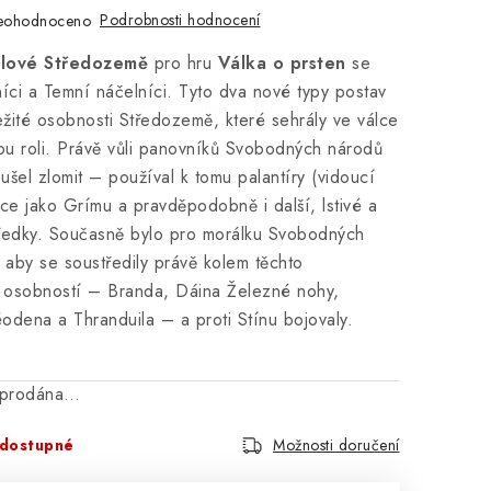
Podrobnosti hodnocení
eohodnoceno
álové Středozemě
pro hru
Válka o prsten
se
íci a Temní náčelníci. Tyto dva nové typy postav
ežité osobnosti Středozemě, které sehrály ve válce
ou roli. Právě vůli panovníků Svobodných národů
šel zlomit – používal k tomu palantíry (vidoucí
ce jako Grímu a pravděpodobně i další, lstivé a
ředky. Současně bylo pro morálku Svobodných
 aby se soustředily právě kolem těchto
h osobností – Branda, Dáina Železné nohy,
dena a Thranduila – a proti Stínu bojovaly.
vyprodána…
dostupné
Možnosti doručení