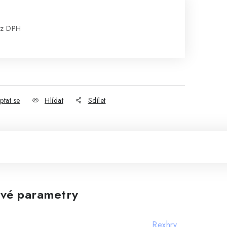
ez DPH
:
ptat se
Hlídat
Sdílet
vé parametry
Rexhry