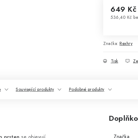
649 Kč
536,40 Kč b
Měrná cena
Značka:
Rexhry
Tisk
Ze
e
Související produkty
Podobné produkty
Doplňko
Značka
o prsten
se objevují