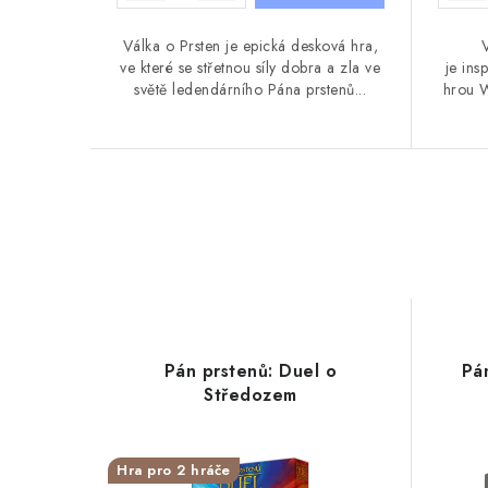
Válka o Prsten je epická desková hra,
V
ve které se střetnou síly dobra a zla ve
je in
světě ledendárního Pána prstenů...
hrou W
Pán prstenů: Duel o
Pá
Středozem
Hra pro 2 hráče