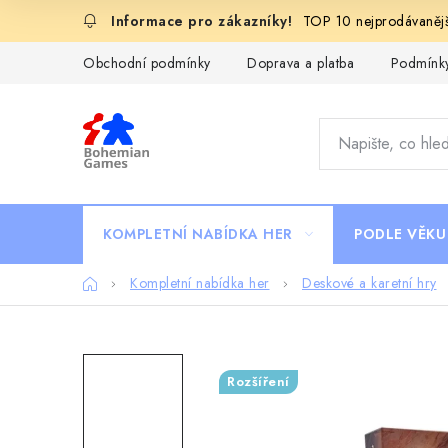
Přejít
TOP 10 nejprodávanějš
na
obsah
Obchodní podmínky
Doprava a platba
Podmínky
KOMPLETNÍ NABÍDKA HER
PODLE VĚKU
Domů
Kompletní nabídka her
Deskové a karetní hry
Rozšíření