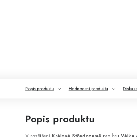
Popis produktu
Hodnocení produktu
Diskuz
Popis produktu
V rozšíření
Králové Středozemě
pro hru
Válka 