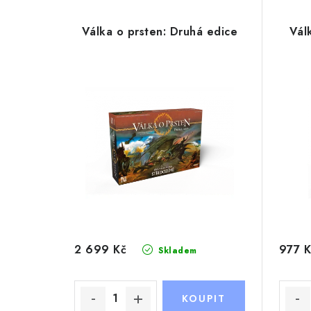
Válka o prsten: Druhá edice
Vál
2 699 Kč
977 K
Skladem