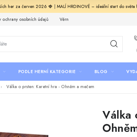
ích her za červen 2026 🍓
|
MALÍ HRDINOVÉ – ideální start do světa fa
 ochrany osobních údajů
Věrnostní program Staň se bohémem!
PODLE HERNÍ KATEGORIE
BLOG
VYD
Válka o prsten: Karetní hra - Ohněm a mečem
Válka 
Ohněm