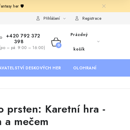
ntasy her 🛡️
Deskoherní kluby, DDM, knihovny a jiné zájmové organizace
B
Přihlášení
Registrace
Prázdný
+420 792 372
398
NÁKUPNÍ
(po – pá: 9:00 – 16:00)
košík
KOŠÍK
AVATELSTVÍ DESKOVÝCH HER
OLOHRANÍ
B2B SEKC
o prsten: Karetní hra -
 a mečem