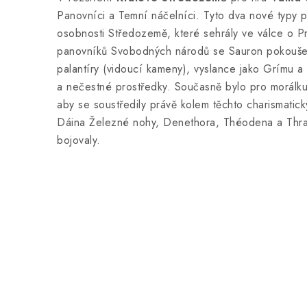
Panovníci a Temní náčelníci. Tyto dva nové typy p
osobnosti Středozemě, které sehrály ve válce o Prs
panovníků Svobodných národů se Sauron pokoušel
palantíry (vidoucí kameny), vyslance jako Grímu a 
a nečestné prostředky. Současně bylo pro morálk
aby se soustředily právě kolem těchto charismati
Dáina Železné nohy, Denethora, Théodena a Thran
bojovaly.