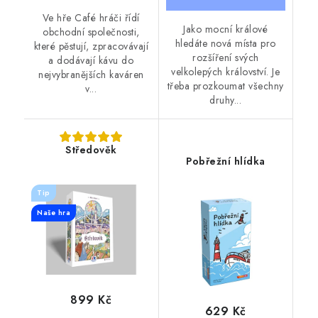
Ve hře Café hráči řídí
Jako mocní králové
obchodní společnosti,
hledáte nová místa pro
které pěstují, zpracovávají
rozšíření svých
a dodávají kávu do
velkolepých království. Je
nejvybranějších kaváren
třeba prozkoumat všechny
v...
druhy...
Středověk
Pobřežní hlídka
Tip
Naše hra
899 Kč
629 Kč