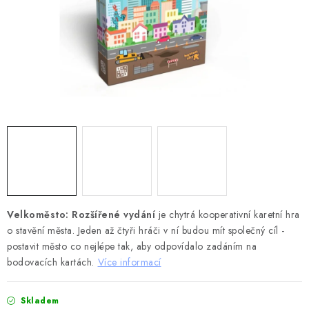
DESKOHERNÍ KLUBY, DDM, KNIHOVNY A JINÉ
ZÁJMOVÉ ORGANIZACE
ZÁKLADNÍ A MATEŘSKÉ ŠKOLY, STŘEDNÍ ŠKOLY A
JINÁ VZDĚLÁVACÍ ZAŘÍZENÍ
Obchodní podmínky
Doprava a platba
Podmínky ochrany osobních údajů
Věrnostní program Staň se bohémem!
Deskoherní kluby, DDM, knihovny a jiné zájmové organizace
Bohemian Games ve světle reflektorů
Kalendář akcí Bohemian Games 🎉
Velkoměsto: Rozšířené vydání
je chytrá kooperativní karetní hra
o stavění města. Jeden až čtyři hráči v ní budou mít společný cíl -
Kde koupit hry Bohemian Games
Zákaznická podpora
postavit město co nejlépe tak, aby odpovídalo zadáním na
Provizní systém
bodovacích kartách.
Více informací
Skladem