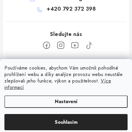
+420 792 372 398
Z
Používáme cookies, abychom Vám umožnili pohodlné
á
prohlížení webu a díky analýze provozu webu neustále
Informace pro vás
p
zlepšovali jeho funkce, výkon a použitelnost.
Více
a
Obchodní podmínky
informací
Facebook
t
Doprava a platba
í
Nastavení
Podmínky ochrany osobních údajů
Copyright 2026
Bohemian games
. Všechna práva vyhrazena.
Upravit
Věrnostní program Staň se bohémem!
Souhlasím
nastavení cookies
Vytvořil Shoptet
Deskoherní kluby, DDM, knihovny a jiné zájmové organizace