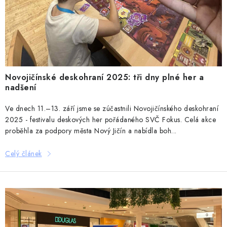
DESKOHERNÍ KLUBY, DDM, KNIHOVNY A JINÉ
á
ZÁJMOVÉ ORGANIZACE
n
k
ZÁKLADNÍ A MATEŘSKÉ ŠKOLY, STŘEDNÍ ŠKOLY A
JINÁ VZDĚLÁVACÍ ZAŘÍZENÍ
ů
Obchodní podmínky
Doprava a platba
Novojičínské deskohraní 2025: tři dny plné her a
nadšení
Podmínky ochrany osobních údajů
Věrnostní program Staň se bohémem!
Ve dnech 11.–13. září jsme se zúčastnili Novojičínského deskohraní
2025 - festivalu deskových her pořádaného SVČ Fokus. Celá akce
Deskoherní kluby, DDM, knihovny a jiné zájmové organizace
proběhla za podpory města Nový Jičín a nabídla boh...
Bohemian Games ve světle reflektorů
Kalendář akcí Bohemian Games 🎉
Celý článek
Kde koupit hry Bohemian Games
Zákaznická podpora
Provizní systém