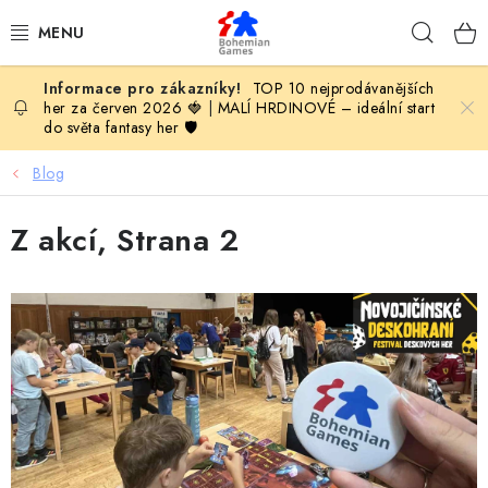
Přejít
Hleda
na
obsah
TOP 10 nejprodávanějších
KOMPLETNÍ NABÍDKA HER
her za červen 2026 🍓
|
MALÍ HRDINOVÉ – ideální start
do světa fantasy her 🛡️
PODLE VĚKU
Blog
PODLE HERNÍ KATEGORIE
Z akcí
, Strana 2
BLOG
V
ý
VYDAVATELSTVÍ DESKOVÝCH HER
p
i
OLOHRANÍ
s
B2B SEKCE
č
l