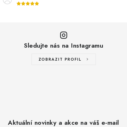
v
k
y
v
ý
p
i
Sledujte nás na Instagramu
s
u
ZOBRAZIT PROFIL
Aktuální novinky a akce na váš e-mail