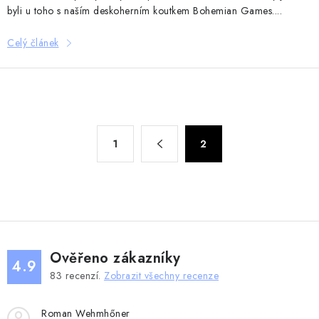
byli u toho s naším deskoherním koutkem Bohemian Games....
Celý článek
O
S
1
2
t
v
r
l
á
á
n
d
k
a
o
c
v
Ověřeno zákazníky
í
4.9
á
83
recenzí.
Zobrazit všechny recenze
p
n
r
í
Roman Wehmhőner