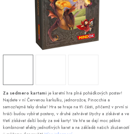
DESKOHERNÍ KLUBY, DDM, KNIHOVNY A JINÉ
ZÁJMOVÉ ORGANIZACE
ZÁKLADNÍ A MATEŘSKÉ ŠKOLY, STŘEDNÍ ŠKOLY A
JINÁ VZDĚLÁVACÍ ZAŘÍZENÍ
Obchodní podmínky
Doprava a platba
Podmínky ochrany osobních údajů
Věrnostní program Staň se bohémem!
Deskoherní kluby, DDM, knihovny a jiné zájmové organizace
Bohemian Games ve světle reflektorů
Kalendář akcí Bohemian Games 🎉
Za sedmero kartami
je karetní hra plná pohádkových postav!
Najdete v ní Červenou karkulku, jednorožce, Pinocchia a
Kde koupit hry Bohemian Games
Zákaznická podpora
samozřejmě taky draka! Hra se hraje na tři části, přičemž v první si
Provizní systém
hráči budou vybírat postavy, v druhé zahrávat štychy a získávat a ve
třetí získávat další body za své karty! Ve hře se dají moc pěkně
kombinovat efekty jednotlivých karet a na základě našich zkušeností