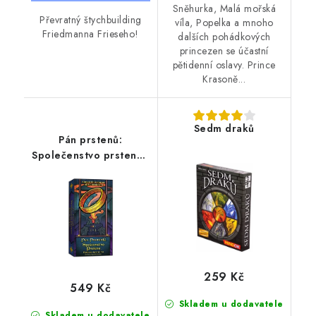
Sněhurka, Malá mořská
Převratný štychbuilding
víla, Popelka a mnoho
Friedmanna Frieseho!
dalších pohádkových
princezen se účastní
pětidenní oslavy. Prince
Krasoně...
Sedm draků
Pán prstenů:
Společenstvo prstenu -
Štychová karetní hra
259 Kč
549 Kč
Skladem u dodavatele
Skladem u dodavatele