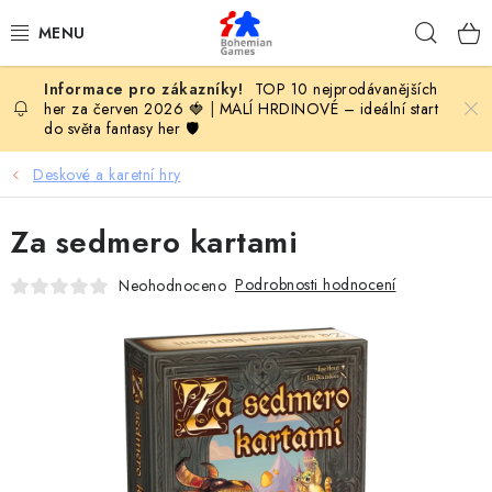
Přejít
Hleda
na
obsah
TOP 10 nejprodávanějších
KOMPLETNÍ NABÍDKA HER
her za červen 2026 🍓
|
MALÍ HRDINOVÉ – ideální start
do světa fantasy her 🛡️
PODLE VĚKU
Deskové a karetní hry
PODLE HERNÍ KATEGORIE
Za sedmero kartami
BLOG
Podrobnosti hodnocení
Neohodnoceno
VYDAVATELSTVÍ DESKOVÝCH HER
OLOHRANÍ
B2B SEKCE