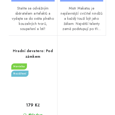
Staňte se odvážným
Mistr Makatsu je
sběratelem artefaktů a
nejslavnější cvičitel nindžů
vydejte se do světa plného
a každý touží být jeho
kouzelných tvorů,
žákem. Největší talenty
soupeření a lstí!
země podstupují po tři...
Hradní devatero: Pod
zámkem
Novinka
Rozšíření
179 Kč
Skladem