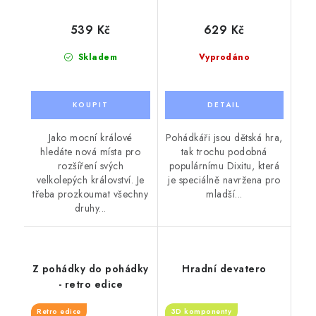
539 Kč
629 Kč
Skladem
Vyprodáno
Jako mocní králové
Pohádkáři jsou dětská hra,
hledáte nová místa pro
tak trochu podobná
rozšíření svých
populárnímu Dixitu, která
velkolepých království. Je
je speciálně navržena pro
třeba prozkoumat všechny
mladší...
druhy...
Z pohádky do pohádky
Hradní devatero
- retro edice
Retro edice
3D komponenty