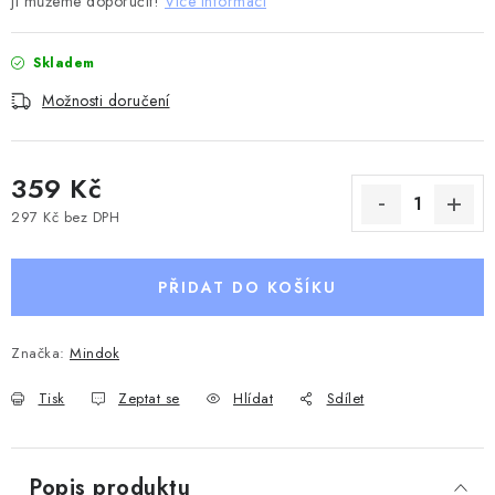
ji můžeme doporučit!
Více informací
Skladem
Možnosti doručení
359 Kč
297 Kč bez DPH
Měrná cena:
PŘIDAT DO KOŠÍKU
Značka:
Mindok
Tisk
Zeptat se
Hlídat
Sdílet
Popis produktu