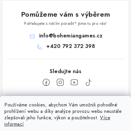
Pomůžeme vám s výběrem
Potřebujete s něčím poradit? Jsme tu pro vás!
info
@
bohemiangames.cz
+420 792 372 398
Z
Používáme cookies, abychom Vám umožnili pohodlné
á
prohlížení webu a díky analýze provozu webu neustále
Informace pro vás
p
zlepšovali jeho funkce, výkon a použitelnost.
Více
a
Obchodní podmínky
informací
Facebook