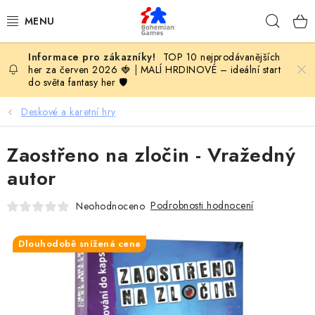
Přejít
Hleda
na
obsah
TOP 10 nejprodávanějších
KOMPLETNÍ NABÍDKA HER
her za červen 2026 🍓
|
MALÍ HRDINOVÉ – ideální start
do světa fantasy her 🛡️
PODLE VĚKU
Deskové a karetní hry
PODLE HERNÍ KATEGORIE
Zaostřeno na zločin - Vražedný
BLOG
autor
Podrobnosti hodnocení
Neohodnoceno
VYDAVATELSTVÍ DESKOVÝCH HER
OLOHRANÍ
Dlouhodobě snížená cena
B2B SEKCE