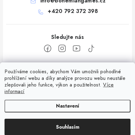
info
@
bohemiangames.cz
+420 792 372 398
Z
Používáme cookies, abychom Vám umožnili pohodlné
á
prohlížení webu a díky analýze provozu webu neustále
Informace pro vás
p
zlepšovali jeho funkce, výkon a použitelnost.
Více
a
informací
Obchodní podmínky
Facebook
t
Doprava a platba
Nastavení
í
Podmínky ochrany osobních údajů
Copyright 2026
Bohemian games
. Všechna práva vyhrazena.
Upravit
Věrnostní program Staň se bohémem!
Souhlasím
nastavení cookies
Vytvořil Shoptet