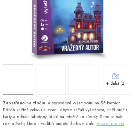
DESKOHERNÍ KLUBY, DDM, KNIHOVNY A JINÉ
ZÁJMOVÉ ORGANIZACE
ZÁKLADNÍ A MATEŘSKÉ ŠKOLY, STŘEDNÍ ŠKOLY A
JINÁ VZDĚLÁVACÍ ZAŘÍZENÍ
Obchodní podmínky
Doprava a platba
Podmínky ochrany osobních údajů
Věrnostní program Staň se bohémem!
Deskoherní kluby, DDM, knihovny a jiné zájmové organizace
Bohemian Games ve světle reflektorů
+ další (2)
Kalendář akcí Bohemian Games 🎉
Kde koupit hry Bohemian Games
Zákaznická podpora
Zaostřeno na zločin
je opravdové vyšetřování na 55 kartách.
Provizní systém
Příběh začíná velkou ilustrací. Abyste začali vyšetřovat, stačí otočit
karty a odhalit tak stopy, které na místě činu zůstaly. Sami se pak
rozhodnete, které z vodítek budete sledovat dále.
Více informací