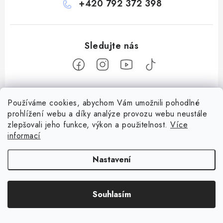
+420 792 372 398
Z
Používáme cookies, abychom Vám umožnili pohodlné
á
prohlížení webu a díky analýze provozu webu neustále
Informace pro vás
p
zlepšovali jeho funkce, výkon a použitelnost.
Více
a
informací
Obchodní podmínky
Facebook
t
Doprava a platba
Nastavení
í
Podmínky ochrany osobních údajů
Copyright 2026
Bohemian games
. Všechna práva vyhrazena.
Upravit
Věrnostní program Staň se bohémem!
Souhlasím
nastavení cookies
Vytvořil Shoptet
Deskoherní kluby, DDM, knihovny a jiné zájmové organizace