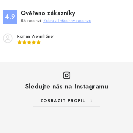
DESKOHERNÍ KLUBY, DDM, KNIHOVNY A JINÉ
ZÁJMOVÉ ORGANIZACE
Ověřeno zákazníky
4.9
83
recenzí.
Zobrazit všechny recenze
ZÁKLADNÍ A MATEŘSKÉ ŠKOLY, STŘEDNÍ ŠKOLY A
JINÁ VZDĚLÁVACÍ ZAŘÍZENÍ
Roman Wehmhőner
Obchodní podmínky
Doprava a platba
Podmínky ochrany osobních údajů
Věrnostní program Staň se bohémem!
Deskoherní kluby, DDM, knihovny a jiné zájmové organizace
Bohemian Games ve světle reflektorů
Sledujte nás na Instagramu
Kalendář akcí Bohemian Games 🎉
Kde koupit hry Bohemian Games
Zákaznická podpora
ZOBRAZIT PROFIL
Provizní systém