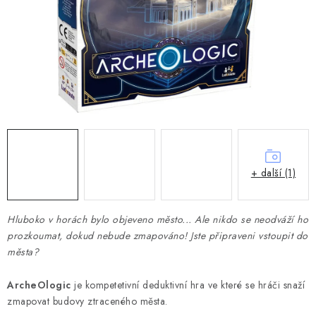
DESKOHERNÍ KLUBY, DDM, KNIHOVNY A JINÉ
ZÁJMOVÉ ORGANIZACE
ZÁKLADNÍ A MATEŘSKÉ ŠKOLY, STŘEDNÍ ŠKOLY A
JINÁ VZDĚLÁVACÍ ZAŘÍZENÍ
Obchodní podmínky
Doprava a platba
Podmínky ochrany osobních údajů
Věrnostní program Staň se bohémem!
Deskoherní kluby, DDM, knihovny a jiné zájmové organizace
+ další (1)
Bohemian Games ve světle reflektorů
Kalendář akcí Bohemian Games 🎉
Hluboko v horách bylo objeveno město... Ale nikdo se neodváží ho
prozkoumat, dokud nebude zmapováno!
Kde koupit hry Bohemian Games
Zákaznická podpora
Jste připraveni vstoupit do
města?
Provizní systém
ArcheOlogic
je kompetetivní deduktivní hra ve které se hráči snaží
zmapovat budovy ztraceného města.