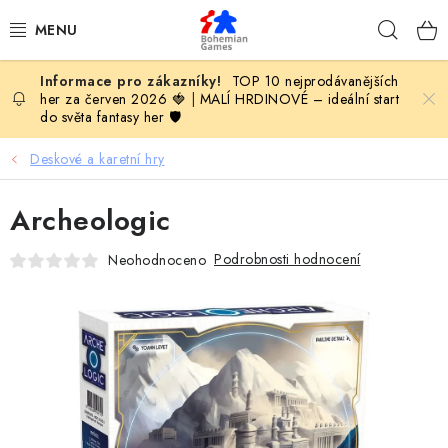
Přejít
Hleda
na
obsah
TOP 10 nejprodávanějších
KOMPLETNÍ NABÍDKA HER
her za červen 2026 🍓
|
MALÍ HRDINOVÉ – ideální start
do světa fantasy her 🛡️
PODLE VĚKU
Deskové a karetní hry
PODLE HERNÍ KATEGORIE
Archeologic
BLOG
Podrobnosti hodnocení
Neohodnoceno
VYDAVATELSTVÍ DESKOVÝCH HER
OLOHRANÍ
B2B SEKCE